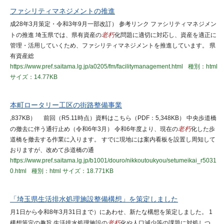
ファシリティマネジメントの推進
成28年3月策定・令和3年9月一部改訂） 参考リンク ファシリティマネジメン
トの推進 埼玉県では、県有資産の
老朽
化問題に適切に対応し、資産を適正に
管理・活用していくため、ファシリティマネジメントを推進しています。 県
有資産総
https://www.pref.saitama.lg.jp/a0205/fm/facilitymanagement.html
種別：html
サイズ：14.77KB
本町ロータリー工区の街路整備事業
,837KB） 前回（R5.11時点）資料はこちら（PDF：5,348KB） 中央歩道橋
の撤去に伴う通行止め（令和6年3月） 令和6年度より、現在の
老朽
化した歩
道橋を撤去する作業に入ります。 すでに現地には案内看板を設置し周知して
おりますが、改めて歩道橋の通
https://www.pref.saitama.lg.jp/b1001/douro/nikkoutoukyou/setumeikai_r5031
0.html
種別：html
サイズ：18.771KB
「埼玉県生活排水処理施設整備構想」を策定しました
月1日から令和8年3月31日まで）にあわせ、新たな構想を策定しました。 1
構想策定の趣旨 生活排水処理施設の
老朽
化や人口減少等の課題に対処しつ