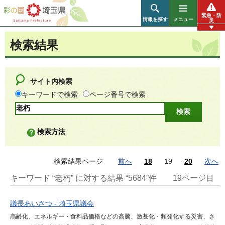
彩の国 埼玉県
緊急・防
情報を探す
メニュー
災
検索結果
サイト内検索
キーワードで検索
ページ番号で検索
検索方法
検索結果ページ
前へ
18
19
20
次へ
キーワード “老朽” に対する結果 “5684”件
19ページ目
議長あいさつ - 埼玉県議会
高齢化、エネルギー・食料品価格などの高騰、激甚化・頻発化する災害、さ