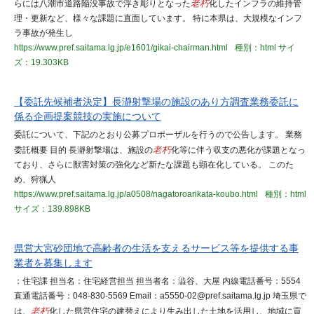
らには八潮市道路陥没事故で浮き彫りとなった
老朽
化したインフラの維持管
理・更新など、様々な課題に直面しています。 特に本県は、大規模なインフ
ラ事故が発生し
https://www.pref.saitama.lg.jp/e1601/gikai-chairman.html
種別：html
サイ
ズ：19.303KB
【委託先候補者決定】長瀞射撃場の施設のあり方調査業務委託に
係る企画提案競技の実施について
委託について、下記のとおり公募プロポーザルを行うので公告します。 業務
委託概要 目的 長瀞射撃場は、施設の
老朽
化等に伴う収支の悪化が課題となっ
ており、さらに獣害対策の強化など新たな課題も顕在化している。 このた
め、狩猟人
https://www.pref.saitama.lg.jp/a0508/nagatoroarikata-koubo.html
種別：html
サイズ：139.898KB
県営大宮砂団地で高齢者の生活を支えるサービス等を提供する事
業者を募集します
：住宅課 担当名：住宅経営担当 担当者名：澁谷、大屋 内線電話番号：5554
直通電話番号：048-830-5569 Email：a5550-02@pref.saitama.lg.jp 埼玉県で
は、
老朽
化した県営住宅の建替えにより生み出した土地を活用し、地域に貢