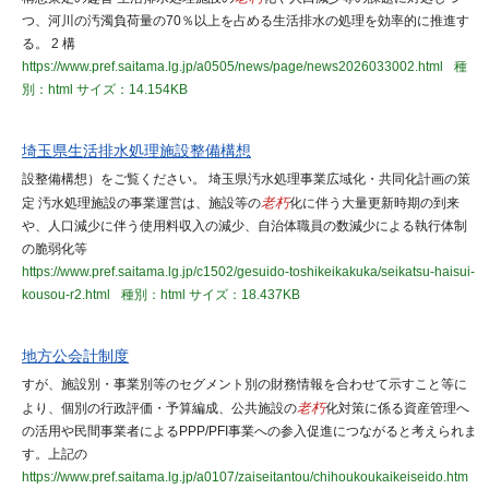
つ、河川の汚濁負荷量の70％以上を占める生活排水の処理を効率的に推進す
る。 2 構
https://www.pref.saitama.lg.jp/a0505/news/page/news2026033002.html
種
別：html
サイズ：14.154KB
埼玉県生活排水処理施設整備構想
設整備構想）をご覧ください。 埼玉県汚水処理事業広域化・共同化計画の策
定 汚水処理施設の事業運営は、施設等の
老朽
化に伴う大量更新時期の到来
や、人口減少に伴う使用料収入の減少、自治体職員の数減少による執行体制
の脆弱化等
https://www.pref.saitama.lg.jp/c1502/gesuido-toshikeikakuka/seikatsu-haisui-
kousou-r2.html
種別：html
サイズ：18.437KB
地方公会計制度
すが、施設別・事業別等のセグメント別の財務情報を合わせて示すこと等に
より、個別の行政評価・予算編成、公共施設の
老朽
化対策に係る資産管理へ
の活用や民間事業者によるPPP/PFI事業への参入促進につながると考えられま
す。上記の
https://www.pref.saitama.lg.jp/a0107/zaiseitantou/chihoukoukaikeiseido.htm