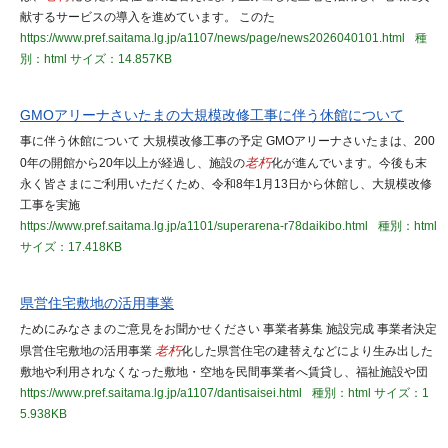
献するサービスの導入を進めています。 このた
https://www.pref.saitama.lg.jp/a1107/news/page/news2026040101.html
種
別：html
サイズ：14.857KB
GMOアリーナさいたまの大規模改修工事に伴う休館について
事に伴う休館について 大規模改修工事の予定 GMOアリーナさいたまは、200
0年の開館から20年以上が経過し、施設の
老朽
化が進んでいます。今後も末
永く皆さまにご利用いただくため、令和8年1月13日から休館し、大規模改修
工事を実施
https://www.pref.saitama.lg.jp/a1101/superarena-r78daikibo.html
種別：html
サイズ：17.418KB
県営住宅敷地の活用事業
ためにみなさまのご意見をお聞かせください 事業者募集 施設完成 事業者決定
県営住宅敷地の活用事業
老朽
化した県営住宅の建替えなどにより生み出した
敷地や利用されなくなった敷地・空地を民間事業者へ賃貸し、福祉施設や団
https://www.pref.saitama.lg.jp/a1107/dantisaisei.html
種別：html
サイズ：1
5.938KB