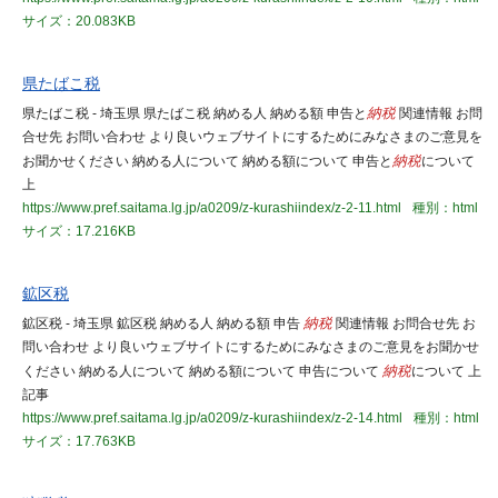
サイズ：20.083KB
県たばこ税
県たばこ税 - 埼玉県 県たばこ税 納める人 納める額 申告と
納税
関連情報 お問
合せ先 お問い合わせ より良いウェブサイトにするためにみなさまのご意見を
お聞かせください 納める人について 納める額について 申告と
納税
について
上
https://www.pref.saitama.lg.jp/a0209/z-kurashiindex/z-2-11.html
種別：html
サイズ：17.216KB
鉱区税
鉱区税 - 埼玉県 鉱区税 納める人 納める額 申告
納税
関連情報 お問合せ先 お
問い合わせ より良いウェブサイトにするためにみなさまのご意見をお聞かせ
ください 納める人について 納める額について 申告について
納税
について 上
記事
https://www.pref.saitama.lg.jp/a0209/z-kurashiindex/z-2-14.html
種別：html
サイズ：17.763KB