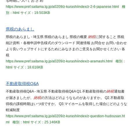
る時期について お さ め
https://www.pref.saitama.lg.jp/a0209/z-kurashiindex/z-2-6-japanese.html
種
別：html
サイズ：19.503KB
県税のあらまし
県税のあらまし - 埼玉県 県税のあらまし 県税の概要
納税
に関すること 県税
統計資料・各種申請申告様式のダウンロード 関連情報 お問合せ お問い合わせ
より良いウェブサイトにするためにみなさまのご意見をお聞かせください 各
税
https://www.pref.saitama.lg.jp/a0209/z-kurashiindex/z-aramashi.html
種別：
html
サイズ：18.616KB
不動産取得税Q&A
不動産取得税Q&A - 埼玉県 不動産取得税Q&A Q1.不動産取得税の
納税
通知書
が届きましたが、
納税
の方法はどのようなものがありますか。 Q2.不動産取
得税の課税時期はいつ頃ですか。 Q3.マイホームを取得した場合にどのような
軽減制度
https://www.pref.saitama.lg.jp/a0209/z-kurashiindex/z-question-hudousan.ht
ml
種別：html
サイズ：25.146KB