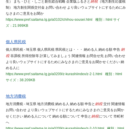
生） まち・ひと・しごと創生総合戦略 企業版ふるさと
納税
（地方創生応援税
制） 地方創生関係交付金 お問い合わせ より良いウェブサイトにするためにみ
なさまのご意見をお聞か
https://www.pref.saitama.lg.jp/a0102/chihou-sousei.html
種別：html
サイ
ズ：21.999KB
個人県民税
個人県民税 - 埼玉県 個人県民税 県民税とは・・・ 納める人 納める額 申告
納
税
非課税 所得控除等 計算してみましょう 関連情報 お問合せ先 お問い合わせ
より良いウェブサイトにするためにみなさまのご意見をお聞かせください 納
める人に
https://www.pref.saitama.lg.jp/a0209/z-kurashiindex/z-2-1.html
種別：html
サイズ：38.209KB
地方消費税
地方消費税 - 埼玉県 地方消費税 納める人 納める額 申告と
納税
交付 関連情報
お問い合わせ より良いウェブサイトにするためにみなさまのご意見をお聞か
せください 納める人について 納める額について 申告と
納税
について 市町村
へ
https://www.pref.saitama.lg.jp/a0209/z-kurashiindex/z-2-10.html
種別：html