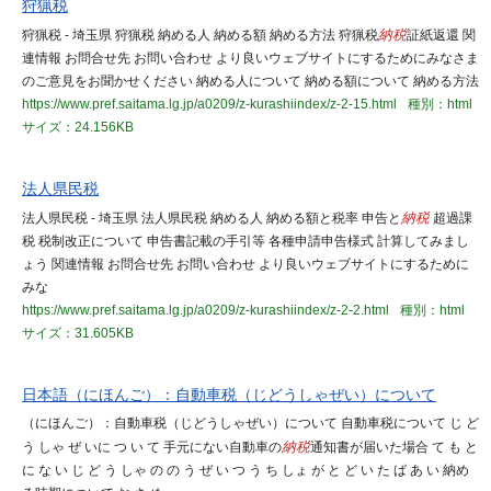
狩猟税
狩猟税 - 埼玉県 狩猟税 納める人 納める額 納める方法 狩猟税
納税
証紙返還 関
連情報 お問合せ先 お問い合わせ より良いウェブサイトにするためにみなさま
のご意見をお聞かせください 納める人について 納める額について 納める方法
https://www.pref.saitama.lg.jp/a0209/z-kurashiindex/z-2-15.html
種別：html
サイズ：24.156KB
法人県民税
法人県民税 - 埼玉県 法人県民税 納める人 納める額と税率 申告と
納税
超過課
税 税制改正について 申告書記載の手引等 各種申請申告様式 計算してみまし
ょう 関連情報 お問合せ先 お問い合わせ より良いウェブサイトにするために
みな
https://www.pref.saitama.lg.jp/a0209/z-kurashiindex/z-2-2.html
種別：html
サイズ：31.605KB
日本語（にほんご）：自動車税（じどうしゃぜい）について
（にほんご）：自動車税（じどうしゃぜい）について 自動車税について じ ど
う しゃ ぜ いに つ い て 手元にない自動車の
納税
通知書が届いた場合 て も と
に な い じ ど う しゃ の の う ぜ い つ う ち しょ が と ど い た ば あ い 納め