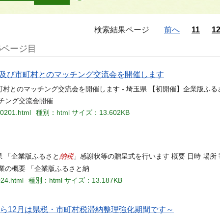
検索結果ページ
前へ
11
1
5ページ目
及び市町村とのマッチング交流会を開催します
村とのマッチング交流会を開催します - 埼玉県 【初開催】企業版ふる
チング交流会開催
10201.html
種別：html
サイズ：13.602KB
納税
県 「企業版ふるさと
」感謝状等の贈呈式を行います 概要 日時 場所 
業の概要 「企業版ふるさと納
024.html
種別：html
サイズ：13.187KB
ら12月は県税・市町村税滞納整理強化期間です～