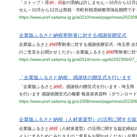
納」税
「ストップ！滞
金の滞納は許しません～10月から12月
せん～10月から12月は県税・市町村税滞納整理強化期間です～ 
https://www.pref.saitama.lg.jp/a0210/news/page/news20230
企業版ふるさと納税寄附者に対する感謝状贈呈式
納税
企業版ふるさと
寄附者に対する感謝状贈呈式 - 埼玉県 
納税
のご意見をお聞かせください 企業版ふるさと
寄附者に対
https://www.pref.saitama.lg.jp/a0314/room-ugoki/202306/07_
「企業版ふるさと納税」感謝状の贈呈式を行います
納税
「企業版ふるさと
」感謝状の贈呈式を行います - 埼玉県
を行います 感謝状贈呈式の概要 報道発表資料（ダウンロードフ
https://www.pref.saitama.lg.jp/a1008/news/page/news20230
企業版ふるさと納税（人材派遣型）の活用に関する協
納税
企業版ふるさと
（人材派遣型）の活用に関する協定締結式 
イトにするためにみなさまのご意見をお聞かせください 企業