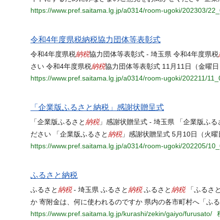
https://www.pref.saitama.lg.jp/a0314/room-ugoki/202303/22_
令和4年度県税納税協力団体等表彰式
納税
令和4年度県税
協力団体等表彰式 - 埼玉県 令和4年度県税
納税
さい 令和4年度県税
協力団体等表彰式 11月11日（金曜
https://www.pref.saitama.lg.jp/a0314/room-ugoki/202211/11_
「企業版ふるさと納税」感謝状贈呈式
納税
「企業版ふるさと
」感謝状贈呈式 - 埼玉県 「企業版ふる
納税
ださい 「企業版ふるさと
」感謝状贈呈式 5月10日（火
https://www.pref.saitama.lg.jp/a0314/room-ugoki/202205/10_
ふるさと納税
納税
納税
納税
ふるさと
- 埼玉県 ふるさと
ふるさと
「ふるさ
か 寄附金は、何に使われるのですか 県内の各市町村へ「ふ
https://www.pref.saitama.lg.jp/kurashi/zekin/gaiyo/furusato/