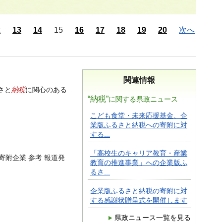
2
13
14
15
16
17
18
19
20
次へ
関連情報
納税
さと
に関心のある
“納税”
に関する県政ニュース
こども食堂・未来応援基金、企
業版ふるさと納税への寄附に対
する...
「高校生のキャリア教育・産業
寄附企業 参考 報道発
教育の推進事業」への企業版ふ
るさ...
企業版ふるさと納税の寄附に対
する感謝状贈呈式を開催します
県政ニュース一覧を見る