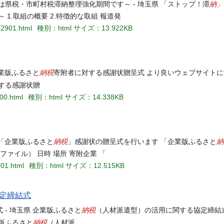
納」
は県税・市町村税滞納整理強化期間です～ - 埼玉県 「ストップ！滞
1.取組の概要 2.特徴的な取組 報道発
92901.html
種別：html
サイズ：13.922KB
納税
企業版ふるさと
寄附者に対する感謝状贈呈式 より良いウェブサイト
する感謝状贈
00.html
種別：html
サイズ：14.338KB
納税
納
 「企業版ふるさと
」感謝状の贈呈式を行います 「企業版ふるさと
ァイル） 日時 場所 寄附企業 「
601.html
種別：html
サイズ：12.515KB
定締結式
納税
- 埼玉県 企業版ふるさと
（人材派遣型）の活用に関する協定締結
納税
版ふるさと
（人材派