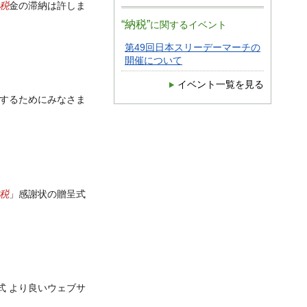
税
金の滞納は許しま
“納税”
に関するイベント
第49回日本スリーデーマーチの
開催について
イベント一覧を見る
にするためにみなさま
税
」感謝状の贈呈式
式 より良いウェブサ