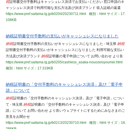
税
証明書交付手数料はキャッシュレス決済でお支払いください 窓口申請のキ
ャッシュレス決済で利用可能な支払方法及び決済ブランド 収入証紙の返還
https://www.pref.saitama.lg.jp/b0204/20230711.html
種別：html
サイズ：17.
108KB
納税証明書交付手数料の支払いがキャッシュレスになりました
納税
証明書交付手数料の支払いがキャッシュレスになりました - 埼玉県
納税
証明書交付手数料の支払いがキャッシュレスになりました 利用可能な支払い
方法及び決済ブランド
納税
証明書の電子申請について お問い合わせ より良
https://www.pref.saitama.lg.jp/b0205/cashless_asaka-nouozeisyoumei.html
種別：html
サイズ：17.319KB
納税証明書の「交付手数料のキャッシュレス決済」及び「電子申
請」について
納税
証明書の「交付手数料のキャッシュレス決済」及び「電子申請」につい
て - 埼玉県
納税
証明書の「交付手数料のキャッシュレス決済」及び「電子申
請」について お問い合わせ より良いウェブサイトにするためにみなさまのご
意見をお聞かせ
https://www.pref.saitama.lg.jp/b0213/20230710.html
種別：html
サイズ：16.
286KB