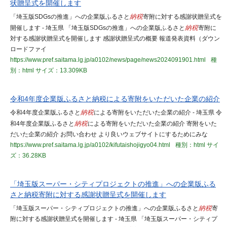
状贈呈式を開催します
「埼玉版SDGsの推進」への企業版ふるさと
納税
寄附に対する感謝状贈呈式を
開催します - 埼玉県 「埼玉版SDGsの推進」への企業版ふるさと
納税
寄附に
対する感謝状贈呈式を開催します 感謝状贈呈式の概要 報道発表資料（ダウン
ロードファイ
https://www.pref.saitama.lg.jp/a0102/news/page/news2024091901.html
種
別：html
サイズ：13.309KB
令和4年度企業版ふるさと納税による寄附をいただいた企業の紹介
令和4年度企業版ふるさと
納税
による寄附をいただいた企業の紹介 - 埼玉県 令
和4年度企業版ふるさと
納税
による寄附をいただいた企業の紹介 寄附をいた
だいた企業の紹介 お問い合わせ より良いウェブサイトにするためにみな
https://www.pref.saitama.lg.jp/a0102/kifutaishojigyo04.html
種別：html
サイ
ズ：36.28KB
「埼玉版スーパー・シティプロジェクトの推進」への企業版ふる
さと納税寄附に対する感謝状贈呈式を開催します
「埼玉版スーパー・シティプロジェクトの推進」への企業版ふるさと
納税
寄
附に対する感謝状贈呈式を開催します - 埼玉県 「埼玉版スーパー・シティプ