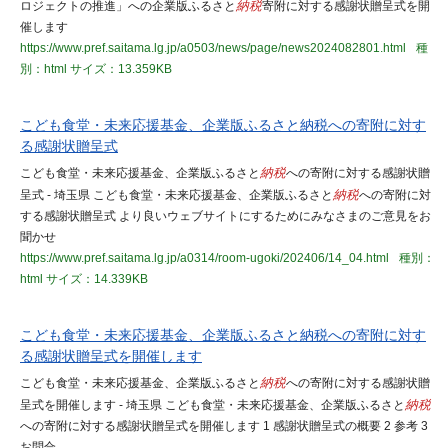
ロジェクトの推進」への企業版ふるさと
納税
寄附に対する感謝状贈呈式を開
催します
https://www.pref.saitama.lg.jp/a0503/news/page/news2024082801.html
種
別：html
サイズ：13.359KB
こども食堂・未来応援基金、企業版ふるさと納税への寄附に対す
る感謝状贈呈式
こども食堂・未来応援基金、企業版ふるさと
納税
への寄附に対する感謝状贈
呈式 - 埼玉県 こども食堂・未来応援基金、企業版ふるさと
納税
への寄附に対
する感謝状贈呈式 より良いウェブサイトにするためにみなさまのご意見をお
聞かせ
https://www.pref.saitama.lg.jp/a0314/room-ugoki/202406/14_04.html
種別：
html
サイズ：14.339KB
こども食堂・未来応援基金、企業版ふるさと納税への寄附に対す
る感謝状贈呈式を開催します
こども食堂・未来応援基金、企業版ふるさと
納税
への寄附に対する感謝状贈
呈式を開催します - 埼玉県 こども食堂・未来応援基金、企業版ふるさと
納税
への寄附に対する感謝状贈呈式を開催します 1 感謝状贈呈式の概要 2 参考 3
お問合