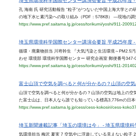
埼玉県環境科学国際センター講演会要旨 平成20年度 
孔 海南 氏 研究活動報告 “粒子”がつないだ中国上海大学との
の地下水ヒ素汚染への取り組み（PDF：578KB） ―現地の調
https://www.pref.saitama.lg.jp/cess/torikumi/yoshi/911-2009
埼玉県環境科学国際センター講演会要旨 平成25年度 
循環・廃棄物担当 川嵜幹生 『大気汚染と生活環境～PM2.5汚
わせ 環境部 環境科学国際センター 研究企画室 郵便番号347-
https://www.pref.saitama.lg.jp/cess/torikumi/yoshi/911-20140
富士山頂で空気を調べると何が分かるの？山頂の空気は
山頂で空気を調べると何が分かるの？山頂の空気は地上の空気と何
た富士山は、日本人なら誰でも知っている標高3,776mの日本一
https://www.pref.saitama.lg.jp/cess/cess-kokosiri/cess-koko3
埼玉新聞連載記事「埼玉の環境は今」 - 埼玉県環境
気環境担当 梅沢 夏実 7 空気中に浮遊している見えない粒子 