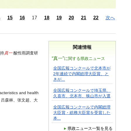
4
15
16
17
18
19
20
21
22
次へ
関連情報
真一
米持
酸性雨調査研
“真一”
に関する県政ニュース
全国広報コンクールで北本市が
2年連続で内閣総理大臣賞、と
きが...
全国広報コンクールで埼玉県、
acteristics and health
久喜市、北本市、狭山市が入選
、吕森林、张文超、大
全国広報コンクールで内閣総理
大臣賞・総務大臣賞を受賞した
本...
県政ニュース一覧を見る