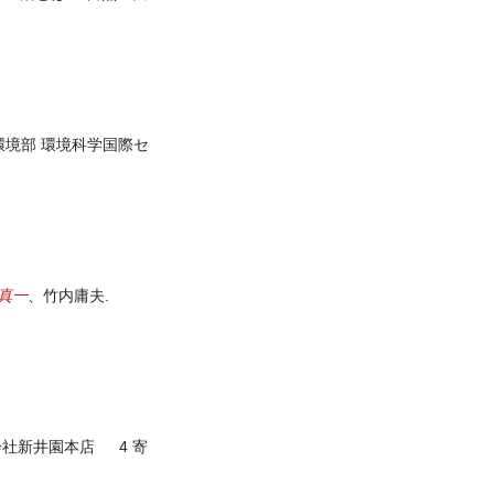
環境部 環境科学国際セ
真一
、竹内庸夫.
会社新井園本店 4 寄