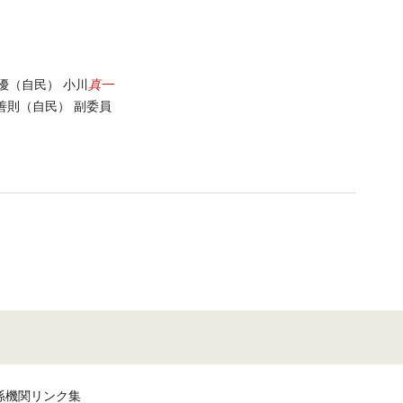
真一
優（自民） 小川
善則（自民） 副委員
係機関リンク集