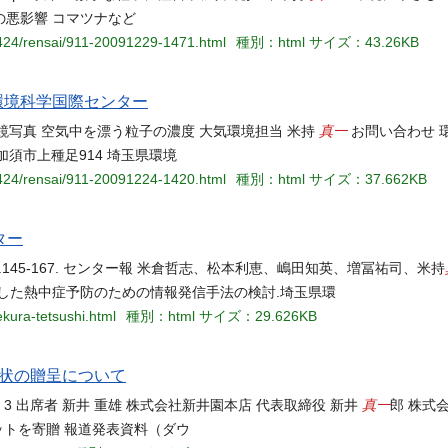
の悪影響 コマツナなど
1424/rensai/911-20091229-1471.html
種別：html
サイズ：43.26KB
環境科学国際センター
真一
鏡写真 空気中を漂う粒子の濃度 大気環境担当 米持
お問い合わせ 
県加須市上種足914 埼玉県環境
1424/rensai/911-20091224-1420.html
種別：html
サイズ：37.662KB
ター
p.145-167. センター報 米倉哲志、松本利恵、嶋田知英、増冨祐司、米持
とした熱中症予防のための情報発信手法の検討.埼玉県環
ekura-tetsushi.html
種別：html
サイズ：29.626KB
状の贈呈について
真一
事室 3 出席者 新井 重雄 株式会社新井園本店 代表取締役 新井
郎 株式
ットを寄贈 報道発表資料（ダウ