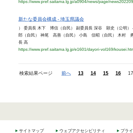
https://www.pref.saitama.lg.jp/a0904/news/page/news20220
新たな委員会構成 - 埼玉県議会
） 委員長 木下 博信（自民） 副委員長 深谷 顕史（公明）
郎（自民） 神尾 高善（自民） 小島 信昭（自民） 木村 勇
長 高
https://www.pref.saitama.lg.jp/e1601/dayori-vol169/kousei.ht
検索結果ページ
前へ
13
14
15
16
1
サイトマップ
ウェブアクセシビリティ
プライ