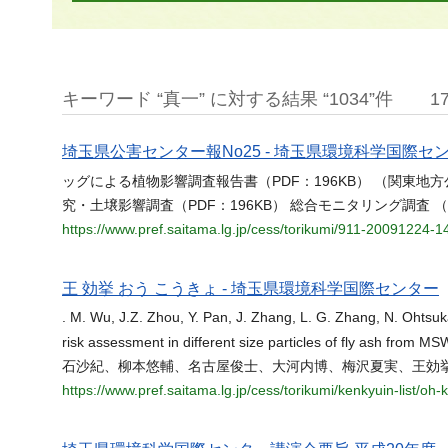
キーワード “真一” に対する結果 “1034”件
1
埼玉県公害センター報No25 - 埼玉県環境科学国際セ
ッグによる植物影響調査報告書（PDF：196KB） （関東地
究・土壌影響調査（PDF：196KB） 総合モニタリング調査 
https://www.pref.saitama.lg.jp/cess/torikumi/911-20091224
王 効挙 おう こうきょ - 埼玉県環境科学国際センター
. M. Wu, J.Z. Zhou, Y. Pan, J. Zhang, L. G. Zhang, N. Ohtsuka
risk assessment in different size particles of fly ash from
石沙紀、柳本悠輔、名古屋俊士、大河内博、梅沢夏実、王効挙 (
https://www.pref.saitama.lg.jp/cess/torikumi/kenkyuin-list/oh-