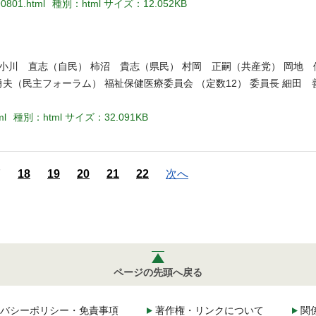
90801.html
種別：html
サイズ：12.052KB
 小川 直志（自民） 柿沼 貴志（県民） 村岡 正嗣（共産党） 岡地 
夫（民主フォーラム） 福祉保健医療委員会 （定数12） 委員長 細田 
ml
種別：html
サイズ：32.091KB
7
18
19
20
21
22
次へ
ページの先頭へ戻る
バシーポリシー・免責事項
著作権・リンクについて
関