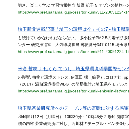
切さ、楽しく学ぶ 学習情報担当 飯野 紀子 5 オゾンの植物へ
https://www.pref.saitama.lg.jp/cess/torikumi/911-20091224-
埼玉新聞連載記事「埼玉の環境は今」その7 - 埼玉県
も続けていかなければならない。 微小粒子PM2.5の電子顕微
ンター 研究推進室 大気環境担当 郵便番号347-0115 埼玉
https://www.pref.saitama.lg.jp/cess/torikumi/911-20091224-
米倉 哲志 よねくら てつし - 埼玉県環境科学国際セン
の影響. 植物と環境ストレス. 伊豆田 猛（編著）.コロナ社. p
（2014）温熱環境指標WBGTの簡易推計と埼玉県をモデル
https://www.pref.saitama.lg.jp/cess/torikumi/kenkyuin-list/yon
埼玉県茶業研究所へのテーブル等の寄贈に対する感謝
和4年9月12日（月曜日） 10時30分～10時45分 2 場所 知
贈の内容 茶業研究所に対し、西川材のテーブル・ベンチ3セ