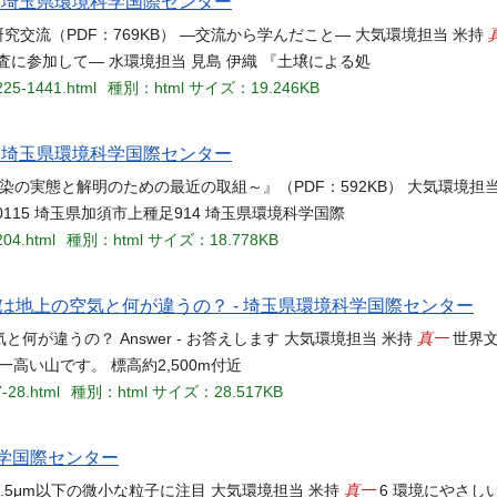
- 埼玉県環境科学国際センター
研究交流（PDF：769KB） ―交流から学んだこと― 大気環境担当 米持
査に参加して― 水環境担当 見島 伊織 『土壌による処
1225-1441.html
種別：html
サイズ：19.246KB
- 埼玉県環境科学国際センター
染の実態と解明のための最近の取組～』（PDF：592KB） 大気環境担当
0115 埼玉県加須市上種足914 埼玉県環境科学国際
204.html
種別：html
サイズ：18.778KB
地上の空気と何が違うの？ - 埼玉県環境科学国際センター
真一
が違うの？ Answer - お答えします 大気環境担当 米持
世界文
高い山です。 標高約2,500m付近
7-28.html
種別：html
サイズ：28.517KB
科学国際センター
真一
2.5μm以下の微小な粒子に注目 大気環境担当 米持
6 環境にやさし