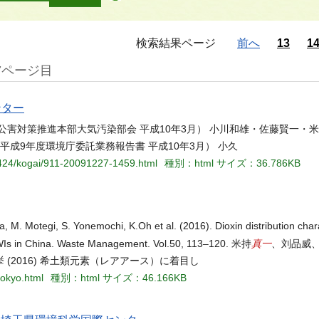
検索結果ページ
前へ
13
1
7ページ目
ンター
方公害対策推進本部大気汚染部会 平成10年3月） 小川和雄・佐藤賢一・
（平成9年度環境庁委託業務報告書 平成10年3月） 小久
-1424/kogai/911-20091227-1459.html
種別：html
サイズ：36.786KB
, M. Motegi, S. Yonemochi, K.Oh et al. (2016). Dioxin distribution char
真一
 MSWIs in China. Waste Management. Vol.50, 113–120. 米持
、刘品威
2016) 希土類元素（レアアース）に着目し
kokyo.html
種別：html
サイズ：46.166KB