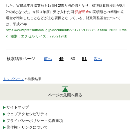
した。実質単年度収支額も17億4 200万円の減となり、標準財政規模比が6.4
2％減となった。令和３年度に受け入れた国
県補助金
の実績額との差額の返
還金が増加したことなどが主な要因となっている。財政調整基金について
は、平成25年
https://www.pref.saitama.lg.jp/documents/251716/112275_asaka_2022_2.xls
x
種別：エクセル
サイズ：795.919KB
検索結果ページ
前へ
49
50
51
次へ
トップページ
> 検索結果
ページの先頭へ戻る
サイトマップ
ウェブアクセシビリティ
プライバシーポリシー・免責事項
著作権・リンクについて