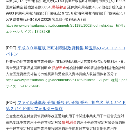
室数(室) 13 その他 宿泊定員数(人) 60 営業外収益(C) 年間利用状況(人) 10906
国庫補助金 延宿泊者数 6054
県補助金
延休憩利用者数 4852 他会計繰入金 1
9983 休憩利用者消費額(千円)(税込) 9725 6 宿泊利用者消費額(千円)(税込) 57
579 総費用(E)+(F) (D) 23326 客単価(円) (税込み) 宿
https://www.pref.saitama.lg.jp/documents/251185/1002houhiteki.xlsx
種別：
エクセル
サイズ：17.982KB
[PDF]
平成３０年度版 市町村税財政資料集 埼玉県のマスコットコ
バトン
耗費その他営業費用営業外費用f 支払利息総費用d 営業外収益c 受取利息・配
当金受託工事収益国庫補助金
県補助金
他会計補助金雑収益特別利益他会計繰
入金固定資産売却益その他長期前受金戻入資本費繰入収益団体名区分そ
https://www.pref.saitama.lg.jp/documents/251185/29ikkatu_v2.pdf
種別：pdf
サイズ：6937.754KB
[PDF]
ファイル基準表 分類 番号 色 分類 番号 担当名 第１ガイド
第２ガイド個別フォルダー保存
立金生産者交付金要領要綱等改正通知肉用子牛関連事業肉用子牛経営安定対
策県受託事業肉用子牛経営安定対策
県補助金
肉用子牛経営安定対策会議肉用
子牛経営安定対策資料業務規程関連肉用牛肥育経営安定対策例規肉用牛