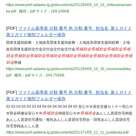
https://www.pref.saitama.lg.jp/documents/251295/05_10_16_chikusananzen
ka.pdf
種別：pdf
サイズ：169.106KB
[PDF]
ファイル基準表 分類 番号 色 分類 番号 担当名 第１ガイド
第２ガイド個別フォルダー保存
団体支援担総務・土地改良団体支援担総務・土地改良団体支援担総務・土地
改良団体支援担交付金交付金交付金交付金
県補助金
県補助金
県補助金
県補
助金
県補助金
県補助金
県補助金
県補助金
県補助金
県補助金
県補助金
県補
助金
県補
https://www.pref.saitama.lg.jp/documents/251295/05_10_30_nousonseibika.
pdf
種別：pdf
サイズ：204.755KB
[PDF]
ファイル基準表 分類 番号 色 分類 番号 担当名 第１ガイド
第２ガイド個別フォルダー保存
02 03 03 03 03 03 04 04 04 04 04 04 04 05 安心ＮＷ居住支援セミナー安心Ｎ
Ｗ部会研修会安心ＮＷ
県補助金
例規安心ＮＷ
県補助金
あんしん賃貸住宅例規
あんしん賃貸住宅通知・報告あんしん賃貸住宅照会・回答あんしん賃貸住宅
住宅登録あんしん賃
https://www.pref.saitama.lg.jp/documents/251371/05_12_11_juutakuka.pdf