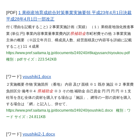
[PDF]
1 果樹産地育成総合対策事業実施要領 平成23年4月1日決裁
平成28年4月1日一部改正
付く理由を記載すること) ２事業実施計画（実績） （１）果樹産地強化推進事
業 (単位:円) 事業内容事業量事業費内訳
県補助金
市町村費その他 ３事業実施
主体の概要 （※設立年月日、構成員人数、経営面積及び内容等を詳細に記載
すること) 11 ４成果
https://www.pref.saitama.lg.jp/documents/249240/r8kajyusanchiyoukou.pdf
種別：pdf
サイズ：223.542KB
[ワード]
youshiki1.docx
２実施概要 作物 実施箇所 （番地） 内容 及び 面積 ※１ 既存 施設 ※２ 事業費
負担区分 備考※４
県補助金
※３ その他 補助金 自己資金 円 円 円 円 ※１支
柱等を含む全体の資材を購入する場合は「施設」、網等の一部の資材を購入
する場合は 「網」と記入し、併せて、
https://www.pref.saitama.lg.jp/documents/249240/youshiki1.docx
種別：ワ
ード
サイズ：24.811KB
[ワード]
youshiki2-1.docx