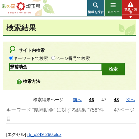
彩の国 埼玉県
緊急・防
情報を探す
メニュー
災
検索結果
サイト内検索
キーワードで検索
ページ番号で検索
検索方法
検索結果ページ
前へ
46
47
48
次へ
キーワード “県補助金” に対する結果 “758”件
47ページ
目
[エクセル]
r5_p249-260.xlsx