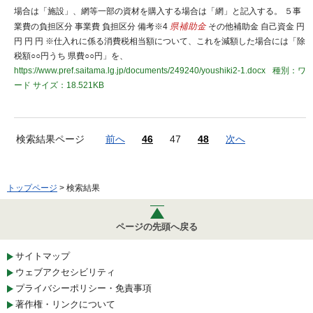
場合は「施設」、網等一部の資材を購入する場合は「網」と記入する。 ５事
業費の負担区分 事業費 負担区分 備考※4
県補助金
その他補助金 自己資金 円
円 円 円 ※仕入れに係る消費税相当額について、これを減額した場合には「除
税額○○円うち 県費○○円」を、
https://www.pref.saitama.lg.jp/documents/249240/youshiki2-1.docx
種別：ワ
ード
サイズ：18.521KB
検索結果ページ
前へ
46
47
48
次へ
トップページ
> 検索結果
ページの先頭へ戻る
サイトマップ
ウェブアクセシビリティ
プライバシーポリシー・免責事項
著作権・リンクについて