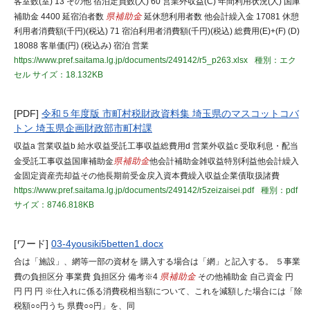
客室数(室) 13 その他 宿泊定員数(人) 60 営業外収益(C) 年間利用状況(人) 国庫
補助金 4400 延宿泊者数
県補助金
延休憩利用者数 他会計繰入金 17081 休憩
利用者消費額(千円)(税込) 71 宿泊利用者消費額(千円)(税込) 総費用(E)+(F) (D)
18088 客単価(円) (税込み) 宿泊 営業
https://www.pref.saitama.lg.jp/documents/249142/r5_p263.xlsx
種別：エク
セル
サイズ：18.132KB
[PDF]
令和５年度版 市町村税財政資料集 埼玉県のマスコットコバ
トン 埼玉県企画財政部市町村課
収益a 営業収益b 給水収益受託工事収益総費用d 営業外収益c 受取利息・配当
金受託工事収益国庫補助金
県補助金
他会計補助金雑収益特別利益他会計繰入
金固定資産売却益その他長期前受金戻入資本費繰入収益企業債取扱諸費
https://www.pref.saitama.lg.jp/documents/249142/r5zeizaisei.pdf
種別：pdf
サイズ：8746.818KB
[ワード]
03-4yousiki5betten1.docx
合は「施設」、網等一部の資材を 購入する場合は「網」と記入する。 ５事業
費の負担区分 事業費 負担区分 備考※4
県補助金
その他補助金 自己資金 円
円 円 円 ※仕入れに係る消費税相当額について、これを減額した場合には「除
税額○○円うち 県費○○円」を、同