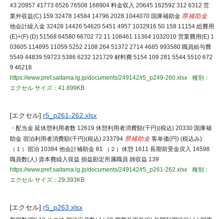
43 20957 41773 6526 76508 168904 料金収入 20645 162592 312 6312 営
業外収益(C) 159 32478 14584 14796 2028 1044070 国庫補助金
県補助金
他会計繰入金 32428 14426 54620 5451 4957 1032916 50 158 11154 総費用
(E)+(F) (D) 51568 64580 66702 72 11 108461 11364 1032010 営業費用(E) 1
03605 114895 11059 5252 2108 264 51372 2714 4685 993580 職員給与費
5549 44839 59723 5386 6232 121729 材料費 5154 109 281 5544 5510 672
9 46218
https://www.pref.saitama.lg.jp/documents/249142/r5_p249-260.xlsx
種別：
エクセル
サイズ：41.899KB
[エクセル]
r5_p261-262.xlsx
・配当金 延休憩利用者数 12619 休憩利用者消費額(千円)(税込) 20330 国庫補
助金 宿泊利用者消費額(千円)(税込) 233794
県補助金
客単価(円) (税込み)
（１）宿泊 10384 他会計補助金 81 （２）休憩 1611 長期前受金戻入 14598
職員数(人) 資本費繰入収益 損益勘定所属職員 雑収益 139
https://www.pref.saitama.lg.jp/documents/249142/r5_p261-262.xlsx
種別：
エクセル
サイズ：29.393KB
[エクセル]
r5_p263.xlsx