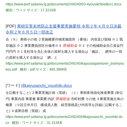
https://www.pref.saitama.lg.jp/documents/249240/03-4yousiki5betten1.docx
種別：ワード
サイズ：17.321KB
[PDF]
果樹災害未然防止支援事業実施要領 令和２年４月９日決裁
令和２年６月５日一部改正
合（％） 果樹その他 ２実施概要作物実施箇所 （番地） 内容及び面積 ※１ 既
存施設 ※２ 事業費負担区分備考※４
県補助金
※３ その他補助金自己資金円
円円円 ※１支柱等を含む全体の資材を購入する場合は「施設」、網等の一部
の資材を購入する場合は 「網」と
https://www.pref.saitama.lg.jp/documents/249240/kajyusaigaimizen_jisshiyou
kou.pdf
種別：pdf
サイズ：465.386KB
[ワード]
r8kajyusanchi_youshiki.docx
を記載すること) ２事業実施計画（実績） （１）果樹産地強化推進事業 (単位:
円) 事業内容 事業量 事業費 内訳
県補助金
市町村費 その他 ３事業実施主体の
概要 （※設立年月日、構成員人数、経営面積及び内容等を詳細に記載するこ
と) ４成果目標（実績） 成
https://www.pref.saitama.lg.jp/documents/249240/r8kajyusanchi_youshiki.do
cx
種別：ワード
サイズ：31.315KB