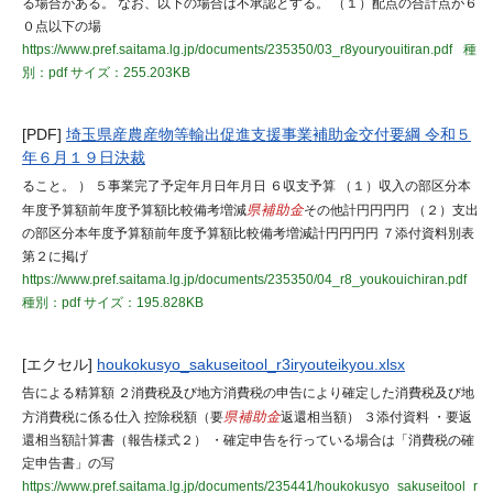
る場合がある。 なお、以下の場合は不承認とする。 （１）配点の合計点が６
０点以下の場
https://www.pref.saitama.lg.jp/documents/235350/03_r8youryouitiran.pdf
種
別：pdf
サイズ：255.203KB
[PDF]
埼玉県産農産物等輸出促進支援事業補助金交付要綱 令和５
年６月１９日決裁
ること。 ） ５事業完了予定年月日年月日 ６収支予算 （１）収入の部区分本
年度予算額前年度予算額比較備考増減
県補助金
その他計円円円円 （２）支出
の部区分本年度予算額前年度予算額比較備考増減計円円円円 ７添付資料別表
第２に掲げ
https://www.pref.saitama.lg.jp/documents/235350/04_r8_youkouichiran.pdf
種別：pdf
サイズ：195.828KB
[エクセル]
houkokusyo_sakuseitool_r3iryouteikyou.xlsx
告による精算額 ２消費税及び地方消費税の申告により確定した消費税及び地
方消費税に係る仕入 控除税額（要
県補助金
返還相当額） ３添付資料 ・要返
還相当額計算書（報告様式２） ・確定申告を行っている場合は「消費税の確
定申告書」の写
https://www.pref.saitama.lg.jp/documents/235441/houkokusyo_sakuseitool_r