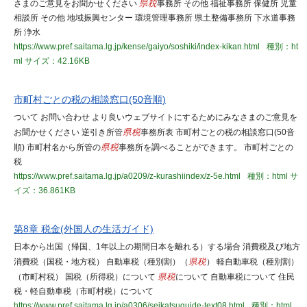
さまのご意見をお聞かせください
県税
事務所 その他 福祉事務所 保健所 児童
相談所 その他 地域振興センター 環境管理事務所 県土整備事務所 下水道事務
所 浄水
https://www.pref.saitama.lg.jp/kense/gaiyo/soshiki/index-kikan.html
種別：ht
ml
サイズ：42.16KB
市町村ごとの税の相談窓口(50音順)
ついて お問い合わせ より良いウェブサイトにするためにみなさまのご意見を
お聞かせください 逆引き所管
県税
事務所表 市町村ごとの税の相談窓口(50音
順) 市町村名から所管の
県税
事務所を調べることができます。 市町村ごとの
税
https://www.pref.saitama.lg.jp/a0209/z-kurashiindex/z-5e.html
種別：html
サ
イズ：36.861KB
第8章 税金(外国人の生活ガイド)
日本から出国（帰国、1年以上の期間日本を離れる）する場合 消費税及び地方
消費税（国税・地方税） 自動車税（種別割）（
県税
） 軽自動車税（種別割）
（市町村税） 国税（所得税）について
県税
について 自動車税について 住民
税・軽自動車税（市町村税）について
https://www.pref.saitama.lg.jp/a0306/seikatsuguide-text08.html
種別：html