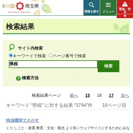
彩の国 埼玉県
緊急・防
情報を探す
メニュー
災
検索結果
サイト内検索
キーワードで検索
ページ番号で検索
検索方法
検索結果ページ
前へ
15
16
17
次へ
キーワード “県税” に対する結果 “3794”件
16ページ目
地域機関でさがす
くり しごと・産業 教育・文化・観光 より良いウェブサイトにするためにみな