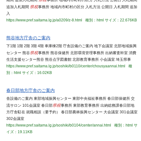
期間 追加入札期間
県税
事務所 地域内市町村の区分 入札方法 公開日 入札期間
追加入札期間
県税
事務所 地域内市町村の区分 入札方法 公開日 入札期間 追加
入
https://www.pref.saitama.lg.jp/a0209/z-8.html
種別：html
サイズ：22.676KB
熊谷地方庁舎のご案内
下1階 1階 2階 3階 4階 車庫棟2階 庁舎設備のご案内 地下会議室 北部地域振興
センター 熊谷
県税
事務所 熊谷保健所 北部環境管理事務所 出納審査幹室 消費
生活支援センター熊谷 熊谷点字図書館 北部教育事務所 小会議室 埼玉県事
https://www.pref.saitama.lg.jp/soshiki/b0110/center/chousyaannai.html
種
別：html
サイズ：16.02KB
春日部地方庁舎のご案内
舎設備のご案内 東部地域振興センター 東部中央福祉事務所 春日部保健所 交
流サロン 101会議室 春日部
県税
事務所 東部教育事務所 出納総務課春日部地
方庁舎駐在 就職相談（要予約） 春日部農林振興センター 大会議室 301会議室
302会議室
https://www.pref.saitama.lg.jp/soshiki/b0104/center/annai.html
種別：html
サ
イズ：19.11KB