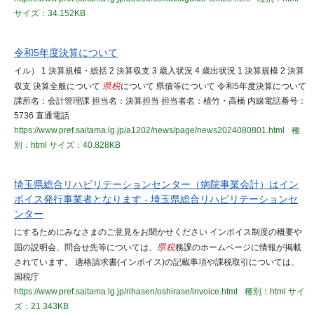
サイズ：34.152KB
令和5年度決算について
イル） 1 決算規模・総括 2 決算収支 3 歳入状況 4 歳出状況 1 決算規模 2 決算
収支 決算全般について
県税
について 県債等について 令和5年度決算について
課所名：会計管理課 担当名：決算担当 担当者名：植竹・高橋 内線電話番号：
5736 直通電話
https://www.pref.saitama.lg.jp/a1202/news/page/news2024080801.html
種
別：html
サイズ：40.828KB
埼玉県総合リハビリテーションセンター（病院事業会計）はイン
ボイス発行事業者となります - 埼玉県総合リハビリテーションセ
ンター
にするためにみなさまのご意見をお聞かせください インボイス制度の概要や
国の説明会、問合せ先等については、
県税
務課のホームページに情報が掲載
されています。 適格請求書(インボイス)の記載事項や課税取引については、
国税庁
https://www.pref.saitama.lg.jp/rihasen/oshirase/invoice.html
種別：html
サイ
ズ：21.343KB