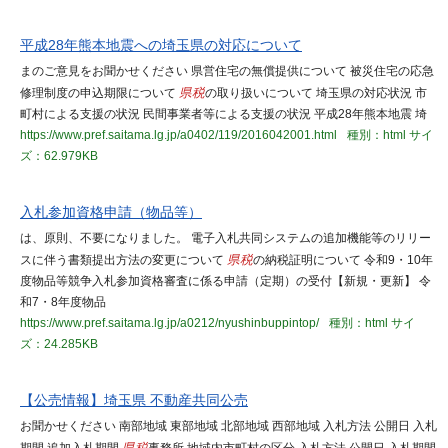
平成28年熊本地震への埼玉県の対応について
まのご意見をお聞かせください 県営住宅の無償提供について 被災住宅の応急
修理制度の申込期限について
県税
の取り扱いについて 埼玉県の対応状況 市
町村による支援の状況 民間事業者等による支援の状況 平成28年熊本地震 埼
https://www.pref.saitama.lg.jp/a0402/119/2016042001.html
種別：html
サイ
ズ：62.979KB
入札参加資格申請（物品等）
は、原則、不要になりました。 電子入札共同システムの追加機能等のリリー
スに伴う書類提出方法の変更について
県税
の納税証明について 令和9・10年
度物品等競争入札参加資格審査に係る申請（定期）の受付【新規・更新】 令
和7・8年度物品
https://www.pref.saitama.lg.jp/a0212/nyushinbuppintop/
種別：html
サイ
ズ：24.285KB
【公売情報】埼玉県 不動産共同公売
お聞かせください 南部地域 東部地域 北部地域 西部地域 入札方法 公開日 入札