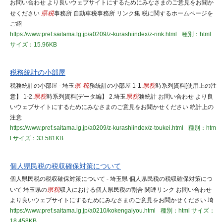
お問い合わせ より良いウェブサイトにするためにみなさまのご意見をお聞か
せください
県税
事務所 自動車税事務所 リンク集 税に関するホームページを
ご紹
https://www.pref.saitama.lg.jp/a0209/z-kurashiindex/z-rink.html
種別：html
サイズ：15.96KB
税務統計の小部屋
税務統計の小部屋 - 埼玉
県 税
務統計の小部屋 1-1.
県税
時系列資料[使用上の注
意】 1-2.
県税
時系列資料[データ編】 2.埼玉
県税
務統計 お問い合わせ より良
いウェブサイトにするためにみなさまのご意見をお聞かせください 統計上の
注意
https://www.pref.saitama.lg.jp/a0209/z-kurashiindex/z-toukei.html
種別：htm
l
サイズ：33.581KB
個人県民税の税収確保対策について
個人県民税の税収確保対策について - 埼玉県 個人県民税の税収確保対策につ
いて 埼玉県の
県税
収入における個人県民税の割合 関連リンク お問い合わせ
より良いウェブサイトにするためにみなさまのご意見をお聞かせください 埼
https://www.pref.saitama.lg.jp/a0210/kokengaiyou.html
種別：html
サイズ：
18.458KB