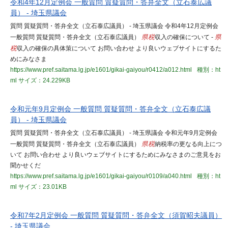
令和4年12月定例会 一般質問 質疑質問・答弁全文（立石泰広議
員） - 埼玉県議会
質問 質疑質問・答弁全文（立石泰広議員） - 埼玉県議会 令和4年12月定例会
一般質問 質疑質問・答弁全文（立石泰広議員）
県税
収入の確保について -
県
税
収入の確保の具体策について お問い合わせ より良いウェブサイトにするた
めにみなさま
https://www.pref.saitama.lg.jp/e1601/gikai-gaiyou/r0412/a012.html
種別：ht
ml
サイズ：24.229KB
令和元年9月定例会 一般質問 質疑質問・答弁全文（立石泰広議
員） - 埼玉県議会
質問 質疑質問・答弁全文（立石泰広議員） - 埼玉県議会 令和元年9月定例会
一般質問 質疑質問・答弁全文（立石泰広議員）
県税
納税率の更なる向上につ
いて お問い合わせ より良いウェブサイトにするためにみなさまのご意見をお
聞かせくだ
https://www.pref.saitama.lg.jp/e1601/gikai-gaiyou/r0109/a040.html
種別：ht
ml
サイズ：23.01KB
令和7年2月定例会 一般質問 質疑質問・答弁全文（須賀昭夫議員）
- 埼玉県議会