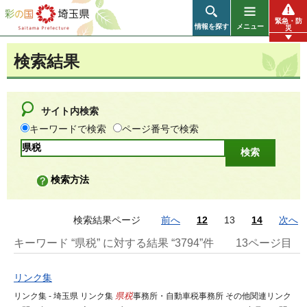
彩の国 埼玉県
緊急・防
情報を探す
メニュー
災
検索結果
サイト内検索
キーワードで検索
ページ番号で検索
検索方法
検索結果ページ
前へ
12
13
14
次へ
キーワード “県税” に対する結果 “3794”件
13ページ目
リンク集
リンク集 - 埼玉県 リンク集
県税
事務所・自動車税事務所 その他関連リンク