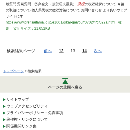
般質問 質疑質問・答弁全文（須賀昭夫議員）
県税
の税収確保について-今後
の取組について-個人県民税の徴収対策について お問い合わせ より良いウェブ
サイトにす
https://www.pref.saitama.lg.jp/e1601/gikai-gaiyou/r0702/4/g/022a.html
種
別：html
サイズ：21.652KB
検索結果ページ
前へ
12
13
14
次へ
トップページ
> 検索結果
ページの先頭へ戻る
サイトマップ
ウェブアクセシビリティ
プライバシーポリシー・免責事項
著作権・リンクについて
関係機関リンク集