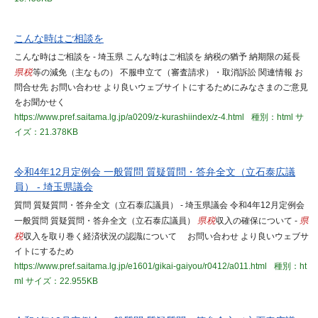
こんな時はご相談を
こんな時はご相談を - 埼玉県 こんな時はご相談を 納税の猶予 納期限の延長
県税
等の減免（主なもの） 不服申立て（審査請求）・取消訴訟 関連情報 お
問合せ先 お問い合わせ より良いウェブサイトにするためにみなさまのご意見
をお聞かせく
https://www.pref.saitama.lg.jp/a0209/z-kurashiindex/z-4.html
種別：html
サ
イズ：21.378KB
令和4年12月定例会 一般質問 質疑質問・答弁全文（立石泰広議
員） - 埼玉県議会
質問 質疑質問・答弁全文（立石泰広議員） - 埼玉県議会 令和4年12月定例会
一般質問 質疑質問・答弁全文（立石泰広議員）
県税
収入の確保について -
県
税
収入を取り巻く経済状況の認識について お問い合わせ より良いウェブサ
イトにするため
https://www.pref.saitama.lg.jp/e1601/gikai-gaiyou/r0412/a011.html
種別：ht
ml
サイズ：22.955KB