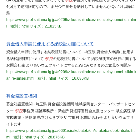
Q4.検査場で電子確認できなくても
県税
事務所で納付確認できるのですか Q5.
4(5)月で納期限前なので、まだ今年度分を納付していませんが Q6.4月以降に
県
https://www.pref.saitama.lg.jp/a0209/z-kurashiindex/z-nouzeisyoumei-qa.htm
l
種別：html
サイズ：21.825KB
資金借入申請に使用する納税証明書について
資金借入申請に使用する納税証明書について - 埼玉県 資金借入申請に使用す
る納税証明書について
県税
の納税証明書について 納税証明書の発行に関する
お問合せ先 より良いウェブサイトにするためにみなさまのご意見をお聞か
https://www.pref.saitama.lg.jp/a0209/z-kurashiindex/z-nouzeisyoumei_sikin-k
ariire-sinsei.html
種別：html
サイズ：16.686KB
募金箱設置機関
募金箱設置機関 - 埼玉県 募金箱設置機関 地域振興センター・パスポートセン
ター
県税
事務所 福祉事務所・保健所 発達障害総合支援センター 県立病院 県
立図書館・博物館 県立げんきプラザ 市町村 お問い合わせ より良いウェブサ
イトにす
https://www.pref.saitama.lg.jp/a0601/sirakobatokikin/sirakobatobokinbako.ht
ml
種別：html
サイズ：28.876KB