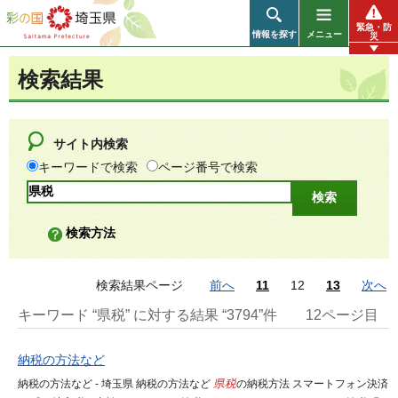
彩の国 埼玉県
緊急・防
情報を探す
メニュー
災
検索結果
サイト内検索
キーワードで検索
ページ番号で検索
検索方法
検索結果ページ
前へ
11
12
13
次へ
キーワード “県税” に対する結果 “3794”件
12ページ目
納税の方法など
納税の方法など - 埼玉県 納税の方法など
県税
の納税方法 スマートフォン決済