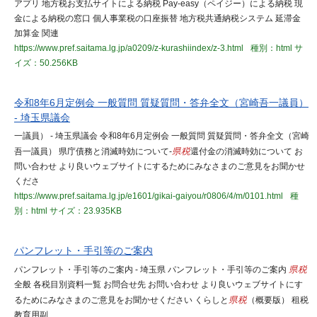
アプリ 地方税お支払サイトによる納税 Pay-easy（ペイジー）による納税 現
金による納税の窓口 個人事業税の口座振替 地方税共通納税システム 延滞金
加算金 関連
https://www.pref.saitama.lg.jp/a0209/z-kurashiindex/z-3.html
種別：html
サ
イズ：50.256KB
令和8年6月定例会 一般質問 質疑質問・答弁全文（宮崎吾一議員）
- 埼玉県議会
一議員） - 埼玉県議会 令和8年6月定例会 一般質問 質疑質問・答弁全文（宮崎
吾一議員） 県庁債務と消滅時効について-
県税
還付金の消滅時効について お
問い合わせ より良いウェブサイトにするためにみなさまのご意見をお聞かせ
くださ
https://www.pref.saitama.lg.jp/e1601/gikai-gaiyou/r0806/4/m/0101.html
種
別：html
サイズ：23.935KB
パンフレット・手引等のご案内
パンフレット・手引等のご案内 - 埼玉県 パンフレット・手引等のご案内
県税
全般 各税目別資料一覧 お問合せ先 お問い合わせ より良いウェブサイトにす
るためにみなさまのご意見をお聞かせください くらしと
県税
（概要版） 租税
教育用副