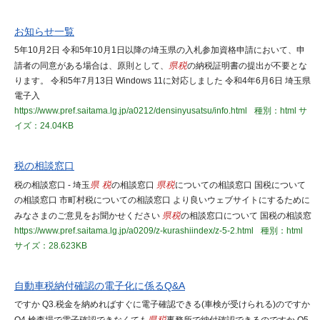
お知らせ一覧
5年10月2日 令和5年10月1日以降の埼玉県の入札参加資格申請において、申
請者の同意がある場合は、原則として、
県税
の納税証明書の提出が不要とな
ります。 令和5年7月13日 Windows 11に対応しました 令和4年6月6日 埼玉県
電子入
https://www.pref.saitama.lg.jp/a0212/densinyusatsu/info.html
種別：html
サ
イズ：24.04KB
税の相談窓口
税の相談窓口 - 埼玉
県 税
の相談窓口
県税
についての相談窓口 国税について
の相談窓口 市町村税についての相談窓口 より良いウェブサイトにするために
みなさまのご意見をお聞かせください
県税
の相談窓口について 国税の相談窓
https://www.pref.saitama.lg.jp/a0209/z-kurashiindex/z-5-2.html
種別：html
サイズ：28.623KB
自動車税納付確認の電子化に係るQ&A
ですか Q3.税金を納めればすぐに電子確認できる(車検が受けられる)のですか