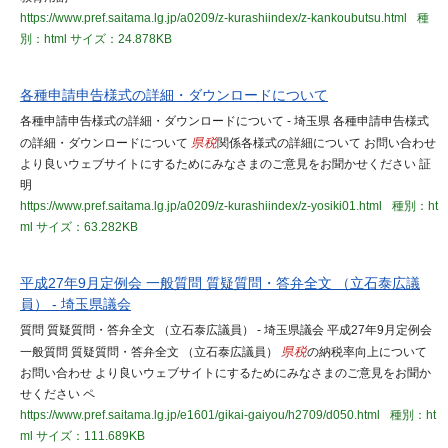
https://www.pref.saitama.lg.jp/a0209/z-kurashiindex/z-kankoubutsu.html
種
別：html
サイズ：24.878KB
各種申請申告様式の詳細・ダウンロードについて
各種申請申告様式の詳細・ダウンロードについて - 埼玉県 各種申請申告様式
の詳細・ダウンロードについて
県税
関係各様式の詳細について お問い合わせ
より良いウェブサイトにするためにみなさまのご意見をお聞かせください 証
明
https://www.pref.saitama.lg.jp/a0209/z-kurashiindex/z-yosiki01.html
種別：ht
ml
サイズ：63.282KB
平成27年9月定例会 一般質問 質疑質問・答弁全文 （立石泰広議
員） - 埼玉県議会
質問 質疑質問・答弁全文 （立石泰広議員） - 埼玉県議会 平成27年9月定例会
一般質問 質疑質問・答弁全文 （立石泰広議員）
県税
の納税率向上について
お問い合わせ より良いウェブサイトにするためにみなさまのご意見をお聞か
せください ペ
https://www.pref.saitama.lg.jp/e1601/gikai-gaiyou/h2709/d050.html
種別：ht
ml
サイズ：111.689KB