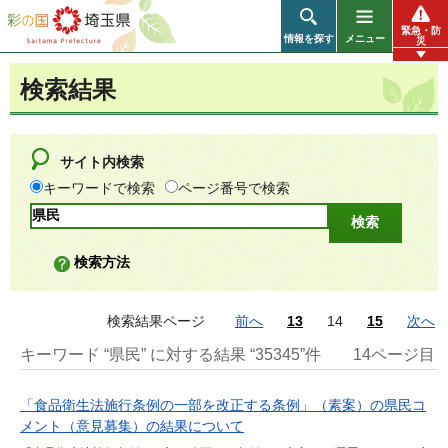
彩の国 埼玉県
緊急・防
情報を探す
メニュー
災
検索結果
サイト内検索
キーワードで検索
ページ番号で検索
検索方法
検索結果ページ
前へ
13
14
15
次へ
キーワード “県民” に対する結果 “35345”件
14ページ目
「食品衛生法施行条例の一部を改正する条例」（素案）の県民コ
メント（意見募集）の結果について