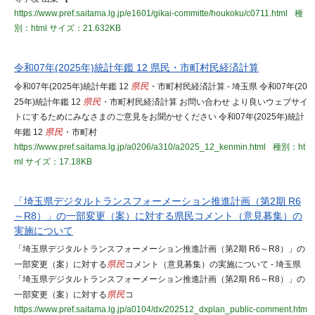
https://www.pref.saitama.lg.jp/e1601/gikai-committe/houkoku/c0711.html
種
別：html
サイズ：21.632KB
令和07年(2025年)統計年鑑 12 県民・市町村民経済計算
令和07年(2025年)統計年鑑 12
県民
・市町村民経済計算 - 埼玉県 令和07年(20
25年)統計年鑑 12
県民
・市町村民経済計算 お問い合わせ より良いウェブサイ
トにするためにみなさまのご意見をお聞かせください 令和07年(2025年)統計
年鑑 12
県民
・市町村
https://www.pref.saitama.lg.jp/a0206/a310/a2025_12_kenmin.html
種別：ht
ml
サイズ：17.18KB
「埼玉県デジタルトランスフォーメーション推進計画（第2期 R6
～R8）」の一部変更（案）に対する県民コメント（意見募集）の
実施について
「埼玉県デジタルトランスフォーメーション推進計画（第2期 R6～R8）」の
一部変更（案）に対する
県民
コメント（意見募集）の実施について - 埼玉県
「埼玉県デジタルトランスフォーメーション推進計画（第2期 R6～R8）」の
一部変更（案）に対する
県民
コ
https://www.pref.saitama.lg.jp/a0104/dx/202512_dxplan_public-comment.htm