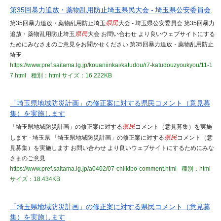
第35回暴力追放・薬物乱用防止埼玉県民大会 - 埼玉県公安委員会
第35回暴力追放・薬物乱用防止埼玉
県民
大会 - 埼玉県公安委員会 第35回暴力
追放・薬物乱用防止埼玉
県民
大会 お問い合わせ より良いウェブサイトにする
ためにみなさまのご意見をお聞かせください 第35回暴力追放・薬物乱用防止
埼玉
https://www.pref.saitama.lg.jp/kouaniinkai/katudou/r7-katudouzyoukyou/11-1
7.html
種別：html
サイズ：16.222KB
「埼玉県地域防災計画」の修正案に対する県民コメント（意見募
集）を実施します
「埼玉県地域防災計画」の修正案に対する
県民
コメント（意見募集）を実施
します - 埼玉県 「埼玉県地域防災計画」の修正案に対する
県民
コメント（意
見募集）を実施します お問い合わせ より良いウェブサイトにするためにみな
さまのご意見
https://www.pref.saitama.lg.jp/a0402/07-chiikibo-comment.html
種別：html
サイズ：18.434KB
「埼玉県地域防災計画」の修正案に対する県民コメント（意見募
集）を実施します