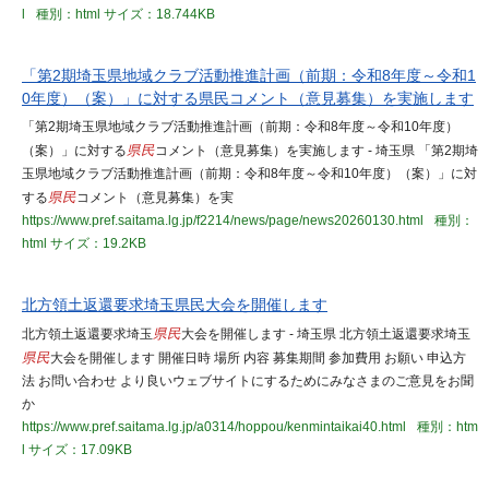
l
種別：html
サイズ：18.744KB
「第2期埼玉県地域クラブ活動推進計画（前期：令和8年度～令和1
0年度）（案）」に対する県民コメント（意見募集）を実施します
「第2期埼玉県地域クラブ活動推進計画（前期：令和8年度～令和10年度）
（案）」に対する
県民
コメント（意見募集）を実施します - 埼玉県 「第2期埼
玉県地域クラブ活動推進計画（前期：令和8年度～令和10年度）（案）」に対
する
県民
コメント（意見募集）を実
https://www.pref.saitama.lg.jp/f2214/news/page/news20260130.html
種別：
html
サイズ：19.2KB
北方領土返還要求埼玉県民大会を開催します
北方領土返還要求埼玉
県民
大会を開催します - 埼玉県 北方領土返還要求埼玉
県民
大会を開催します 開催日時 場所 内容 募集期間 参加費用 お願い 申込方
法 お問い合わせ より良いウェブサイトにするためにみなさまのご意見をお聞
か
https://www.pref.saitama.lg.jp/a0314/hoppou/kenmintaikai40.html
種別：htm
l
サイズ：17.09KB