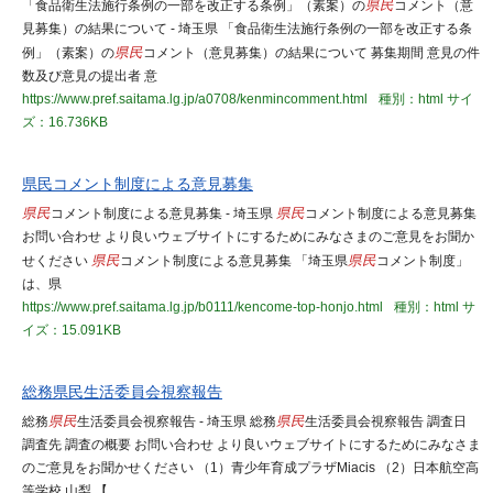
「食品衛生法施行条例の一部を改正する条例」（素案）の
県民
コメント（意
見募集）の結果について - 埼玉県 「食品衛生法施行条例の一部を改正する条
例」（素案）の
県民
コメント（意見募集）の結果について 募集期間 意見の件
数及び意見の提出者 意
https://www.pref.saitama.lg.jp/a0708/kenmincomment.html
種別：html
サイ
ズ：16.736KB
県民コメント制度による意見募集
県民
コメント制度による意見募集 - 埼玉県
県民
コメント制度による意見募集
お問い合わせ より良いウェブサイトにするためにみなさまのご意見をお聞か
せください
県民
コメント制度による意見募集 「埼玉県
県民
コメント制度」
は、県
https://www.pref.saitama.lg.jp/b0111/kencome-top-honjo.html
種別：html
サ
イズ：15.091KB
総務県民生活委員会視察報告
総務
県民
生活委員会視察報告 - 埼玉県 総務
県民
生活委員会視察報告 調査日
調査先 調査の概要 お問い合わせ より良いウェブサイトにするためにみなさま
のご意見をお聞かせください （1）青少年育成プラザMiacis （2）日本航空高
等学校 山梨 【