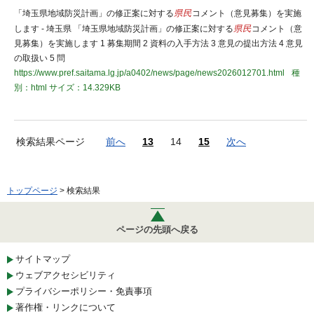
「埼玉県地域防災計画」の修正案に対する
県民
コメント（意見募集）を実施
します - 埼玉県 「埼玉県地域防災計画」の修正案に対する
県民
コメント（意
見募集）を実施します 1 募集期間 2 資料の入手方法 3 意見の提出方法 4 意見
の取扱い 5 問
https://www.pref.saitama.lg.jp/a0402/news/page/news2026012701.html
種
別：html
サイズ：14.329KB
検索結果ページ
前へ
13
14
15
次へ
トップページ
> 検索結果
ページの先頭へ戻る
サイトマップ
ウェブアクセシビリティ
プライバシーポリシー・免責事項
著作権・リンクについて