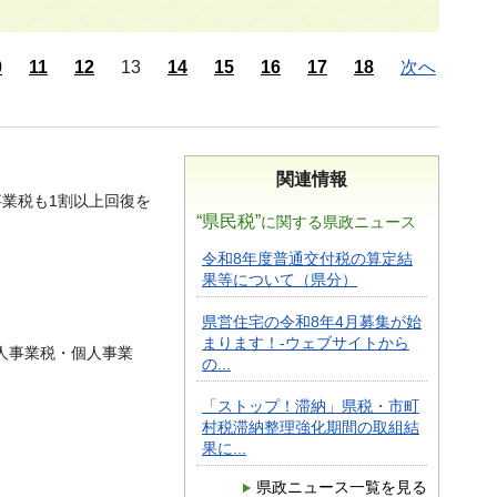
0
11
12
13
14
15
16
17
18
次へ
関連情報
事業税も1割以上回復を
“県民税”
に関する県政ニュース
令和8年度普通交付税の算定結
果等について（県分）
県営住宅の令和8年4月募集が始
まります！-ウェブサイトから
人事業税・個人事業
の...
「ストップ！滞納」県税・市町
村税滞納整理強化期間の取組結
果に...
県政ニュース一覧を見る