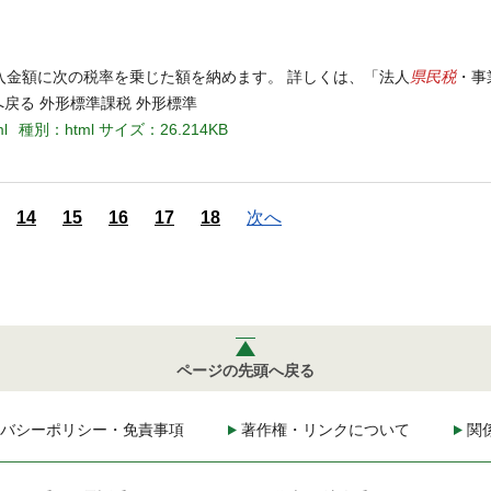
県民税
入金額に次の税率を乗じた額を納めます。 詳しくは、「法人
・事
戻る 外形標準課税 外形標準
ml
種別：html
サイズ：26.214KB
14
15
16
17
18
次へ
ページの先頭へ戻る
バシーポリシー・免責事項
著作権・リンクについて
関