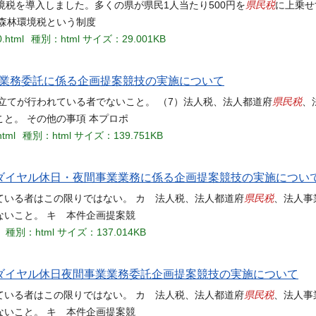
県民税
境税を導入しました。多くの県が県民1人当たり500円を
に上乗せ
森林環境税という制度
0.html
種別：html
サイズ：29.001KB
業務委託に係る企画提案競技の実施について
県民税
立てが行われている者でないこと。 （7）法人税、法人都道府
、
と。 その他の事項 本プロポ
html
種別：html
サイズ：139.751KB
ダイヤル休日・夜間事業業務に係る企画提案競技の実施につい
県民税
ている者はこの限りではない。 カ 法人税、法人都道府
、法人事
いこと。 キ 本件企画提案競
種別：html
サイズ：137.014KB
ダイヤル休日夜間事業業務委託企画提案競技の実施について
県民税
ている者はこの限りではない。 カ 法人税、法人都道府
、法人事
いこと。 キ 本件企画提案競