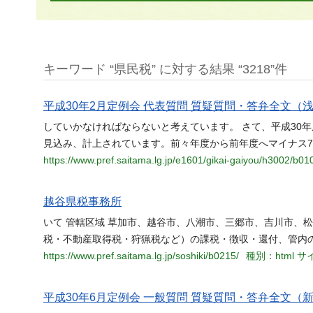
キーワード “県民税” に対する結果 “3218”件
平成30年2月定例会 代表質問 質疑質問・答弁全文（浅
していかなければならないと考えています。 さて、平成30
見込み、計上されています。前々年度から前年度へマイナス7
https://www.pref.saitama.lg.jp/e1601/gikai-gaiyou/h3002/b01
越谷県税事務所
いて 管轄区域 草加市、越谷市、八潮市、三郷市、吉川市、松
税・不動産取得税・狩猟税など）の課税・徴収・還付、管内
https://www.pref.saitama.lg.jp/soshiki/b0215/
種別：html
サイ
平成30年6月定例会 一般質問 質疑質問・答弁全文（新井