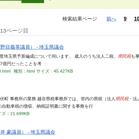
検索結果ページ
前へ
9
1
13ページ目
野目義英議員） - 埼玉県議会
県民税
年度埼玉県予算編成について伺います。 歳入のうち法人二税、
も
7億円だったことを考
0.html
種別：html
サイズ：45.427KB
県民税
伏町 事務所の業務 越谷県税事務所では、管内の県税（法人
・法
の自動車税の徴収、納税証明書に関する事務を行
ズ：21.699KB
 豪議員） - 埼玉県議会