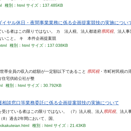
l
種別：html
サイズ：137.485KB
ダイヤル休日・夜間事業業務に係る企画提案競技の実施につい
県民税
ている者はこの限りではない。 カ 法人税、法人都道府
、法人事
いこと。 キ 本件企画提案競
html
種別：html
サイズ：137.038KB
県民税
 世帯全員の収入の総額が一定額以下であること
・市町村民税の滞
方住宅供給公社が整
ml
種別：html
サイズ：30.792KB
護相談窓口等業務委託に係る企画提案競技の実施について
県民税
受けている者はこの限りではない。 （7）法人税、法人
、法人
（8）過去2年間において、国、
kikakuteian.html
種別：html
サイズ：21.43KB