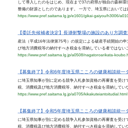
して導入したのをはじめ、現在まで37の府県が独自の森林環
整備の財源としたのであります。 一方で、埼玉県においては
https://www.pref.saitama.lg.jp/e1601/gikai-gaiyou/h3006/a01
【委託先候補者決定】長瀞射撃場の施設のあり方調査
産法（平成16年法律第75号）の規定による破産手続開始の申
び地方消費税等の納付すべき税金を滞納している者ではないこ
https://www.pref.saitama.lg.jp/a0508/nagatoroarikata-koubo.
【募集終了】令和6年度埼玉県こころの健康相談統一
に埼玉県知事が別に定める競争入札参加資格の再審査を受け
税、消費税及び地方消費税等、納付すべき税金を滞納していな
https://www.pref.saitama.lg.jp/a0705/kikakuteiantoitudial.html
【募集終了】令和5年度埼玉県こころの健康相談統一
に埼玉県知事が別に定める競争入札参加資格の再審査を受け
税、消費税及び地方消費税等、納付すべき税金を滞納していな