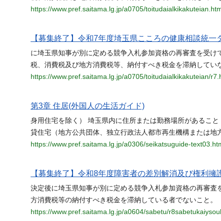
https://www.pref.saitama.lg.jp/a0705/toitudaialkikakuteian.htm
【募集終了】令和7年度埼玉県こころの健康相談統一
に埼玉県知事が別に定める競争入札参加資格の再審査を受け
税、消費税及び地方消費税等、納付すべき税金を滞納していな
https://www.pref.saitama.lg.jp/a0705/toitudaialkikakuteian/r7.
第3章 住居(外国人の生活ガイド)
身用住宅を除く） 埼玉県内に住所または勤務場所があること
貸住宅（地方公共団体、独立行政法人都市再生機構または地
https://www.pref.saitama.lg.jp/a0306/seikatsuguide-text03.ht
【募集終了】令和8年度障害者の差別解消及び権利擁
決定後に埼玉県知事が別に定める競争入札参加資格の再審査を
方消費税等の納付すべき税金を滞納している者でないこと。 
https://www.pref.saitama.lg.jp/a0604/sabetu/r8sabetukaiysou