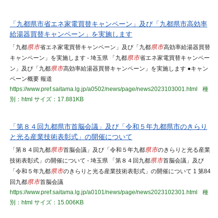
「九都県市省エネ家電買替キャンペーン」及び「九都県市高効率
給湯器買替キャンペーン」を実施します
「九都
県市
省エネ家電買替キャンペーン」及び「九都
県市
高効率給湯器買替
キャンペーン」を実施します - 埼玉県 「九都
県市
省エネ家電買替キャンペー
ン」及び「九都
県市
高効率給湯器買替キャンペーン」を実施します ●キャン
ペーン概要 報道
https://www.pref.saitama.lg.jp/a0502/news/page/news2023103001.html
種
別：html
サイズ：17.881KB
「第８４回九都県市首脳会議」及び「令和５年九都県市のきらり
と光る産業技術表彰式」の開催について
「第８４回九都
県市
首脳会議」及び「令和５年九都
県市
のきらりと光る産業
技術表彰式」の開催について - 埼玉県 「第８４回九都
県市
首脳会議」及び
「令和５年九都
県市
のきらりと光る産業技術表彰式」の開催について 1 第84
回九都
県市
首脳会議
https://www.pref.saitama.lg.jp/a0101/news/page/news2023102301.html
種
別：html
サイズ：15.006KB