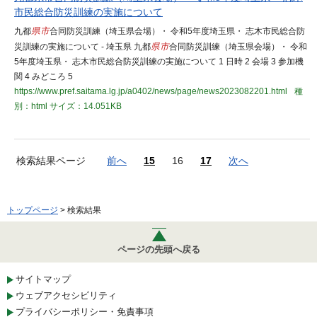
市民総合防災訓練の実施について
九都
県市
合同防災訓練（埼玉県会場）・ 令和5年度埼玉県・ 志木市民総合防
災訓練の実施について - 埼玉県 九都
県市
合同防災訓練（埼玉県会場）・ 令和
5年度埼玉県・ 志木市民総合防災訓練の実施について 1 日時 2 会場 3 参加機
関 4 みどころ 5
https://www.pref.saitama.lg.jp/a0402/news/page/news2023082201.html
種
別：html
サイズ：14.051KB
検索結果ページ
前へ
15
16
17
次へ
トップページ
> 検索結果
ページの先頭へ戻る
サイトマップ
ウェブアクセシビリティ
プライバシーポリシー・免責事項