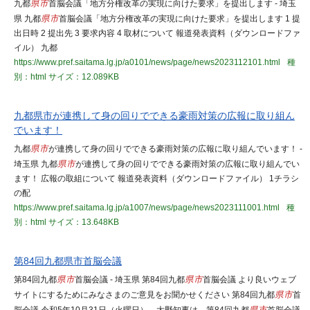
九都
県市
首脳会議「地方分権改革の実現に向けた要求」を提出します - 埼玉
県 九都
県市
首脳会議「地方分権改革の実現に向けた要求」を提出します 1 提
出日時 2 提出先 3 要求内容 4 取材について 報道発表資料（ダウンロードファ
イル） 九都
https://www.pref.saitama.lg.jp/a0101/news/page/news2023112101.html
種
別：html
サイズ：12.089KB
九都県市が連携して身の回りでできる豪雨対策の広報に取り組ん
でいます！
九都
県市
が連携して身の回りでできる豪雨対策の広報に取り組んでいます！ -
埼玉県 九都
県市
が連携して身の回りでできる豪雨対策の広報に取り組んでい
ます！ 広報の取組について 報道発表資料（ダウンロードファイル） 1チラシ
の配
https://www.pref.saitama.lg.jp/a1007/news/page/news2023111001.html
種
別：html
サイズ：13.648KB
第84回九都県市首脳会議
第84回九都
県市
首脳会議 - 埼玉県 第84回九都
県市
首脳会議 より良いウェブ
サイトにするためにみなさまのご意見をお聞かせください 第84回九都
県市
首