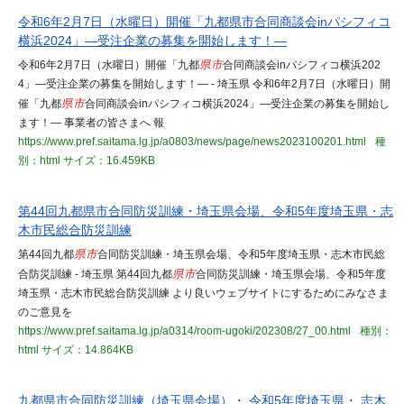
令和6年2月7日（水曜日）開催「九都県市合同商談会inパシフィコ
横浜2024」―受注企業の募集を開始します！―
令和6年2月7日（水曜日）開催「九都
県市
合同商談会inパシフィコ横浜202
4」―受注企業の募集を開始します！― - 埼玉県 令和6年2月7日（水曜日）開
催「九都
県市
合同商談会inパシフィコ横浜2024」―受注企業の募集を開始し
ます！― 事業者の皆さまへ 報
https://www.pref.saitama.lg.jp/a0803/news/page/news2023100201.html
種
別：html
サイズ：16.459KB
第44回九都県市合同防災訓練・埼玉県会場、令和5年度埼玉県・志
木市民総合防災訓練
第44回九都
県市
合同防災訓練・埼玉県会場、令和5年度埼玉県・志木市民総
合防災訓練 - 埼玉県 第44回九都
県市
合同防災訓練・埼玉県会場、令和5年度
埼玉県・志木市民総合防災訓練 より良いウェブサイトにするためにみなさま
のご意見を
https://www.pref.saitama.lg.jp/a0314/room-ugoki/202308/27_00.html
種別：
html
サイズ：14.864KB
九都県市合同防災訓練（埼玉県会場）・ 令和5年度埼玉県・ 志木