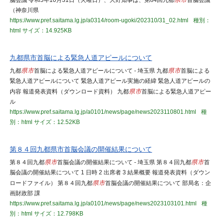
脳会議 令和5年10月31日（火曜日）、大野知事は、第84回九都
県市
首脳会議
（神奈川県
https://www.pref.saitama.lg.jp/a0314/room-ugoki/202310/31_02.html
種別：
html
サイズ：14.925KB
九都県市首脳による緊急人道アピールについて
九都
県市
首脳による緊急人道アピールについて - 埼玉県 九都
県市
首脳による
緊急人道アピールについて 緊急人道アピール実施の経緯 緊急人道アピールの
内容 報道発表資料（ダウンロード資料） 九都
県市
首脳による緊急人道アピー
ル
https://www.pref.saitama.lg.jp/a0101/news/page/news2023110801.html
種
別：html
サイズ：12.52KB
第８４回九都県市首脳会議の開催結果について
第８４回九都
県市
首脳会議の開催結果について - 埼玉県 第８４回九都
県市
首
脳会議の開催結果について 1 日時 2 出席者 3 結果概要 報道発表資料（ダウン
ロードファイル） 第８４回九都
県市
首脳会議の開催結果について 部局名：企
画財政部 課
https://www.pref.saitama.lg.jp/a0101/news/page/news2023103101.html
種
別：html
サイズ：12.798KB