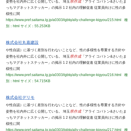
姿勢を社内外に広く公開している。 埼玉
県作成
「アライ コバトン&さいたま
っちマグネットステッカー」の掲示 1 2 社内の理解促進 従業員向けに性の多
様性に関
https://www.pref.saitama.lg.jp/a0303/lgbtq/ally-challenge-kigyou/215.html
種
別：html
サイズ：55.253KB
株式会社丸嘉建設
や性自認）に基づく差別を行わないことなど、性の多様性を尊重する方針や
姿勢を社内外に広く公開している。 埼玉
県作成
「アライ コバトン&さいたま
っちマグネットステッカー」の掲示 1 2 社内の理解促進 従業員向けに性の多
様性に関
https://www.pref.saitama.lg.jp/a0303/lgbtq/ally-challenge-kigyou/216.html
種
別：html
サイズ：54.715KB
株式会社デリモ
や性自認）に基づく差別を行わないことなど、性の多様性を尊重する方針や
姿勢を社内外に広く公開している。 埼玉
県作成
「アライ コバトン&さいたま
っちマグネットステッカー」の掲示 1 2 社内の理解促進 従業員向けに性の多
様性に関
https://www.pref.saitama.lg.jp/a0303/lgbtq/ally-challenge-kigyou/217.html
種