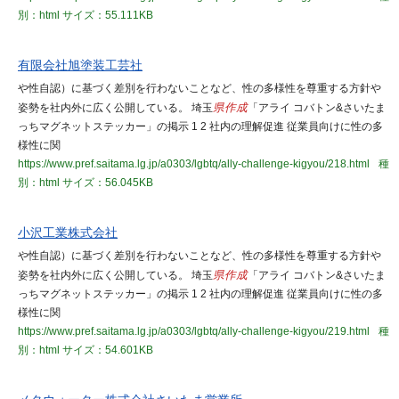
別：html
サイズ：55.111KB
有限会社旭塗装工芸社
や性自認）に基づく差別を行わないことなど、性の多様性を尊重する方針や
姿勢を社内外に広く公開している。 埼玉
県作成
「アライ コバトン&さいたま
っちマグネットステッカー」の掲示 1 2 社内の理解促進 従業員向けに性の多
様性に関
https://www.pref.saitama.lg.jp/a0303/lgbtq/ally-challenge-kigyou/218.html
種
別：html
サイズ：56.045KB
小沢工業株式会社
や性自認）に基づく差別を行わないことなど、性の多様性を尊重する方針や
姿勢を社内外に広く公開している。 埼玉
県作成
「アライ コバトン&さいたま
っちマグネットステッカー」の掲示 1 2 社内の理解促進 従業員向けに性の多
様性に関
https://www.pref.saitama.lg.jp/a0303/lgbtq/ally-challenge-kigyou/219.html
種
別：html
サイズ：54.601KB