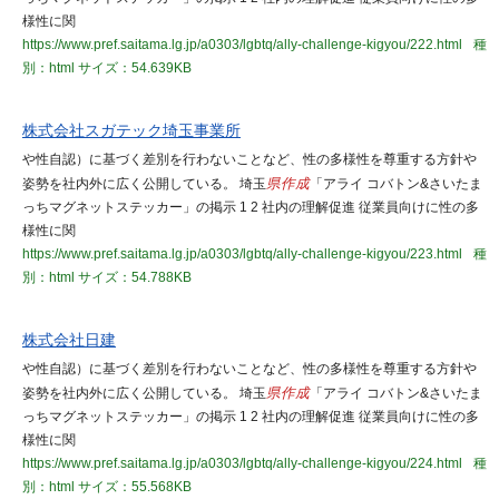
様性に関
https://www.pref.saitama.lg.jp/a0303/lgbtq/ally-challenge-kigyou/222.html
種
別：html
サイズ：54.639KB
株式会社スガテック埼玉事業所
や性自認）に基づく差別を行わないことなど、性の多様性を尊重する方針や
姿勢を社内外に広く公開している。 埼玉
県作成
「アライ コバトン&さいたま
っちマグネットステッカー」の掲示 1 2 社内の理解促進 従業員向けに性の多
様性に関
https://www.pref.saitama.lg.jp/a0303/lgbtq/ally-challenge-kigyou/223.html
種
別：html
サイズ：54.788KB
株式会社日建
や性自認）に基づく差別を行わないことなど、性の多様性を尊重する方針や
姿勢を社内外に広く公開している。 埼玉
県作成
「アライ コバトン&さいたま
っちマグネットステッカー」の掲示 1 2 社内の理解促進 従業員向けに性の多
様性に関
https://www.pref.saitama.lg.jp/a0303/lgbtq/ally-challenge-kigyou/224.html
種
別：html
サイズ：55.568KB