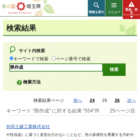
彩の国 埼玉県
緊急・防
情報を探す
メニュー
災
検索結果
サイト内検索
キーワードで検索
ページ番号で検索
検索方法
検索結果ページ
前へ
24
25
26
次へ
キーワード “県作成” に対する結果 “554”件
25ページ目
折田土建工業株式会社
や性自認）に基づく差別を行わないことなど、性の多様性を尊重する方針や