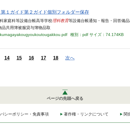
当名 第１ガイド第２ガイド個別フォルダー保存
理科教育
5 高等学校普通科家庭科等設備台帳高等学校
等設備台帳通知・報告・回答備品
物品共用簿被服貸与簿物品取
54-kumagayakougyoukoutougakkou.pdf
種別：pdf
サイズ：74.174KB
14
15
16
17
18
次へ
ページの先頭へ戻る
バシーポリシー・免責事項
著作権・リンクについて
関