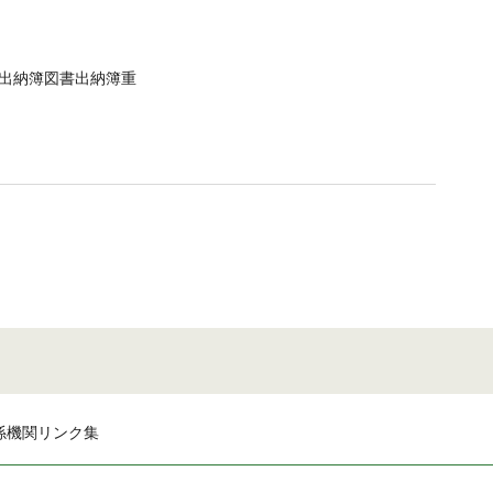
出納簿図書出納簿重
係機関リンク集