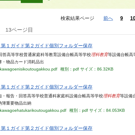
検索結果ページ
前へ
9
1
13ページ目
当名 第１ガイド第２ガイド個別フォルダー保存
理科教育
・報告・回答高等学校普通家庭科等教育設備台帳高等学校
等設備台帳高
簿・物品カード消耗品出
6-kawagoenisikoutougakkou.pdf
種別：pdf
サイズ：86.32KB
当名 第１ガイド第２ガイド個別フォルダー保存
理科教育
知・報告・回答高等学校普通科家庭科設備台帳高等学校
等設備
納簿重要物品出納
7-kawagoehatukarikoutougakkou.pdf
種別：pdf
サイズ：84.053KB
当名 第１ガイド第２ガイド個別フォルダー保存