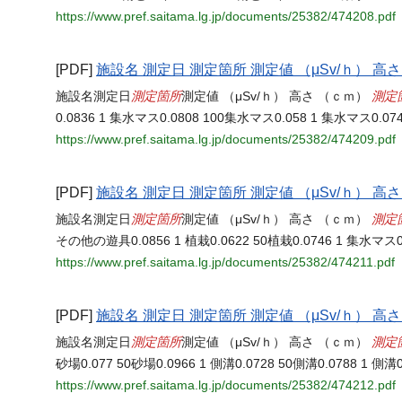
https://www.pref.saitama.lg.jp/documents/25382/474208.pdf
[PDF]
施設名 測定日 測定箇所 測定値 （μSv/ｈ） 高
測定箇所
測定
施設名測定日
測定値 （μSv/ｈ） 高さ （ｃｍ）
0.0836 1 集水マス0.0808 100集水マス0.058 1 集水マス0.07
https://www.pref.saitama.lg.jp/documents/25382/474209.pdf
[PDF]
施設名 測定日 測定箇所 測定値 （μSv/ｈ） 高
測定箇所
測定
施設名測定日
測定値 （μSv/ｈ） 高さ （ｃｍ）
その他の遊具0.0856 1 植栽0.0622 50植栽0.0746 1 集水マス0
https://www.pref.saitama.lg.jp/documents/25382/474211.pdf
[PDF]
施設名 測定日 測定箇所 測定値 （μSv/ｈ） 高
測定箇所
測定
施設名測定日
測定値 （μSv/ｈ） 高さ （ｃｍ）
砂場0.077 50砂場0.0966 1 側溝0.0728 50側溝0.0788 1 側溝
https://www.pref.saitama.lg.jp/documents/25382/474212.pdf