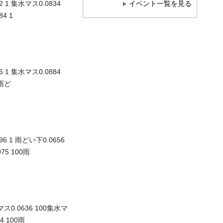
 1 集水マス0.0834
イベント一覧を見る
4 1
 1 集水マス0.0884
 雨ど
6 1 雨どい下0.0656
75 100雨
マス0.0636 100集水マ
4 100雨