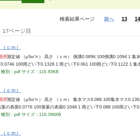
検索結果ページ
前へ
13
1
17ページ目
さ （ｃｍ）
箇所
測定値 （μSv/ｈ） 高さ （ｃｍ） 側溝0.0896 100側溝0.1094 1 集水
0.0746 100雨どい下0.1328 1 雨どい下0.061 100雨どい下0.1122 1 
種別：pdf
サイズ：115.93KB
さ （ｃｍ）
箇所
測定値 （μSv/ｈ） 高さ （ｃｍ） 集水マス0.086 100集水マス0.1362
 落葉の表面0.0776 100落葉の表面0.1048 1 雨どい下0.088 100雨どい下0
種別：pdf
サイズ：116.396KB
さ （ｃｍ）