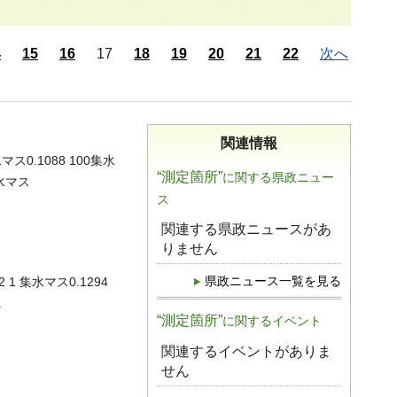
4
15
16
17
18
19
20
21
22
次へ
関連情報
マス0.1088 100集水
“測定箇所”
に関する県政ニュー
集水マス
ス
関連する県政ニュースがあ
りません
県政ニュース一覧を見る
 1 集水マス0.1294
.
“測定箇所”
に関するイベント
関連するイベントがありま
せん