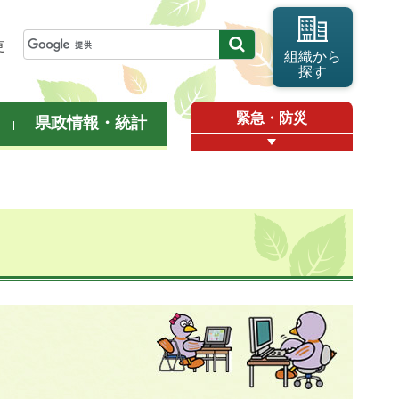
更
組織から
探す
緊急・防災
県政情報・統計