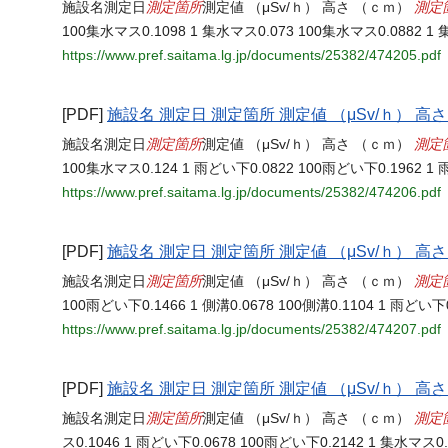
測定箇所
測定
施設名測定日
測定値 （μSv/ｈ） 高さ （ｃｍ）
100集水マス0.1098 1 集水マス0.073 100集水マス0.0882 1 
https://www.pref.saitama.lg.jp/documents/25382/474205.pdf
[PDF]
施設名 測定日 測定箇所 測定値 （μSv/ｈ） 高
測定箇所
測定
施設名測定日
測定値 （μSv/ｈ） 高さ （ｃｍ）
100集水マス0.124 1 雨どい下0.0822 100雨どい下0.1962 1 
https://www.pref.saitama.lg.jp/documents/25382/474206.pdf
[PDF]
施設名 測定日 測定箇所 測定値 （μSv/ｈ） 高
測定箇所
測定
施設名測定日
測定値 （μSv/ｈ） 高さ （ｃｍ）
100雨どい下0.1466 1 側溝0.0678 100側溝0.1104 1 雨どい下0
https://www.pref.saitama.lg.jp/documents/25382/474207.pdf
[PDF]
施設名 測定日 測定箇所 測定値 （μSv/ｈ） 高
測定箇所
測定
施設名測定日
測定値 （μSv/ｈ） 高さ （ｃｍ）
ス0.1046 1 雨どい下0.0678 100雨どい下0.2142 1 集水マス0.0