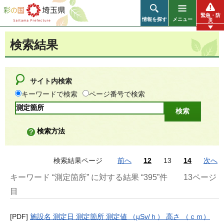
彩の国 埼玉県
緊急・防
情報を探す
メニュー
災
検索結果
サイト内検索
キーワードで検索
ページ番号で検索
検索方法
検索結果ページ
前へ
12
13
14
次へ
キーワード “測定箇所” に対する結果 “395”件
13ページ
目
[PDF]
施設名 測定日 測定箇所 測定値 （μSv/ｈ） 高さ （ｃｍ）