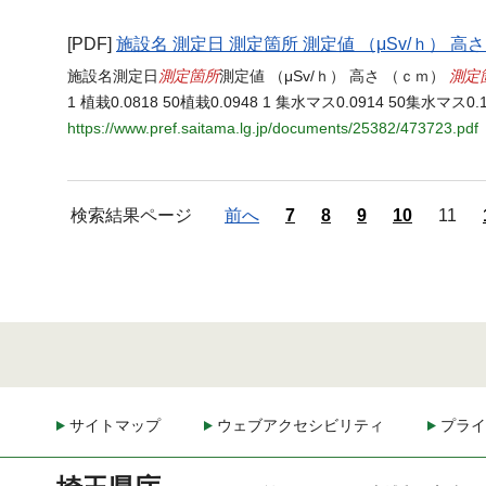
[PDF]
施設名 測定日 測定箇所 測定値 （μSv/ｈ） 高
測定箇所
測定
施設名測定日
測定値 （μSv/ｈ） 高さ （ｃｍ）
1 植栽0.0818 50植栽0.0948 1 集水マス0.0914 50集水マス0.1
https://www.pref.saitama.lg.jp/documents/25382/473723.pdf
検索結果ページ
前へ
7
8
9
10
11
サイトマップ
ウェブアクセシビリティ
プライ