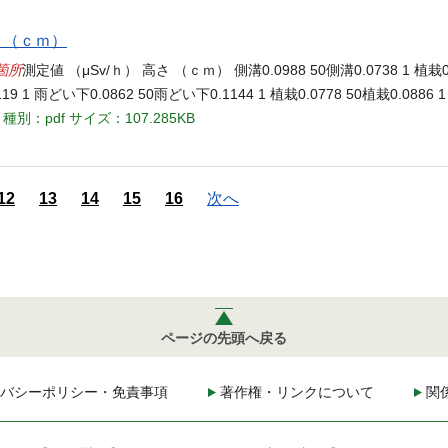
さ （ｃｍ）
箇所
測定値 （μSv/ｈ） 高さ （ｃｍ） 側溝0.0988 50側溝0.0738 1 植栽0.
19 1 雨どい下0.0862 50雨どい下0.1144 1 植栽0.0778 50植栽0.0886 
種別：pdf
サイズ：107.285KB
12
13
14
15
16
次へ
ページの先頭へ戻る
バシーポリシー・免責事項
著作権・リンクについて
関