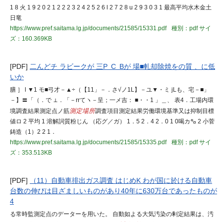
1 8 火 1 9 2 0 2 1 2 2 2 3 2 4 2 5 2 6 l 2 7 2 8 u 2 9 3 0 3 1 最高平均水木金土
日竜
https://www.pref.saitama.lg.jp/documents/21585/15331.pdf
種別：pdf
サイ
ズ：160.369KB
[PDF]
二んどチ ラビークが 三P C Bが 場■軋却除焼をの質 、に低
いか
膳 ］ l ▼1 モ■弓才－▲÷（【11」－．さ√ノ1L】－ユ▼・ミ jLも、宅－■」
－】〓「（．で ⊥．「－rrてヽ－呈；一メ吉： ■・・1 」＿、 表4．工場内環
境調査結果測定点ノ筋
測定場所
調査項目測定結果労働環境基準又は抑制目標
値ロ 2 平均 1 溶解詞質粉じん （応グ／ガ） 1．5 2．4 2．0 1 0喝カ㌔ 2 小菅
鋳造（1）2 2 1．
https://www.pref.saitama.lg.jp/documents/21585/15335.pdf
種別：pdf
サイ
ズ：353.513KB
[PDF]
（11）自動車排出ガス調査 はじめK わが国に於ける自動車
台数の伸びは目ざましいものがあり40年に630万台であったものが
4
る常時監測定点のデーターを用いた。 自動如よる大気汚染の剰定結果は、汚