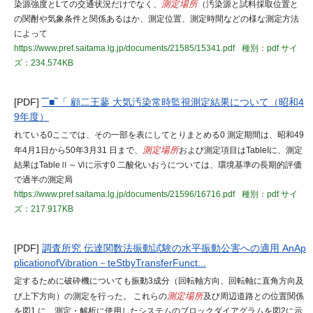
染源強度とLての交通状況だけでなく、
測定場所
（汚染源と試料採取位置と
の関酎や気象条件と関係あるはか、測定位置、測定時間などの様な測定方法
によって
https://www.pref.saitama.lg.jp/documents/21585/15341.pdf
種別：pdf
サイ
ズ：234.574KB
[PDF]
‾‾■‾「 顧二王蓼 大気汚染常時監視測定結果について（昭和4
9年度）
れている0ここでは、その一部を表にしてとりまとめる0 測定期間は、昭和49
年4月1日から50年3月31 日まで、
測定場所
および測定項目はTableIに、測定
結果はTableⅡ～Ⅵに示す0 二酸化いおうについては、環境基準の長期的評価
で過半の測定局
https://www.pref.saitama.lg.jp/documents/21596/16716.pdf
種別：pdf
サイ
ズ：217.917KB
[PDF]
調査所究 伝達関数法振動試験の水平振動公害への適用 AnAp
plicationofVibration－teStbyTransferFunct...
定するために破砕機についても振動3成分（回転軸方向、回転軸に直角方向及
び上下方向）の測定を行った。 これらの
測定場所
及び周辺道路との位置関係
を図1 に、測定・解析に使用したシステムのブロックダイアグラムを図2に示