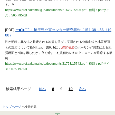
す。 V
https://www.pref.saitama.lg.jp/documents/21679/15605.pdf
種別：pdf
サイ
ズ：565.795KB
[PDF]
ー■‾■二‾・ 埼玉県公害センター研究報告〔15〕38～36（19
88）
性が明瞭に異なると推定される地盤を選び，実測される分散曲線と地質断面
との対応について検討した。 図6t bに，
測定場所
のボーリング調査による地
質断面とN値を示したが，良く締まった洪積砂レキの上にロームが堆療する単
純
https://www.pref.saitama.lg.jp/documents/21753/15742.pdf
種別：pdf
サイ
ズ：675.197KB
検索結果ページ
前へ
8
9
10
次へ
トップページ
> 検索結果