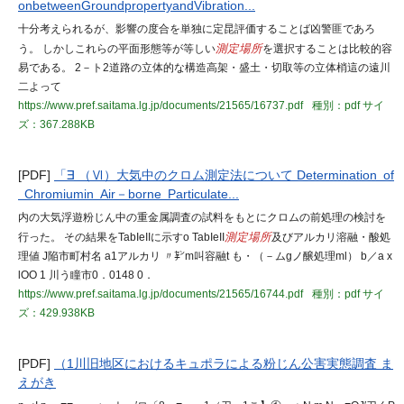
onbetweenGroundpropertyandVibration...
十分考えられるが、影響の度合を単独に定昆評価することば凶警匪であろ
う。 しかしこれらの平面形態等が等しい
測定場所
を選択することは比較的容
易である。 2－ト2道路の立体的な構造高架・盛土・切取等の立体梢這の遠川
二よって
https://www.pref.saitama.lg.jp/documents/21565/16737.pdf
種別：pdf
サイ
ズ：367.288KB
[PDF]
「∃ （Ⅵ）大気中のクロム測定法について Determination of
Chromiumin Air－borne Particulate...
内の大気浮遊粉じん中の重金属調査の試料をもとにクロムの前処理の検討を
行った。 その結果をTabIeIIに示すo TabIeII
測定場所
及びアルカリ溶融・酸処
理値 J陥市町村名 a1アルカリ 〃㌢m叫容融t も・（－ムgノ醸処理ml） b／a x
lOO 1 川う瞳市0．0148 0．
https://www.pref.saitama.lg.jp/documents/21565/16744.pdf
種別：pdf
サイ
ズ：429.938KB
[PDF]
（1川旧地区におけるキュポラによる粉じん公害実態調査 ま
えがき