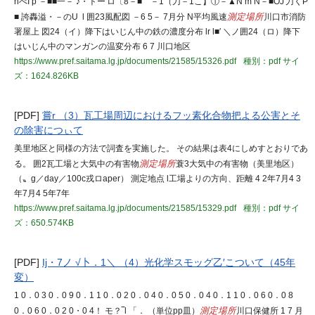
nべI p －■■一－ ♪・トー′ロ〔8－■ゝ－1（刀－1こ】①－▲N m N－■OJ′刀くP
■ 誇轟溢・－のU l 囲23風配図 －6 5－ 7月分 N平均風速
測定場所
川口市消防
署屋上 図24（イ）降下はいじん中の鉄の濃度分布 lr l■′ ＼ノ囲24（ロ）降下
はいじん中のマンガンの温変分布 6 7 川口地区
https://www.pref.saitama.lg.jp/documents/21585/15326.pdf
種別：pdf
サイ
ズ：1624.826KB
[PDF]
嘗r （3）瓦工場周辺におけるフッ素化合物把よる公害とそ
の除害につぃて
美里地区と同様の方法で詞査を実施した。 その結果は表4にしめすとおりであ
る。 囲2瓦工場と大気中の有害物
測定場所
蓑3大気中の有害物（美里地区）
（〟g／day／100c戎ロaper） 測定地点 l工場よりの方向、距離 4 2年7月4 3
年7月4 5年7年
https://www.pref.saitama.lg.jp/documents/21585/15329.pdf
種別：pdf
サイ
ズ：650.574KB
[PDF]
Ij・7ノ √卜．1＼ （4）光化学スモッグ乙′こついて（45年
変）
1 0．0 3 0．0 9 0．1 1 0．0 2 0．0 4 0．0 5 0．0 4 0．1 1 0．0 6 0．0 8
0．0 6 0．0 2 0・0 4！ モ？‾l 「． （単位pp皿）
測定場所
川口保健所 1 7 月