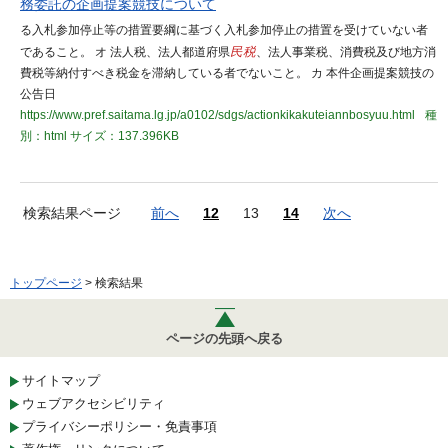
務委託の企画提案競技について
る入札参加停止等の措置要綱に基づく入札参加停止の措置を受けていない者
であること。 オ 法人税、法人都道府県
民税
、法人事業税、消費税及び地方消
費税等納付すべき税金を滞納している者でないこと。 カ 本件企画提案競技の
公告日
https://www.pref.saitama.lg.jp/a0102/sdgs/actionkikakuteiannbosyuu.html
種
別：html
サイズ：137.396KB
検索結果ページ
前へ
12
13
14
次へ
トップページ
> 検索結果
ページの先頭へ戻る
サイトマップ
ウェブアクセシビリティ
プライバシーポリシー・免責事項