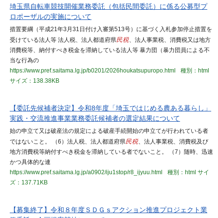
埼玉県自転車競技開催業務委託（包括民間委託）に係る公募型プ
ロポーザルの実施について
措置要綱（平成21年3月31日付け入審第513号）に基づく入札参加停止措置を
受けている法人等 法人税、法人都道府県
民税
、法人事業税、消費税又は地方
消費税等、納付すべき税金を滞納している法人等 暴力団（暴力団員による不
当な行為の
https://www.pref.saitama.lg.jp/b0201/2026houkatsupuropo.html
種別：html
サイズ：138.38KB
【委託先候補者決定】令和8年度「埼玉ではじめる農ある暮らし」
実践・交流推進事業業務委託候補者の選定結果について
始の申立て又は破産法の規定による破産手続開始の申立てが行われている者
ではないこと。 （6）法人税、法人都道府県
民税
、法人事業税、消費税及び
地方消費税等納付すべき税金を滞納している者でないこと。 （7）随時、迅速
かつ具体的な連
https://www.pref.saitama.lg.jp/a0902/iju1stop/r8_ijyuu.html
種別：html
サイ
ズ：137.71KB
【募集終了】令和８年度ＳＤＧｓアクション推進プロジェクト業