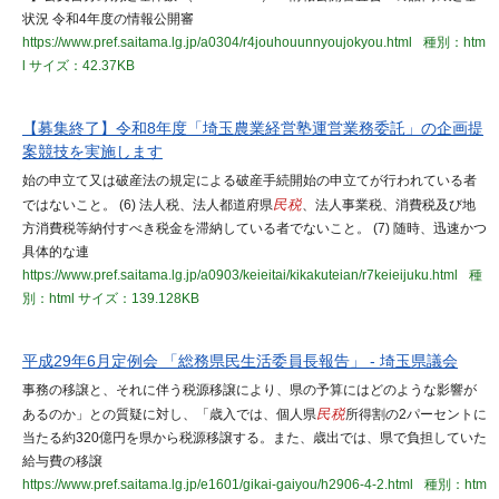
状況 令和4年度の情報公開審
https://www.pref.saitama.lg.jp/a0304/r4jouhouunnyoujokyou.html
種別：htm
l
サイズ：42.37KB
【募集終了】令和8年度「埼玉農業経営塾運営業務委託」の企画提
案競技を実施します
始の申立て又は破産法の規定による破産手続開始の申立てが行われている者
ではないこと。 (6) 法人税、法人都道府県
民税
、法人事業税、消費税及び地
方消費税等納付すべき税金を滞納している者でないこと。 (7) 随時、迅速かつ
具体的な連
https://www.pref.saitama.lg.jp/a0903/keieitai/kikakuteian/r7keieijuku.html
種
別：html
サイズ：139.128KB
平成29年6月定例会 「総務県民生活委員長報告」 - 埼玉県議会
事務の移譲と、それに伴う税源移譲により、県の予算にはどのような影響が
あるのか」との質疑に対し、「歳入では、個人県
民税
所得割の2パーセントに
当たる約320億円を県から税源移譲する。また、歳出では、県で負担していた
給与費の移譲
https://www.pref.saitama.lg.jp/e1601/gikai-gaiyou/h2906-4-2.html
種別：htm