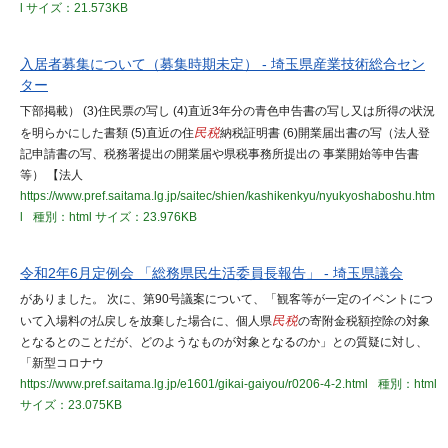
l
サイズ：21.573KB
入居者募集について（募集時期未定） - 埼玉県産業技術総合セン
ター
下部掲載） (3)住民票の写し (4)直近3年分の青色申告書の写し又は所得の状況
を明らかにした書類 (5)直近の住
民税
納税証明書 (6)開業届出書の写（法人登
記申請書の写、税務署提出の開業届や県税事務所提出の 事業開始等申告書
等） 【法人
https://www.pref.saitama.lg.jp/saitec/shien/kashikenkyu/nyukyoshaboshu.htm
l
種別：html
サイズ：23.976KB
令和2年6月定例会 「総務県民生活委員長報告」 - 埼玉県議会
がありました。 次に、第90号議案について、「観客等が一定のイベントにつ
いて入場料の払戻しを放棄した場合に、個人県
民税
の寄附金税額控除の対象
となるとのことだが、どのようなものが対象となるのか」との質疑に対し、
「新型コロナウ
https://www.pref.saitama.lg.jp/e1601/gikai-gaiyou/r0206-4-2.html
種別：html
サイズ：23.075KB