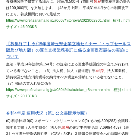
養成機関等で修業する場合に、月額70,500円（市町村
民税
非課税世帯の場合
は100,000円）を支給します。（48か月上限） 平成31年4月からの制度改正
により、養成機関において最後の
https://www.pref.saitama.lg.jp/a0607/hitorioya/2023062901.html
種別：html
サイズ：46.993KB
【募集終了】令和8年度埼玉県企業立地セミナー（トップセールス
版及び地方版）の運営支援業務委託に係る企画提案競技の実施に
ついて
生法（平成14年法律第154号）の規定による更生手続開始の申立てが行われ
ている者でないこと。 （6）法人税、法人（都道府）県
民税
、法人事業税、
消費税及び地方消費税等の納付すべき税金を滞納している者でないこと。
（7）物品の買入れ等に係る
https://www.pref.saitama.lg.jp/a0804/kikakuteian_r8seminar.html
種別：html
サイズ：20.131KB
令和4年度 運用状況（第1 公文書開示制度）
(0) 科学技術 0(0) スポーツ・レクリエーション 0(0) その他 809(283) 会議録に
関する文書（人事委員会） 法人住
民税
の確定申告書 合計 7,698(4,459) 【表
3】公文書分野別処理件数 （CSV：3KB） 3 情報公開審査会への諮問の処理