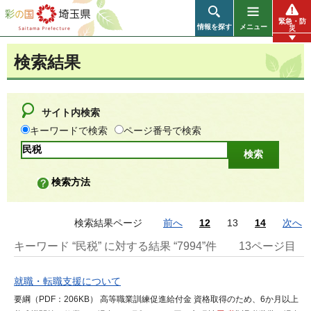
彩の国 埼玉県
緊急・防
情報を探す
メニュー
災
検索結果
サイト内検索
キーワードで検索
ページ番号で検索
検索方法
検索結果ページ
前へ
12
13
14
次へ
キーワード “民税” に対する結果 “7994”件
13ページ目
就職・転職支援について
要綱（PDF：206KB） 高等職業訓練促進給付金 資格取得のため、6か月以上