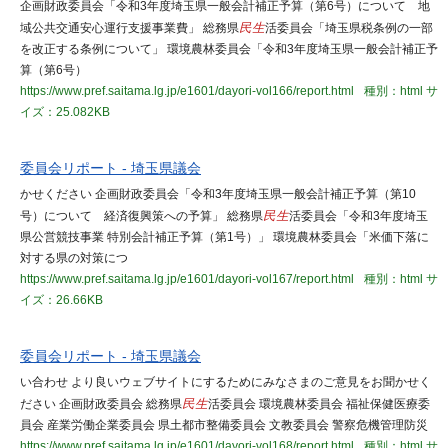
企画財政委員会「令和3年度埼玉県一般会計補正予算（第6号）について 地
域公共交通安心運行支援事業費」 総務県
民生
活委員会「埼玉県税条例の一部
を改正する条例について」 環境農林委員会「令和3年度埼玉県一般会計補正予
算（第6号）
https://www.pref.saitama.lg.jp/e1601/dayori-vol166/report.html
種別：html
サ
イズ：25.082KB
委員会リポート - 埼玉県議会
かせください 企画財政委員会「令和3年度埼玉県一般会計補正予算（第10
号）について 経済復興策への予算」 総務県
民生
活委員会「令和3年度埼玉
県公営競技事業 特別会計補正予算（第1号）」 環境農林委員会「米価下落に
対する県の対策につ
https://www.pref.saitama.lg.jp/e1601/dayori-vol167/report.html
種別：html
サ
イズ：26.66KB
委員会リポート - 埼玉県議会
い合わせ より良いウェブサイトにするためにみなさまのご意見をお聞かせく
ださい 企画財政委員会 総務県
民生
活委員会 環境農林委員会 福祉保健医療委
員会 産業労働企業委員会 県土都市整備委員会 文教委員会 警察危機管理防災
https://www.pref.saitama.lg.jp/e1601/dayori-vol168/report.html
種別：html
サ