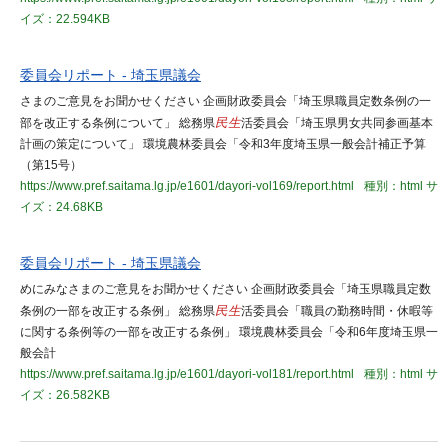
イズ：22.594KB
委員会リポート - 埼玉県議会
さまのご意見をお聞かせください 企画財政委員会「埼玉県職員定数条例の一
部を改正する条例について」 総務県
民生
活委員会「埼玉県男女共同参画基本
計画の策定について」 環境農林委員会「令和3年度埼玉県一般会計補正予算
（第15号）
https://www.pref.saitama.lg.jp/e1601/dayori-vol169/report.html
種別：html
サ
イズ：24.68KB
委員会リポート - 埼玉県議会
めにみなさまのご意見をお聞かせください 企画財政委員会「埼玉県職員定数
条例の一部を改正する条例」 総務県
民生
活委員会「職員の勤務時間・休暇等
に関する条例等の一部を改正する条例」 環境農林委員会「令和6年度埼玉県一
般会計
https://www.pref.saitama.lg.jp/e1601/dayori-vol181/report.html
種別：html
サ
イズ：26.582KB