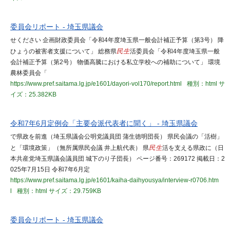
委員会リポート - 埼玉県議会
せください 企画財政委員会「令和4年度埼玉県一般会計補正予算（第3号） 降
ひょうの被害者支援について」 総務県
民生
活委員会「令和4年度埼玉県一般
会計補正予算（第2号） 物価高騰における私立学校への補助について」 環境
農林委員会「
https://www.pref.saitama.lg.jp/e1601/dayori-vol170/report.html
種別：html
サ
イズ：25.382KB
令和7年6月定例会「主要会派代表者に聞く」 - 埼玉県議会
で県政を前進（埼玉県議会公明党議員団 蒲生徳明団長） 県民会議の「活樹」
と「環境政策」（無所属県民会議 井上航代表） 県
民生
活を支える県政に（日
本共産党埼玉県議会議員団 城下のり子団長） ページ番号：269172 掲載日：2
025年7月15日 令和7年6月定
https://www.pref.saitama.lg.jp/e1601/kaiha-daihyousya/interview-r0706.htm
l
種別：html
サイズ：29.759KB
委員会リポート - 埼玉県議会