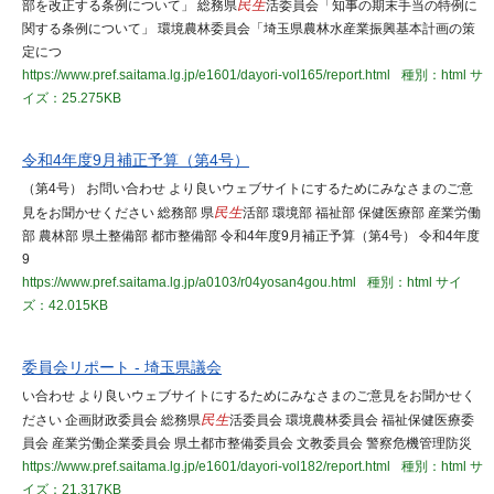
部を改正する条例について」 総務県
民生
活委員会「知事の期末手当の特例に
関する条例について」 環境農林委員会「埼玉県農林水産業振興基本計画の策
定につ
https://www.pref.saitama.lg.jp/e1601/dayori-vol165/report.html
種別：html
サ
イズ：25.275KB
令和4年度9月補正予算（第4号）
（第4号） お問い合わせ より良いウェブサイトにするためにみなさまのご意
見をお聞かせください 総務部 県
民生
活部 環境部 福祉部 保健医療部 産業労働
部 農林部 県土整備部 都市整備部 令和4年度9月補正予算（第4号） 令和4年度
9
https://www.pref.saitama.lg.jp/a0103/r04yosan4gou.html
種別：html
サイ
ズ：42.015KB
委員会リポート - 埼玉県議会
い合わせ より良いウェブサイトにするためにみなさまのご意見をお聞かせく
ださい 企画財政委員会 総務県
民生
活委員会 環境農林委員会 福祉保健医療委
員会 産業労働企業委員会 県土都市整備委員会 文教委員会 警察危機管理防災
https://www.pref.saitama.lg.jp/e1601/dayori-vol182/report.html
種別：html
サ
イズ：21.317KB