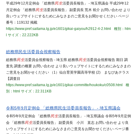
平成29年12月定例会 「総務県
民生
活委員長報告」 - 埼玉県議会 平成29年12
月定例会 「総務県
民生
活委員長報告」 副委員長 荒木 裕介 お問い合わせ より
良いウェブサイトにするためにみなさまのご意見をお聞かせください ページ
番号：119132 掲載
https://www.pref.saitama.lg.jp/e1601/gikai-gaiyou/h2912-4-2.html
種別：htm
l
サイズ：22.222KB
総務県民生活委員会視察報告
総務県
民生
活委員会視察報告 - 埼玉県 総務県
民生
活委員会視察報告 期日 調
査先 調査の概要 お問い合わせ より良いウェブサイトにするためにみなさまの
ご意見をお聞かせください （1）仙台育英学園高等学校 (2) まなびあテラス
【調査目
https://www.pref.saitama.lg.jp/e1601/gikai-committe/houkoku/c0508.html
種
別：html
サイズ：22.311KB
令和5年9月定例会 「総務県民生活委員長報告」 - 埼玉県議会
令和5年9月定例会 「総務県
民生
活委員長報告」 - 埼玉県議会 令和5年9月定例
会 「総務県
民生
活委員長報告」 副委員長 小川 直志 お問い合わせ より良
いウェブサイトにするためにみなさまのご意見をお聞かせください ページ番