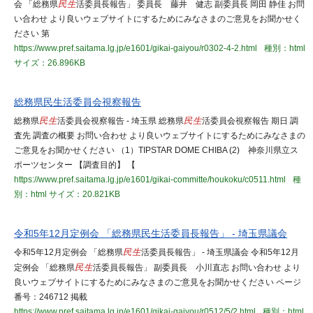
会 「総務県
民生
活委員長報告」 委員長 藤井 健志 副委員長 岡田 静佳 お問
い合わせ より良いウェブサイトにするためにみなさまのご意見をお聞かせく
ださい 第
https://www.pref.saitama.lg.jp/e1601/gikai-gaiyou/r0302-4-2.html
種別：html
サイズ：26.896KB
総務県民生活委員会視察報告
総務県
民生
活委員会視察報告 - 埼玉県 総務県
民生
活委員会視察報告 期日 調
査先 調査の概要 お問い合わせ より良いウェブサイトにするためにみなさまの
ご意見をお聞かせください （1）TIPSTAR DOME CHIBA (2) 神奈川県立ス
ポーツセンター 【調査目的】 【
https://www.pref.saitama.lg.jp/e1601/gikai-committe/houkoku/c0511.html
種
別：html
サイズ：20.821KB
令和5年12月定例会 「総務県民生活委員長報告」 - 埼玉県議会
令和5年12月定例会 「総務県
民生
活委員長報告」 - 埼玉県議会 令和5年12月
定例会 「総務県
民生
活委員長報告」 副委員長 小川直志 お問い合わせ より
良いウェブサイトにするためにみなさまのご意見をお聞かせください ページ
番号：246712 掲載
https://www.pref.saitama.lg.jp/e1601/gikai-gaiyou/r0512/5/2.html
種別：html