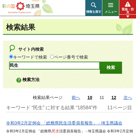
彩の国 埼玉県
緊急・防
情報を探す
メニュー
災
検索結果
サイト内検索
キーワードで検索
ページ番号で検索
検索方法
検索結果ページ
前へ
10
11
12
次へ
キーワード “民生” に対する結果 “18584”件
11ページ目
令和3年2月定例会 「総務県民生活委員長報告」 - 埼玉県議会
令和3年2月定例会 「総務県
民生
活委員長報告」 - 埼玉県議会 令和3年2月定例