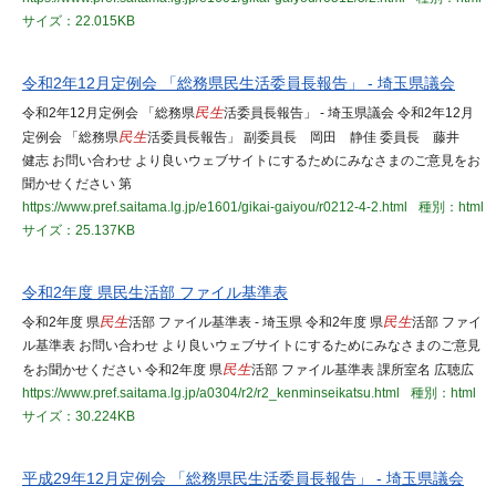
サイズ：22.015KB
令和2年12月定例会 「総務県民生活委員長報告」 - 埼玉県議会
令和2年12月定例会 「総務県
民生
活委員長報告」 - 埼玉県議会 令和2年12月
定例会 「総務県
民生
活委員長報告」 副委員長 岡田 静佳 委員長 藤井
健志 お問い合わせ より良いウェブサイトにするためにみなさまのご意見をお
聞かせください 第
https://www.pref.saitama.lg.jp/e1601/gikai-gaiyou/r0212-4-2.html
種別：html
サイズ：25.137KB
令和2年度 県民生活部 ファイル基準表
令和2年度 県
民生
活部 ファイル基準表 - 埼玉県 令和2年度 県
民生
活部 ファイ
ル基準表 お問い合わせ より良いウェブサイトにするためにみなさまのご意見
をお聞かせください 令和2年度 県
民生
活部 ファイル基準表 課所室名 広聴広
https://www.pref.saitama.lg.jp/a0304/r2/r2_kenminseikatsu.html
種別：html
サイズ：30.224KB
平成29年12月定例会 「総務県民生活委員長報告」 - 埼玉県議会