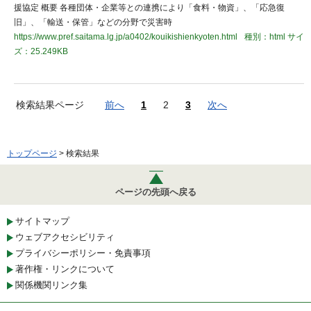
援協定 概要 各種団体・企業等との連携により「食料・物資」、「応急復
旧」、「輸送・保管」などの分野で災害時
https://www.pref.saitama.lg.jp/a0402/kouikishienkyoten.html
種別：html
サイ
ズ：25.249KB
検索結果ページ
前へ
1
2
3
次へ
トップページ
> 検索結果
ページの先頭へ戻る
サイトマップ
ウェブアクセシビリティ
プライバシーポリシー・免責事項
著作権・リンクについて
関係機関リンク集