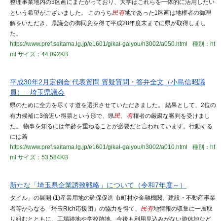
整理事業地内の3区画にまたがっており、大学はこれらを一体的に活用したい
という希望がございました。 このうち
民有
地であった1区画は地権者の御理
解をいただき、県議会の御同意を得て平成28年度末までに県が取得しまし
た。
https://www.pref.saitama.lg.jp/e1601/gikai-gaiyou/h3002/a050.html
種別：ht
ml
サイズ：44.092KB
平成30年2月定例会 代表質問 質疑質問・答弁全文（小島信昭議
員） - 埼玉県議会
県のために全力を尽くす道を選択させていただきました。 結果として、2位の
有力候補に3倍近い得票という形で、県
民、有
権者の厳粛な審判を受けまし
た。 物事を知るには年齢を重ねることが必要だと言われています。行動する
には若
https://www.pref.saitama.lg.jp/e1601/gikai-gaiyou/h3002/a010.html
種別：ht
ml
サイズ：53.584KB
新たな「埼玉県企業誘致戦略」について（令和7年度～）
タイル」の展開 (1)産業用地の確保促進 市町村や金融機関、建設・不動産事業
者等からなる「埼玉Rich応援団」の協力を得て、
民有
地情報の収集に一層取
り組むとともに、工場跡地や学校跡地、今後も利用見込みがない遊休地など