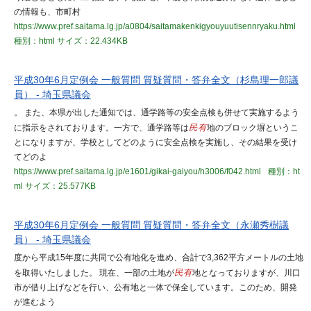
の情報も、市町村
https://www.pref.saitama.lg.jp/a0804/saitamakenkigyouyuutisennryaku.html
種別：html
サイズ：22.434KB
平成30年6月定例会 一般質問 質疑質問・答弁全文（杉島理一郎議
員） - 埼玉県議会
。 また、本県が出した通知では、通学路等の安全点検も併せて実施するよう
に指示をされております。一方で、通学路等は
民有
地のブロック塀というこ
とになりますが、学校としてどのように安全点検を実施し、その結果を受け
てどのよ
https://www.pref.saitama.lg.jp/e1601/gikai-gaiyou/h3006/f042.html
種別：ht
ml
サイズ：25.577KB
平成30年6月定例会 一般質問 質疑質問・答弁全文（永瀬秀樹議
員） - 埼玉県議会
度から平成15年度に共同で公有地化を進め、合計で3,362平方メートルの土地
を取得いたしました。 現在、一部の土地が
民有
地となっておりますが、川口
市が借り上げなどを行い、公有地と一体で保全しています。このため、開発
が進むよう