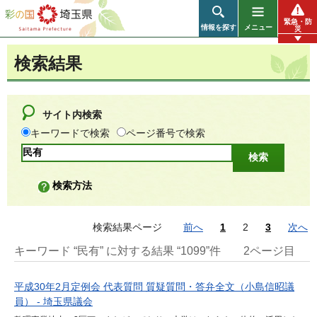
彩の国 埼玉県
緊急・防
情報を探す
メニュー
災
検索結果
サイト内検索
キーワードで検索
ページ番号で検索
検索方法
検索結果ページ
前へ
1
2
3
次へ
キーワード “民有” に対する結果 “1099”件
2ページ目
平成30年2月定例会 代表質問 質疑質問・答弁全文（小島信昭議
員） - 埼玉県議会