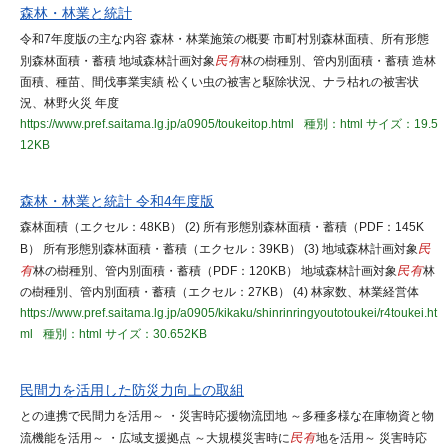
森林・林業と統計
令和7年度版の主な内容 森林・林業施策の概要 市町村別森林面積、所有形態
別森林面積・蓄積 地域森林計画対象
民有
林の樹種別、管内別面積・蓄積 造林
面積、種苗、間伐事業実績 松くい虫の被害と駆除状況、ナラ枯れの被害状
況、林野火災 年度
https://www.pref.saitama.lg.jp/a0905/toukeitop.html
種別：html
サイズ：19.5
12KB
森林・林業と統計 令和4年度版
森林面積（エクセル：48KB） (2) 所有形態別森林面積・蓄積（PDF：145K
B） 所有形態別森林面積・蓄積（エクセル：39KB） (3) 地域森林計画対象
民
有
林の樹種別、管内別面積・蓄積（PDF：120KB） 地域森林計画対象
民有
林
の樹種別、管内別面積・蓄積（エクセル：27KB） (4) 林家数、林業経営体
https://www.pref.saitama.lg.jp/a0905/kikaku/shinrinringyoutotoukei/r4toukei.ht
ml
種別：html
サイズ：30.652KB
民間力を活用した防災力向上の取組
との連携で民間力を活用～ ・災害時応援物流団地 ～多種多様な在庫物資と物
流機能を活用～ ・広域支援拠点 ～大規模災害時に
民有
地を活用～ 災害時応