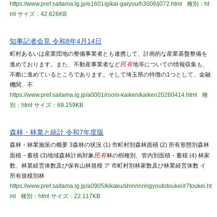
https://www.pref.saitama.lg.jp/e1601/gikai-gaiyou/h3006/j072.html
種別：ht
ml
サイズ：42.626KB
知事記者会見 令和8年4月14日
町村あるいは産業団地の整備事業者とも連携して、計画的な産業基盤整備を
進めております。また、不動産事業者など
民有
地等についての情報収集も、
不断に進めているところであります。そして埼玉県の特徴の1つとして、金融
機関、不
https://www.pref.saitama.lg.jp/a0001/room-kaiken/kaiken20260414.html
種
別：html
サイズ：69.159KB
森林・林業と統計 令和7年度版
森林・林業施策の概要 3森林の状況 (1) 市町村別森林面積 (2) 所有形態別森林
面積・蓄積 (3)地域森林計画対象
民有
林の樹種別、管内別面積・蓄積 (4) 林家
数、林業経営体数及び保有山林規模 ア 市町村別林家数及び林業経営体数 イ
所有規模別林
https://www.pref.saitama.lg.jp/a0905/kikaku/shinrinringyoutotoukei/r7toukei.ht
ml
種別：html
サイズ：22.117KB