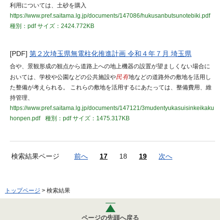
利用については、土砂を購入
https://www.pref.saitama.lg.jp/documents/147086/hukusanbutsunotebiki.pdf
種別：pdf
サイズ：2424.772KB
[PDF]
第２次埼玉県無電柱化推進計画 令和４年７月 埼玉県
合や、景観形成の観点から道路上への地上機器の設置が望ましくない場合に
おいては、学校や公園などの公共施設や
民有
地などの道路外の敷地を活用し
た整備が考えられる。 これらの敷地を活用するにあたっては、整備費用、維
持管理、
https://www.pref.saitama.lg.jp/documents/147121/3mudentyukasuisinkeikaku
honpen.pdf
種別：pdf
サイズ：1475.317KB
検索結果ページ
前へ
17
18
19
次へ
トップページ
> 検索結果
ページの先頭へ戻る