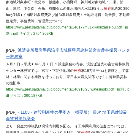
象地域対象市町：秩父市、飯能市、小鹿野町、神川町対象地域：二瀬、浦
山、滝沢、下久保、合角、有間ダムの集水域内の水源林(うち
民有
地約20,390
haが対象) イ補助対象経費及び補助率対象経費：土地取得費、測量費、不動産
鑑定費、事務費等（管理費について
https://www.pref.saitama.lg.jp/documents/146177/h31kikakuzaiseibu.pdf
種
別：pdf
サイズ：2754.309KB
[PDF]
派遣先所属岩手県沿岸広域振興局農林部宮古農林振興センタ
ー林務室
４月１日～平成31年３月31日 １派遣業務の内容、現況派遣先の宮古農林振興
センター林務室では、宮古・下閉伊地域の
民有
林16万５千haを管轄として森
林・林業に関する業務を行っており、東日本大震災関係では主に海岸防災林
の復旧事
https://www.pref.saitama.lg.jp/documents/146910/23iwatesugiki.pdf
種別：p
df
サイズ：390.187KB
[PDF]
- 1103 - 建設副産物の手引き（概要版） 目次 埼玉県建設副
産物対策協議会
より、発生の抑制及び現場内利用を図る。 イ工事間利用の促進については、
建設発生土情報交換システムやＵＣＲ利用、官
民有
効利用の試行マッチング