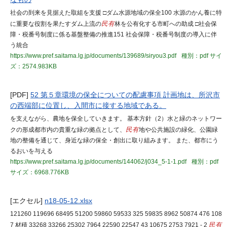
社会の到来を見据えた取組を支援 □ダム水源地域の保全100 水源のかん養に特
に重要な役割を果たすダム上流の
民有
林を公有化する市町への助成 □社会保
障・税番号制度に係る基盤整備の推進151 社会保障・税番号制度の導入に伴
う統合
https://www.pref.saitama.lg.jp/documents/139689/siryou3.pdf
種別：pdf
サイ
ズ：2574.983KB
[PDF]
52 第５章環境の保全についての配慮事項 計画地は、所沢市
の西端部に位置し、入間市に接する地域である。
を支えながら、農地を保全していきます。 基本方針（2）水と緑のネットワー
クの形成都市内の貴重な緑の拠点として、
民有
地や公共施設の緑化、公園緑
地の整備を通じて、身近な緑の保全・創出に取り組みます。 また、都市にう
るおいを与える
https://www.pref.saitama.lg.jp/documents/144062/j034_5-1-1.pdf
種別：pdf
サイズ：6968.776KB
[エクセル]
n18-05-12.xlsx
121260 119696 68495 51200 59860 59533 325 59835 8962 50874 476 108
7 材積 33268 33266 25302 7964 22590 22547 43 10675 2753 7921 - 2
民有