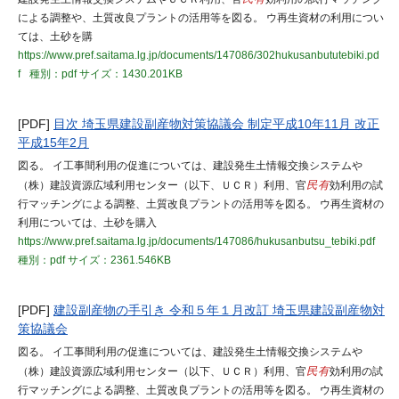
による調整や、土質改良プラントの活用等を図る。 ウ再生資材の利用につい
ては、土砂を購
https://www.pref.saitama.lg.jp/documents/147086/302hukusanbututebiki.pd
f
種別：pdf
サイズ：1430.201KB
[PDF]
目次 埼玉県建設副産物対策協議会 制定平成10年11月 改正
平成15年2月
図る。 イ工事間利用の促進については、建設発生土情報交換システムや
（株）建設資源広域利用センター（以下、ＵＣＲ）利用、官
民有
効利用の試
行マッチングによる調整、土質改良プラントの活用等を図る。 ウ再生資材の
利用については、土砂を購入
https://www.pref.saitama.lg.jp/documents/147086/hukusanbutsu_tebiki.pdf
種別：pdf
サイズ：2361.546KB
[PDF]
建設副産物の手引き 令和５年１月改訂 埼玉県建設副産物対
策協議会
図る。 イ工事間利用の促進については、建設発生土情報交換システムや
（株）建設資源広域利用センター（以下、ＵＣＲ）利用、官
民有
効利用の試
行マッチングによる調整、土質改良プラントの活用等を図る。 ウ再生資材の