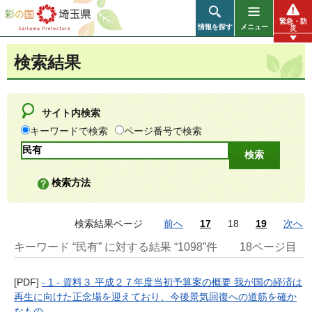
彩の国 埼玉県
緊急・防
情報を探す
メニュー
災
検索結果
サイト内検索
キーワードで検索
ページ番号で検索
検索方法
検索結果ページ
前へ
17
18
19
次へ
キーワード “民有” に対する結果 “1098”件
18ページ目
[PDF]
- 1 - 資料３ 平成２７年度当初予算案の概要 我が国の経済は
再生に向けた正念場を迎えており、今後景気回復への道筋を確か
なもの