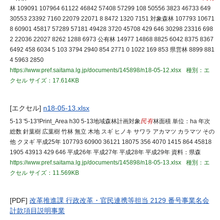
林 109091 107964 61122 46842 57408 57299 108 50556 3823 46733 649
30553 23392 7160 22079 22071 8 8472 1320 7151 対象森林 107793 10671
8 60901 45817 57289 57181 49428 3720 45708 429 646 30298 23316 698
2 22036 22027 8262 1288 6973 公有林 14977 14868 8825 6042 8375 8367
6492 458 6034 5 103 3794 2940 854 2771 0 1022 169 853 県営林 8899 881
4 5963 2850
https://www.pref.saitama.lg.jp/documents/145898/n18-05-12.xlsx
種別：エ
クセル
サイズ：17.614KB
[エクセル]
n18-05-13.xlsx
5-13 '5-13'!Print_Area h30 5-13地域森林計画対象
民有
林面積 単位：ha 年次
総数 針葉樹 広葉樹 竹林 無立 木地 スギ ヒノキ サワラ アカマツ カラマツ その
他 クヌギ 平成25年 107793 60900 36121 18075 356 4070 1415 864 45818
1905 43913 429 646 平成26年 平成27年 平成28年 平成29年 資料：県森
https://www.pref.saitama.lg.jp/documents/145898/n18-05-13.xlsx
種別：エ
クセル
サイズ：11.569KB
[PDF]
改革推進課 行政改革・官民連携等担当 2129 番号事業名会
計款項目説明事業