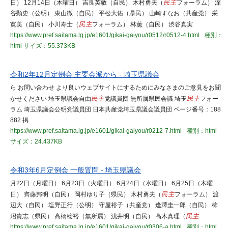
日） 12月14日（木曜日） 吉良英敏（自民） 木村勇夫（
民主
フォーラム） 深
谷顕史（公明） 東山徹（自民） 平松大佑（県民） 山崎すなお（共産党） 栄
寛美（自民） 小川寿士（
民主
フォーラム） 林薫（自民） 渋谷真実
https://www.pref.saitama.lg.jp/e1601/gikai-gaiyou/r0512/r0512-4.html
種別：
html
サイズ：55.373KB
令和2年12月定例会 主要会派から - 埼玉県議会
ら お問い合わせ より良いウェブサイトにするためにみなさまのご意見をお聞
かせください 埼玉県議会自由
民主
党議員団 無所属県民会議 埼玉
民主
フォー
ラム 埼玉県議会公明党議員団 日本共産党埼玉県議会議員団 ページ番号：188
882 掲
https://www.pref.saitama.lg.jp/e1601/gikai-gaiyou/r0212-7.html
種別：html
サイズ：24.437KB
令和3年6月定例会 一般質問 - 埼玉県議会
月22日（月曜日） 6月23日（火曜日） 6月24日（水曜日） 6月25日（木曜
日） 齊藤邦明（自民） 岡村ゆり子（県民） 木村勇夫（
民主
フォーラム） 渡
辺大（自民） 塩野正行（公明） 守屋裕子（共産党） 逢澤圭一郎（自民） 柿
沼貴志（県民） 高橋稔裕（無所属） 浅井明（自民） 高木真理（
民主
https://www.pref.saitama.lg.jp/e1601/gikai-gaiyou/r0306-a.html
種別：html