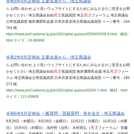
令和5年9月定例会 主要会派から - 埼玉県議会
ら お問い合わせ より良いウェブサイトにするためにみなさまのご意見をお聞
かせください 埼玉県議会自由
民主
党議員団 埼玉
民主
フォーラム 埼玉県議会
公明党議員団 無所属県民会議 日本共産党埼玉県議会議員団 ページ番号：244
764 掲
https://www.pref.saitama.lg.jp/e1601/gikai-gaiyou/r0509/r0509-8.html
種別：
html
サイズ：24.866KB
令和2年9月定例会 主要会派から - 埼玉県議会
ら お問い合わせ より良いウェブサイトにするためにみなさまのご意見をお聞
かせください 埼玉県議会自由
民主
党議員団 無所属県民会議 埼玉
民主
フォー
ラム 埼玉県議会公明党議員団 日本共産党埼玉県議会議員団 ページ番号：185
273 掲
https://www.pref.saitama.lg.jp/e1601/gikai-gaiyou/r0209-7.html
種別：html
サイズ：115.408KB
令和5年9月定例会 一般質問・質疑質問・答弁全文 - 埼玉県議会
9月28日（木曜日） 9月29日（金曜日） 10月2日（月曜日） 10月3日（火曜
日） 10月4日（水曜日） 浅井明（自民） 水村篤弘（
民主
フォーラム） 安藤