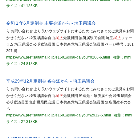
サイズ：41.185KB
令和２年6月定例会 主要会派から - 埼玉県議会
ら お問い合わせ より良いウェブサイトにするためにみなさまのご意見をお聞
かせください 埼玉県議会自由
民主
党議員団 無所属県民会議 埼玉
民主
フォー
ラム 埼玉県議会公明党議員団 日本共産党埼玉県議会議員団 ページ番号：181
297 掲
https://www.pref.saitama.lg.jp/e1601/gikai-gaiyou/r0206-6.html
種別：html
サイズ：24.818KB
平成29年12月定例会 各会派から - 埼玉県議会
ら お問い合わせ より良いウェブサイトにするためにみなさまのご意見をお聞
かせください 埼玉県議会自由
民主
党議員団 民進党・無所属の会 埼玉県議会
公明党議員団 無所属県民会議 日本共産党埼玉県議会議員団 無所属改革の会
ペ
https://www.pref.saitama.lg.jp/e1601/gikai-gaiyou/h2912-6.html
種別：html
サイズ：27.313KB