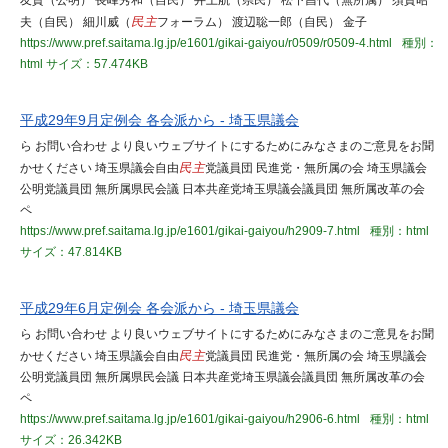
友貴（公明） 長峰秀和（自民） 井上航（県民） 松下昌代（無所属） 須賀昭
夫（自民） 細川威（
民主
フォーラム） 渡辺聡一郎（自民） 金子
https://www.pref.saitama.lg.jp/e1601/gikai-gaiyou/r0509/r0509-4.html
種別：
html
サイズ：57.474KB
平成29年9月定例会 各会派から - 埼玉県議会
ら お問い合わせ より良いウェブサイトにするためにみなさまのご意見をお聞
かせください 埼玉県議会自由
民主
党議員団 民進党・無所属の会 埼玉県議会
公明党議員団 無所属県民会議 日本共産党埼玉県議会議員団 無所属改革の会
ペ
https://www.pref.saitama.lg.jp/e1601/gikai-gaiyou/h2909-7.html
種別：html
サイズ：47.814KB
平成29年6月定例会 各会派から - 埼玉県議会
ら お問い合わせ より良いウェブサイトにするためにみなさまのご意見をお聞
かせください 埼玉県議会自由
民主
党議員団 民進党・無所属の会 埼玉県議会
公明党議員団 無所属県民会議 日本共産党埼玉県議会議員団 無所属改革の会
ペ
https://www.pref.saitama.lg.jp/e1601/gikai-gaiyou/h2906-6.html
種別：html
サイズ：26.342KB