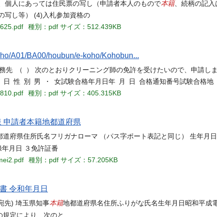
本籍
、個人にあっては住民票の写し（申請者本人のもので
、続柄の記入
写し等） (4)入札参加資格の
0625.pdf
種別：pdf
サイズ：512.439KB
/A01/BA00/houbun/e-koho/Kohobun...
） 勤務先 （ ） 次のとおりクリーニング師の免許を受けたいので、申請し
 年 月 日 性 別 男 ・ 女試験合格年月日年 月 日 合格通知番号試験合格
0810.pdf
種別：pdf
サイズ：405.315KB
様 申請者本籍地都道府県
都道府県住所氏名フリガナローマ （パス字ポート表記と同じ） 生年月
録年月日 ３免許証番
mei2.pdf
種別：pdf
サイズ：57.205KB
請書 令和年月日
本籍
宛先) 埼玉県知事
地都道府県名住所ふりがな氏名生年月日昭和平成
の規定により、次のと