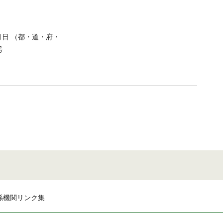
月日 （都・道・府・
号
係機関リンク集