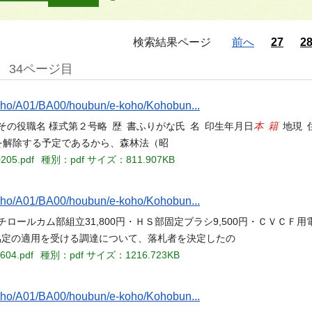
検索結果ページ
前へ
27
2
34ページ目
/A01/BA00/houbun/e-koho/Kohobun...
本 籍
その役職名 様式第２号略 歴 書ふりがな氏 名 印生年月日
地現 
定を解除する予定であるから、森林法（昭
0205.pdf
種別：pdf
サイズ：811.907KB
/A01/BA00/houbun/e-koho/Kohobun...
チロールカム部組立31,800円・ＨＳ部固定ブラシ9,500円・ＣＶＣＦ用電池
する協定の適用を受ける調達について、落札者を決定したの
0604.pdf
種別：pdf
サイズ：1216.723KB
/A01/BA00/houbun/e-koho/Kohobun...