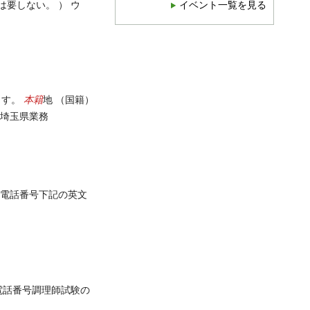
は要しない。 ） ウ
イベント一覧を見る
本籍
ます。
地 （国籍）
地 埼玉県業務
日電話番号下記の英文
電話番号調理師試験の