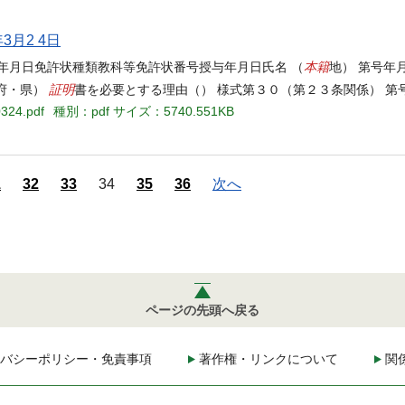
年3月2 4日
本籍
年月日免許状種類教科等免許状番号授与年月日氏名 （
地） 第号年
証明
・府・県）
書を必要とする理由（） 様式第３０（第２３条関係） 第
0324.pdf
種別：pdf
サイズ：5740.551KB
1
32
33
34
35
36
次へ
ページの先頭へ戻る
バシーポリシー・免責事項
著作権・リンクについて
関