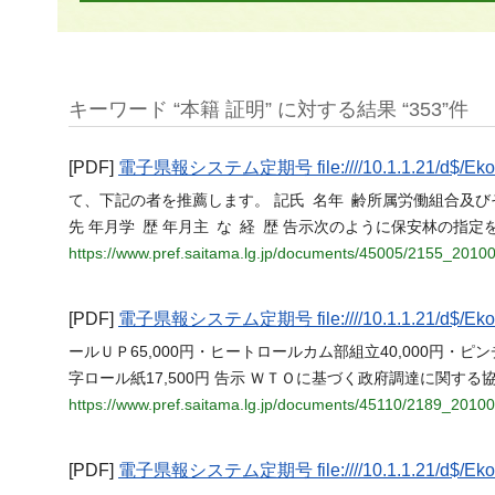
キーワード “本籍 証明” に対する結果 “353”件
[PDF]
電子県報システム定期号 file:////10.1.1.21/d$/Ekoho
て、下記の者を推薦します。 記氏 名年 齢所属労働組合及び
先 年月学 歴 年月主 な 経 歴 告示次のように保安林の指
https://www.pref.saitama.lg.jp/documents/45005/2155_2010
[PDF]
電子県報システム定期号 file:////10.1.1.21/d$/Ekoho
ールＵＰ65,000円・ヒートロールカム部組立40,000円・ピン
字ロール紙17,500円 告示 ＷＴＯに基づく政府調達に関
https://www.pref.saitama.lg.jp/documents/45110/2189_2010
[PDF]
電子県報システム定期号 file:////10.1.1.21/d$/Ekoho