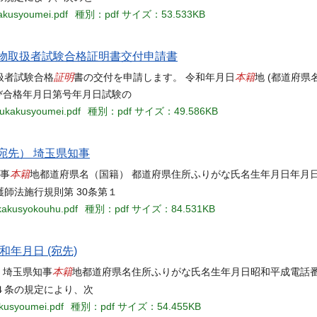
kakusyoumei.pdf
種別：pdf
サイズ：53.533KB
毒物劇物取扱者試験合格証明書交付申請書
証明
本籍
扱者試験合格
書の交付を申請します。 令和年月日
地 (都道府県
び合格年月日第号年月日試験の
oukakusyoumei.pdf
種別：pdf
サイズ：49.586KB
宛先） 埼玉県知事
本籍
知事
地都道府県名（国籍） 都道府県住所ふりがな氏名生年月日年月日
師法施行規則第 30条第１
ukakusyokouhu.pdf
種別：pdf
サイズ：84.531KB
和年月日 (宛先)
本籍
) 埼玉県知事
地都道府県名住所ふりがな氏名生年月日昭和平成電話
４条の規定により、次
akusyoumei.pdf
種別：pdf
サイズ：54.455KB