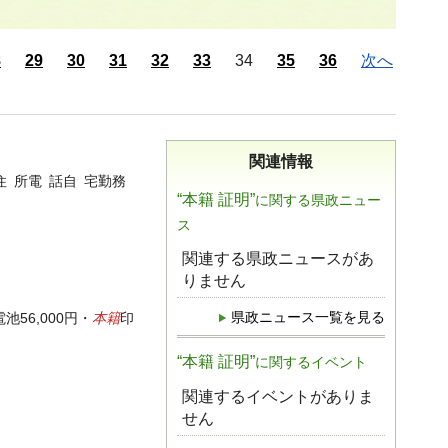
8
29
30
31
32
33
34
35
36
次へ
関連情報
住 所電 話自 宅勤務
“本籍 証明”
に関する県政ニュー
ス
関連する県政ニュースがあ
りません
本籍
県政ニュース一覧を見る
56,000円・
印
“本籍 証明”
に関するイベント
関連するイベントがありま
せん