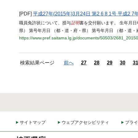
[PDF]
平成27年(2015年)3月24日 第2 6 8 1号 平成2 7
証明
職員免許状について、授与
書を交付願います。 生年月日
県） 第号年月日 （都・道・府・県） 第号年月日 （都・道
https://www.pref.saitama.lg.jp/documents/50503/2681_2015
検索結果ページ
前へ
27
28
29
30
3
サイトマップ
ウェブアクセシビリティ
プライ