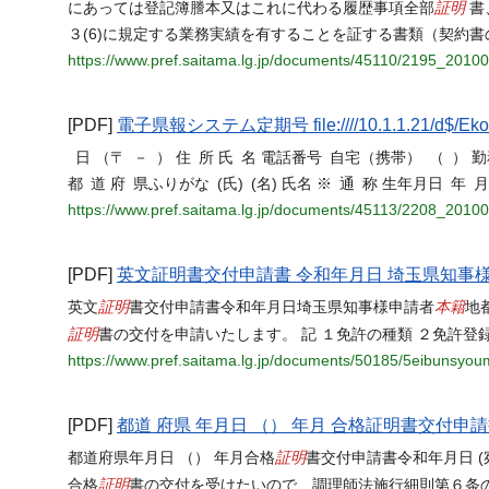
証明
にあっては登記簿謄本又はこれに代わる履歴事項全部
書
３(6)に規定する業務実績を有することを証する書類（契約書の
https://www.pref.saitama.lg.jp/documents/45110/2195_2010
[PDF]
電子県報システム定期号 file:////10.1.1.21/d$/Ekoho
日 （〒 － ） 住 所 氏 名 電話番号 自宅（携帯） （ 
都 道 府 県ふりがな (氏) (名) 氏名 ※ 通 称 生年月日
https://www.pref.saitama.lg.jp/documents/45113/2208_2010
[PDF]
英文証明書交付申請書 令和年月日 埼玉県知事
証明
本籍
英文
書交付申請書令和年月日埼玉県知事様申請者
地
証明
書の交付を申請いたします。 記 １免許の種類 ２免許登
https://www.pref.saitama.lg.jp/documents/50185/5eibunsyou
[PDF]
都道 府県 年月日 （） 年月 合格証明書交付申
証明
都道府県年月日 （） 年月合格
書交付申請書令和年月日 (
証明
合格
書の交付を受けたいので、調理師法施行細則第６条