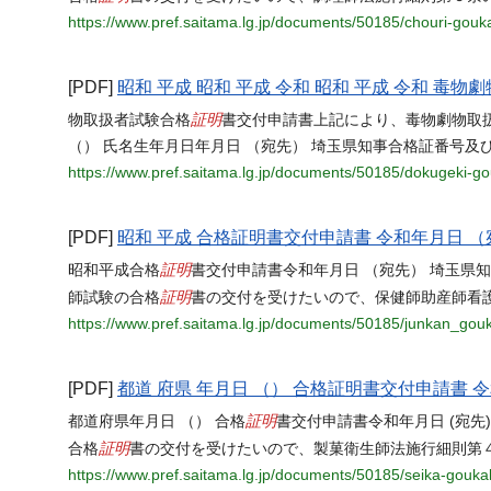
https://www.pref.saitama.lg.jp/documents/50185/chouri-gou
[PDF]
昭和 平成 昭和 平成 令和 昭和 平成 令和 
証明
物取扱者試験合格
書交付申請書上記により、毒物劇物取
（） 氏名生年月日年月日 （宛先） 埼玉県知事合格証番号及
https://www.pref.saitama.lg.jp/documents/50185/dokugeki-g
[PDF]
昭和 平成 合格証明書交付申請書 令和年月日 （
証明
昭和平成合格
書交付申請書令和年月日 （宛先） 埼玉県
証明
師試験の合格
書の交付を受けたいので、保健師助産師看護
https://www.pref.saitama.lg.jp/documents/50185/junkan_go
[PDF]
都道 府県 年月日 （） 合格証明書交付申請書 令
証明
都道府県年月日 （） 合格
書交付申請書令和年月日 (宛先
証明
合格
書の交付を受けたいので、製菓衛生師法施行細則第
https://www.pref.saitama.lg.jp/documents/50185/seika-gouk