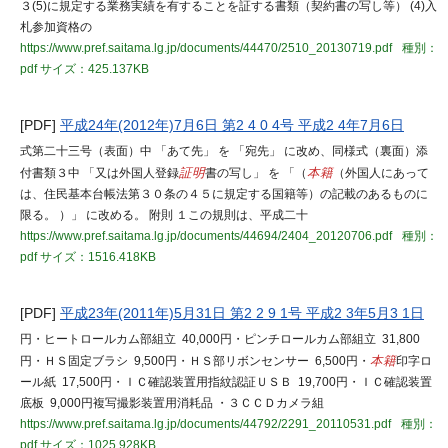
３(5)に規定する業務実績を有することを証する書類（契約書の写し等） (4)入
札参加資格の
https://www.pref.saitama.lg.jp/documents/44470/2510_20130719.pdf
種別：
pdf
サイズ：425.137KB
[PDF]
平成24年(2012年)7月6日 第2 4 0 4号 平成2 4年7月6日
式第二十三号（表面）中 「あて先」 を 「宛先」 に改め、同様式（裏面）添
付書類３中 「又は外国人登録
証明
書の写し」 を 「（
本籍
（外国人にあって
は、住民基本台帳法第３０条の４５に規定する国籍等）の記載のあるものに
限る。 ）」 に改める。 附則 １この規則は、平成二十
https://www.pref.saitama.lg.jp/documents/44694/2404_20120706.pdf
種別：
pdf
サイズ：1516.418KB
[PDF]
平成23年(2011年)5月31日 第2 2 9 1号 平成2 3年5月3 1日
円・ヒートロールカム部組立 40,000円・ピンチロールカム部組立 31,800
円・ＨＳ固定ブラシ 9,500円・ＨＳ部リボンセンサー 6,500円・
本籍
印字ロ
ール紙 17,500円・ＩＣ確認装置用指紋認証ＵＳＢ 19,700円・ＩＣ確認装置
底板 9,000円複写撮影装置用消耗品 ・３ＣＣＤカメラ組
https://www.pref.saitama.lg.jp/documents/44792/2291_20110531.pdf
種別：
pdf
サイズ：1025.928KB