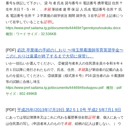
番号を併記して下さい。 貸 与 者 氏名 貸与番号※ 電話番号 携帯電話 住所 〒
生年 月日 T・S・H ．．
本籍
筆頭者 連 帯 保 証 人 氏名 電話番号 住所 〒 氏
名 電話番号 住所 〒 ２卒業後の就学状況 期間 就学先 ３在学
証明
上記者につ
いて在学していることを
証明
し
https://www.pref.saitama.lg.jp/documents/44469/r7gennkyouhoukoku.docx
種別：ワード
サイズ：32.536KB
[PDF]
必読 卒業後の手続のしおり 〜埼玉県看護師等育英奨学金〜
このしおりは返還が終了するまで大切に保管し、
いか一括払いか選んでください。 ②被貸与者本人の住民票全員※令和８年４
月１日以降に発行されたもので、氏名、住所、
本籍
及び筆頭者の記載のある
ものを提出してください。 ③就業届（様式第６号）P16 該当者のみ ※看護師
等の試験に合格し埼玉
https://www.pref.saitama.lg.jp/documents/44469/r8sotugyou.pdf
種別：pdf
サイズ：802.499KB
[PDF]
平成25年(2013年)7月19日 第2 5 1 0号 平成2 5年7月1 9日
にあっては登記簿謄本又はこれに代わる履歴事項全部
証明
書、個人にあって
は住民票の写し（申請者本人のもので
本籍
、続柄の記入は要しない。 ） ウ