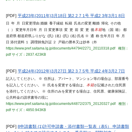
[PDF]
平成23年(2011年)3月18日 第2 2 7 1号 平成2 3年3月1 8日
日 年 月 日変更理由 婚姻 養子縁組 転籍 氏名の変更 離婚 帰化 その他
（ ） 変更年月日年 月 日 変更事項 変 更 前 変 更 後
本籍
地 （国 籍） 都
道府県 都道府県ふりがな (氏) (名) (氏) (名) 氏名 ※ 通 称 生年月日 年 月
日 添付資料 １ 調理師免許証 ２ 戸籍の謄本又は抄本（外
https://www.pref.saitama.lg.jp/documents/44794/2271_20110318.pdf
種別：
pdf
サイズ：2837.423KB
[PDF]
平成24年(2012年)3月27日 第2 3 7 5号 平成2 4年3月2 7日
記入してください。 ※ 住所は、アパート、マンション等の場合は、部屋番号
を記入してください。 ※ 氏名を変更する場合は、
本籍
が記載された住民票
を添付してください。 ※ 住所のみを変更する場合は、住民票、健康保険証、
公共料金の請求書等の現に
https://www.pref.saitama.lg.jp/documents/44872/2375_20120327.pdf
種別：
pdf
サイズ：4850.943KB
[PDF]
8申請書類 (1)許可申請書・添付書類一覧表（表5） 申請書類