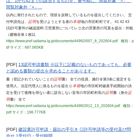
は、1から42までの該当するものを、番号順に、閲覧対象「○」、
閲覧対象外「×」...
以内に発行されたもので、現状を反映しているものを提出してください。 交
付申請先は、
証明
を受けようとする者の
本籍
地の市区町村です。 41 42 43
(3)許可要件の確認資料 ①営業所についてレ □ 次の営業所の写真を提出・外観
（建物全体１枚以
https://www.pref.saitama.lg.jp/documents/44992/007_8_202604.pdf
種別：p
df
サイズ：687.065KB
[PDF]
13認可申請書類 ※以下に記載のないものであっても、必要
と認める書類の提出を求めることがあります。
書（登記されていないことの
証明
書） 全ての役員、施行令第3条に規定する
使用人、法定代理人に係るものを提出 □
本籍
地の市区町村破産手続開始の決
定を受けて復権を得ない者に該当しない旨等の市区町村長の
証明
書（身分
証
明
書） 全て
https://www.pref.saitama.lg.jp/documents/44992/012_13_202604.pdf
種別：
pdf
サイズ：198.777KB
[PDF]
建設業許可申請・届出の手引き ◎許可申請等の受付及び問
合せ 1受付日・受付時間