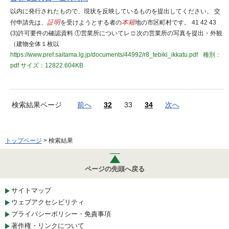
以内に発行されたもので、現状を反映しているものを提出してください。 交
付申請先は、
証明
を受けようとする者の
本籍
地の市区町村です。 41 42 43
(3)許可要件の確認資料 ①営業所についてレ □ 次の営業所の写真を提出・外観
（建物全体１枚以
https://www.pref.saitama.lg.jp/documents/44992/r8_tebiki_ikkatu.pdf
種別：
pdf
サイズ：12822.604KB
検索結果ページ
前へ
32
33
34
次へ
トップページ
> 検索結果
ページの先頭へ戻る
サイトマップ
ウェブアクセシビリティ
プライバシーポリシー・免責事項
著作権・リンクについて