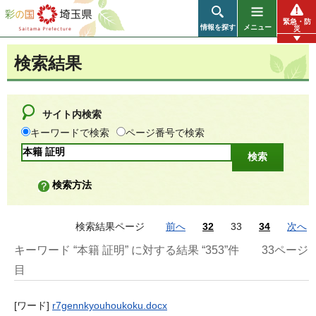
彩の国 埼玉県
緊急・防
情報を探す
メニュー
災
検索結果
サイト内検索
キーワードで検索
ページ番号で検索
検索方法
検索結果ページ
前へ
32
33
34
次へ
キーワード “本籍 証明” に対する結果 “353”件
33ページ
目
[ワード]
r7gennkyouhoukoku.docx