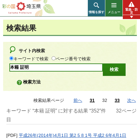
彩の国 埼玉県
緊急・防
情報を探す
メニュー
災
検索結果
サイト内検索
キーワードで検索
ページ番号で検索
検索方法
検索結果ページ
前へ
31
32
33
次へ
キーワード “本籍 証明” に対する結果 “352”件
32ページ
目
[PDF]
平成26年(2014年)4月1日 第2 5 8 1号 平成2 6年4月1日