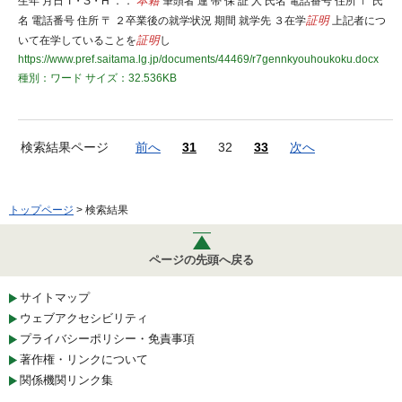
生年 月日 T・S・H ．．
本籍
筆頭者 連 帯 保 証 人 氏名 電話番号 住所 〒 氏
名 電話番号 住所 〒 ２卒業後の就学状況 期間 就学先 ３在学
証明
上記者につ
いて在学していることを
証明
し
https://www.pref.saitama.lg.jp/documents/44469/r7gennkyouhoukoku.docx
種別：ワード
サイズ：32.536KB
検索結果ページ
前へ
31
32
33
次へ
トップページ
> 検索結果
ページの先頭へ戻る
サイトマップ
ウェブアクセシビリティ
プライバシーポリシー・免責事項
著作権・リンクについて
関係機関リンク集