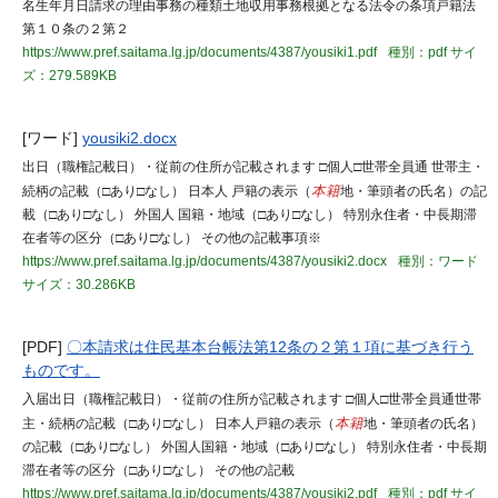
名生年月日請求の理由事務の種類土地収用事務根拠となる法令の条項戸籍法
第１０条の２第２
https://www.pref.saitama.lg.jp/documents/4387/yousiki1.pdf
種別：pdf
サイ
ズ：279.589KB
[ワード]
yousiki2.docx
出日（職権記載日）・従前の住所が記載されます □個人□世帯全員通 世帯主・
続柄の記載（□あり□なし） 日本人 戸籍の表示（
本籍
地・筆頭者の氏名）の記
載（□あり□なし） 外国人 国籍・地域（□あり□なし） 特別永住者・中長期滞
在者等の区分（□あり□なし） その他の記載事項※
https://www.pref.saitama.lg.jp/documents/4387/yousiki2.docx
種別：ワード
サイズ：30.286KB
[PDF]
〇本請求は住民基本台帳法第12条の２第１項に基づき行う
ものです。
入届出日（職権記載日）・従前の住所が記載されます □個人□世帯全員通世帯
主・続柄の記載（□あり□なし） 日本人戸籍の表示（
本籍
地・筆頭者の氏名）
の記載（□あり□なし） 外国人国籍・地域（□あり□なし） 特別永住者・中長期
滞在者等の区分（□あり□なし） その他の記載
https://www.pref.saitama.lg.jp/documents/4387/yousiki2.pdf
種別：pdf
サイ