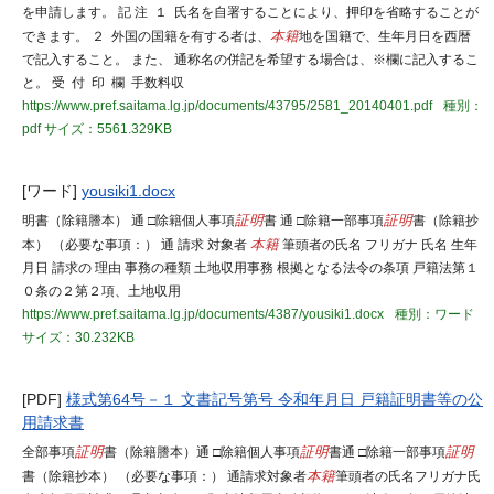
を申請します。 記 注 １ 氏名を自署することにより、押印を省略することが
できます。 ２ 外国の国籍を有する者は、
本籍
地を国籍で、生年月日を西暦
で記入すること。 また、 通称名の併記を希望する場合は、※欄に記入するこ
と。 受 付 印 欄 手数料収
https://www.pref.saitama.lg.jp/documents/43795/2581_20140401.pdf
種別：
pdf
サイズ：5561.329KB
[ワード]
yousiki1.docx
明書（除籍謄本） 通 □除籍個人事項
証明
書 通 □除籍一部事項
証明
書（除籍抄
本） （必要な事項：） 通 請求 対象者
本籍
筆頭者の氏名 フリガナ 氏名 生年
月日 請求の 理由 事務の種類 土地収用事務 根拠となる法令の条項 戸籍法第１
０条の２第２項、土地収用
https://www.pref.saitama.lg.jp/documents/4387/yousiki1.docx
種別：ワード
サイズ：30.232KB
[PDF]
様式第64号－１ 文書記号第号 令和年月日 戸籍証明書等の公
用請求書
全部事項
証明
書（除籍謄本）通 □除籍個人事項
証明
書通 □除籍一部事項
証明
書（除籍抄本） （必要な事項：） 通請求対象者
本籍
筆頭者の氏名フリガナ氏