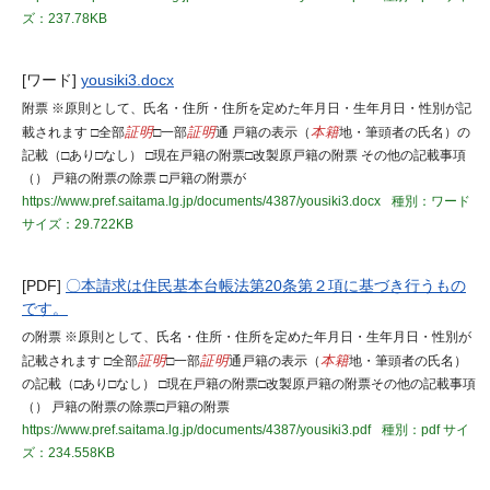
ズ：237.78KB
[ワード]
yousiki3.docx
附票 ※原則として、氏名・住所・住所を定めた年月日・生年月日・性別が記
載されます □全部
証明
□一部
証明
通 戸籍の表示（
本籍
地・筆頭者の氏名）の
記載（□あり□なし） □現在戸籍の附票□改製原戸籍の附票 その他の記載事項
（） 戸籍の附票の除票 □戸籍の附票が
https://www.pref.saitama.lg.jp/documents/4387/yousiki3.docx
種別：ワード
サイズ：29.722KB
[PDF]
〇本請求は住民基本台帳法第20条第２項に基づき行うもの
です。
の附票 ※原則として、氏名・住所・住所を定めた年月日・生年月日・性別が
記載されます □全部
証明
□一部
証明
通戸籍の表示（
本籍
地・筆頭者の氏名）
の記載（□あり□なし） □現在戸籍の附票□改製原戸籍の附票その他の記載事項
（） 戸籍の附票の除票□戸籍の附票
https://www.pref.saitama.lg.jp/documents/4387/yousiki3.pdf
種別：pdf
サイ
ズ：234.558KB