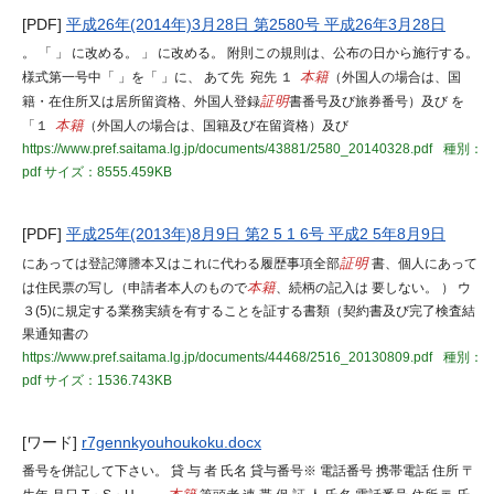
[PDF]
平成26年(2014年)3月28日 第2580号 平成26年3月28日
。 「 」 に改める。 」 に改める。 附則この規則は、公布の日から施行する。
様式第一号中「 」を「 」に、 あて先 宛先 １
本籍
（外国人の場合は、国
籍・在住所又は居所留資格、外国人登録
証明
書番号及び旅券番号）及び を
「１
本籍
（外国人の場合は、国籍及び在留資格）及び
https://www.pref.saitama.lg.jp/documents/43881/2580_20140328.pdf
種別：
pdf
サイズ：8555.459KB
[PDF]
平成25年(2013年)8月9日 第2 5 1 6号 平成2 5年8月9日
にあっては登記簿謄本又はこれに代わる履歴事項全部
証明
書、個人にあって
は住民票の写し（申請者本人のもので
本籍
、続柄の記入は 要しない。 ） ウ
３(5)に規定する業務実績を有することを証する書類（契約書及び完了検査結
果通知書の
https://www.pref.saitama.lg.jp/documents/44468/2516_20130809.pdf
種別：
pdf
サイズ：1536.743KB
[ワード]
r7gennkyouhoukoku.docx
番号を併記して下さい。 貸 与 者 氏名 貸与番号※ 電話番号 携帯電話 住所 〒