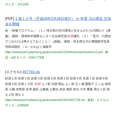
サイズ：1011KB
[PDF]
1 第１０号（平成29年3月28日発行） Ｈ 年度 川の再生 交流
会を開催
告 ～研修プログラム～ （１）埼玉県の河川環境と生きものたちの関わり（講
義） 講師：環境科学国際センター主任研究員
木持
謙氏 （２）「荒川」の歴史
でこれだけは押さえておくこと！（講義） 講師：埼玉県立川の博物館学芸員
羽田武朗氏 （３）かわはく体験学
https://www.pref.saitama.lg.jp/documents/25359/ouendantsushin10.pdf
種
別：pdf
サイズ：1063.77KB
[エクセル]
407744.xls
折原１区 折原２区 折原３区 折原４区 折原５区 折原６区 折原７区 折原８区
折原９区 折原１０区
木持
上ノ町 内宿 関山 上ノ原 立ヶ瀬 露梨子 三ヶ山 保田
原 小園 伊勢原 谷津 蔵田 上郷南 上郷北 赤浜 塚田 牟礼 今市 鷹巣 用土１区 用
土２区 用土３
https://www.pref.saitama.lg.jp/documents/2542/407744.xls
種別：エクセル
サイズ：1496KB