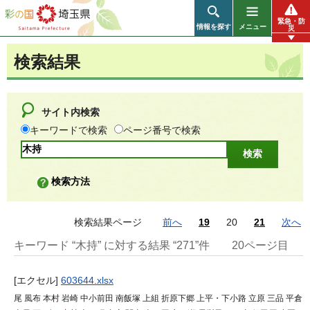
彩の国 埼玉県
緊急・防
情報を探す
メニュー
災
検索結果
サイト内検索
キーワードで検索
ページ番号で検索
検索方法
検索結果ページ
前へ
19
20
21
次へ
キーワード “木持” に対する結果 “271”件
20ページ目
[エクセル]
603644.xlsx
尾 風布 本村 岩崎 中小前田 南飯塚 上組 折原下郷 上平・下小路 立原 三品 平倉