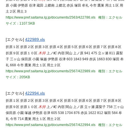
原 小園 伊勢原 谷津 蔵田 上郷南 上郷北 赤浜 塚田 牟礼 今市 鷹巣 用土１区 用
土２区 用土３
https://www.pref.saitama.lg.jp/documents/2563/422786.xls
種別：エクセル
サイズ：1107.5KB
[エクセル]
422989.xls
折原１区 折原２区 折原３区 折原４区 折原５区 折原６区 折原７区 折原８区
折原９区 折原１０区
木持
上ノ町 内宿 関山 上ノ原 941 475 立ヶ瀬 811 露梨
子 三ヶ山 保田原 小園 塚越 伊勢原 谷津 603 1843 949 赤浜 1663 830 塚田 牟
礼 668 今市 鷹巣 用土１区 用土２区
https://www.pref.saitama.lg.jp/documents/2567/422989.xls
種別：エクセル
サイズ：205KB
[エクセル]
422994.xls
折原１区 折原２区 折原３区 折原４区 折原５区 折原６区 折原７区 折原８区
折原９区 折原１０区
木持
上ノ町 内宿 関山 上ノ原 立ヶ瀬 露梨子 758 三ヶ山
保田原 小園 塚越 伊勢原 谷津 605 538 1704 876 赤浜 1622 812 塚田 584 牟
礼 今市 714 鷹巣 用土１区 用土２区
https://www.pref.saitama.lg.jp/documents/2567/422994.xls
種別：エクセル