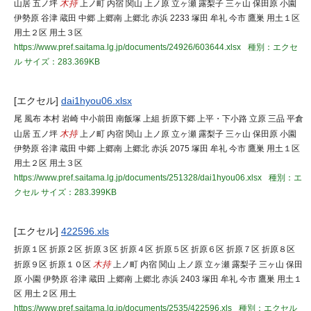
山居 五ノ坪
木持
上ノ町 内宿 関山 上ノ原 立ヶ瀬 露梨子 三ヶ山 保田原 小園
伊勢原 谷津 蔵田 中郷 上郷南 上郷北 赤浜 2233 塚田 牟礼 今市 鷹巣 用土１区
用土２区 用土３区
https://www.pref.saitama.lg.jp/documents/24926/603644.xlsx
種別：エクセ
ル
サイズ：283.369KB
[エクセル]
dai1hyou06.xlsx
尾 風布 本村 岩崎 中小前田 南飯塚 上組 折原下郷 上平・下小路 立原 三品 平倉
山居 五ノ坪
木持
上ノ町 内宿 関山 上ノ原 立ヶ瀬 露梨子 三ヶ山 保田原 小園
伊勢原 谷津 蔵田 中郷 上郷南 上郷北 赤浜 2075 塚田 牟礼 今市 鷹巣 用土１区
用土２区 用土３区
https://www.pref.saitama.lg.jp/documents/251328/dai1hyou06.xlsx
種別：エ
クセル
サイズ：283.399KB
[エクセル]
422596.xls
折原１区 折原２区 折原３区 折原４区 折原５区 折原６区 折原７区 折原８区
折原９区 折原１０区
木持
上ノ町 内宿 関山 上ノ原 立ヶ瀬 露梨子 三ヶ山 保田
原 小園 伊勢原 谷津 蔵田 上郷南 上郷北 赤浜 2403 塚田 牟礼 今市 鷹巣 用土１
区 用土２区 用土
https://www.pref.saitama.lg.jp/documents/2535/422596.xls
種別：エクセル