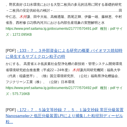
、野尻喜好 (11)水環境における大型二枚貝の多元的活用に関する基礎的研究
－二枚貝の安定供給化の検討－…………………… ……………………………田
中仁志、
木持
謙、田中大祐、高橋透陽、西尾正輝、伊藤一雄、藤林恵、中村
省吾、西村修 (12)県内河川における内部生産現象の実態解明と水
https://www.pref.saitama.lg.jp/documents/21777/570491.pdf
種別：pdf
サイ
ズ：1272.095KB
[PDF]
- 133 - ７．３外部資金による研究の概要 バイオマス焼却時
に発生するサブミクロン粒子の特
かにする。 高度省エネ低炭素社会型浄化槽の新技術・管理システム開発環境
省環境研究総合推進費（平成22～24年度）
木持
謙共同研究機関：福島大学
（代表：稲森悠平）、（独）国立環境研究所、（公社）福島県浄化槽協会、
フジクリーン工業（株）、 （公財）日本環境
https://www.pref.saitama.lg.jp/documents/21777/570492.pdf
種別：pdf
サイ
ズ：575.716KB
[PDF]
- 172 - ７．５論文等抄録 ７．５．１論文抄録 常圧分級装置
Nanosamplerと低圧分級装置LPIにより捕集した粒径別ディーゼル
粒...