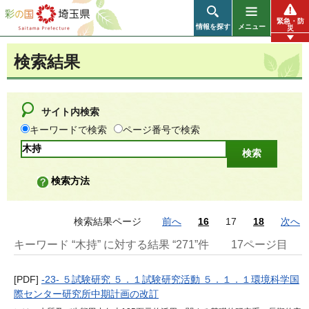
彩の国 埼玉県
緊急・防
情報を探す
メニュー
災
検索結果
サイト内検索
キーワードで検索
ページ番号で検索
検索方法
検索結果ページ
前へ
16
17
18
次へ
キーワード “木持” に対する結果 “271”件
17ページ目
[PDF]
-23- ５試験研究 ５．１試験研究活動 ５．１．１環境科学国
際センター研究所中期計画の改訂