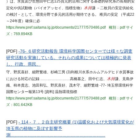
）は、水質及び生態田中仁志125頁元的活用に関する基礎的研究系の長期的安
定化や供試動物（バイオアッセイ、指標生物）
木持
謙 －二枚貝の安定供給化
の検討－として、環境分野で多元的活用が期待できる。 稚貝の安定 （平成22
～24年度）確保に必
https://www.pref.saitama.lg.jp/documents/21777/570486.pdf
種別：pdf
サイ
ズ：769.894KB
[PDF]
-76- ６研究活動報告 環境科学国際センターでは様々な調査
研究活動を実施している。それらの成果については積極的に発表
し、行政、県民、
守、野尻喜好、細野繁雄、杉崎三男 (3)利根川水系ホルムアルデヒド水質事故
における対応の記録 ……………………高橋基之、田中仁志、
木持
謙、見島伊
織、柿本貴志、池田和弘、野尻喜好、茂木守、細野繁雄 -77- 埼玉県環境科学
国際センター報第13号 [資料] 温熱環境指標
https://www.pref.saitama.lg.jp/documents/21777/570488.pdf
種別：pdf
サイ
ズ：801.642KB
[PDF]
- 114 - ７．２自主研究概要 (1)温暖化および大気環境変化が
埼玉県の植物に及ぼす影響予
測…………………………………………………………