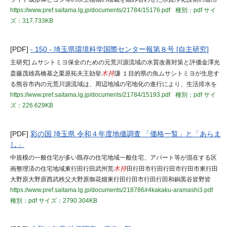
https://www.pref.saitama.lg.jp/documents/21784/15176.pdf
種別：pdf
サイ
ズ：317.733KB
[PDF]
- 150 - 埼玉県環境科学国際センター報第８号 [自主研究]
主研究] ムサシトミヨ保全のための元荒川源流域の水質改善対策と評価金澤光
斎藤茂雄高橋基之栗原拓夫王効挙
木持
謙 １目的県の魚ムサシトミヨが生息す
る熊谷市内の元荒川源流域は、周辺地域の宅地化の進行により、生活排水を
https://www.pref.saitama.lg.jp/documents/21784/15193.pdf
種別：pdf
サイ
ズ：226.629KB
[PDF]
彩の国 埼玉県 令和４年度地価調査 「価格一覧」と「あらま
し」
中規模の一般住宅が多い既存の住宅地域一般住宅、アパート等が混在する区
画整理済の住宅地域東行田行田武州荒
木持
田行田市行田行田市行田市東行田
大野原大野原西武秩父大野原御花畑東行田行田市行田行田和銅黒谷皆野皆
https://www.pref.saitama.lg.jp/documents/218786/r4kakaku-aramashi3.pdf
種別：pdf
サイズ：2790.304KB