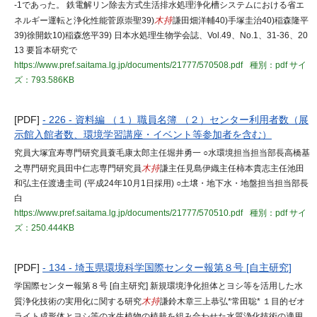
-1であった。 鉄電解リン除去方式生活排水処理浄化槽システムにおける省エ
ネルギー運転と浄化性能菅原崇聖39)
木持
謙田畑洋輔40)手塚圭治40)稲森隆平
39)徐開欽10)稲森悠平39) 日本水処理生物学会誌、Vol.49、No.1、31-36、20
13 要旨本研究で
https://www.pref.saitama.lg.jp/documents/21777/570508.pdf
種別：pdf
サイ
ズ：793.586KB
[PDF]
- 226 - 資料編 （１）職員名簿 （２）センター利用者数（展
示館入館者数、環境学習講座・イベント等参加者を含む）
究員大塚宜寿専門研究員蓑毛康太郎主任堀井勇一 ○水環境担当担当部長高橋基
之専門研究員田中仁志専門研究員
木持
謙主任見島伊織主任柿本貴志主任池田
和弘主任渡邊圭司 (平成24年10月1日採用) ○土壌・地下水・地盤担当担当部長
白
https://www.pref.saitama.lg.jp/documents/21777/570510.pdf
種別：pdf
サイ
ズ：250.444KB
[PDF]
- 134 - 埼玉県環境科学国際センター報第８号 [自主研究]
学国際センター報第８号 [自主研究] 新規環境浄化担体とヨシ等を活用した水
質浄化技術の実用化に関する研究
木持
謙鈴木章三上恭弘*常田聡* １目的ゼオ
ライト成形体とヨシ等の水生植物の植栽を組み合わせた水質浄化技術の適用