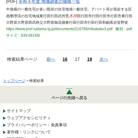
[PDF]
令和４年度 地価調査の価格一覧
中規模の一般住宅が多い既存の住宅地域一般住宅、アパート等が混在する区
画整理済の住宅地域東行田行田武州荒
木持
田行田市行田行田市行田市東行田
大野原大野原西武秩父大野原御花畑東行田行田市行田行田和銅黒谷皆野皆
https://www.pref.saitama.lg.jp/documents/218786/r4kakaku3.pdf
種別：pdf
サイズ：839.681KB
検索結果ページ
前へ
16
17
18
次へ
トップページ
> 検索結果
ページの先頭へ戻る
サイトマップ
ウェブアクセシビリティ
プライバシーポリシー・免責事項
著作権・リンクについて