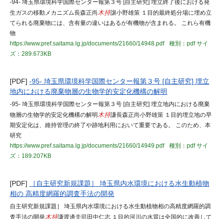
-94- 埼玉県環境科学国際センター報第３号 [自主研究] 埋立終了後における発
生ガスの移動メカニズム長森正尚
木持
譲小野雄策 １目的最終処分場に埋め立
てられる廃棄物には、含有量の違いはあるが有機物が含まれる。 これら有機
物
https://www.pref.saitama.lg.jp/documents/21660/14948.pdf
種別：pdf
サイ
ズ：289.673KB
[PDF]
-95- 埼玉県環境科学国際センター報第３号 [自主研究] 埋立
地内における廃棄物層の生物学的安定化機構の解明
-95- 埼玉県環境科学国際センター報第３号 [自主研究] 埋立地内における廃棄
物層の生物学的安定化機構の解明
木持
謙長森正尚小野雄策 １目的埋立地の早
期安定化は、維持管理の終了や跡地利用において重要である。 このため、本
研究
https://www.pref.saitama.lg.jp/documents/21660/14949.pdf
種別：pdf
サイ
ズ：189.207KB
[PDF]
［自主研究新規課題］ 埼玉県内水環境における水生動植物
相の 高精度網羅的調査手法の開発
自主研究新規課題］ 埼玉県内水環境における水生動植物相の高精度網羅的調
査手法の開発
木持
謙渡邊圭司田中仁志 １目的河川の水質は全国的に改善して