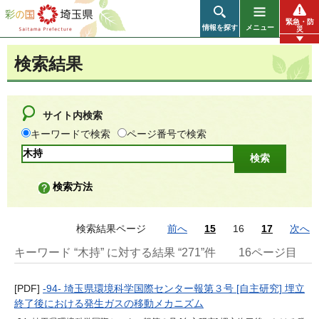
彩の国 埼玉県
緊急・防
情報を探す
メニュー
災
検索結果
サイト内検索
キーワードで検索
ページ番号で検索
検索方法
検索結果ページ
前へ
15
16
17
次へ
キーワード “木持” に対する結果 “271”件
16ページ目
[PDF]
-94- 埼玉県環境科学国際センター報第３号 [自主研究] 埋立
終了後における発生ガスの移動メカニズム