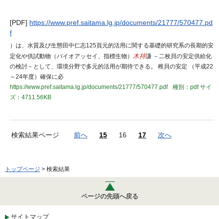
[PDF]
https://www.pref.saitama.lg.jp/documents/21777/570477.pd
f
）は、水質及び生態田中仁志125頁元的活用に関する基礎的研究系の長期的安
定化や供試動物（バイオアッセイ、指標生物）
木持
謙 －二枚貝の安定供給化
の検討－として、環境分野で多元的活用が期待できる。 稚貝の安定 （平成22
～24年度）確保に必
https://www.pref.saitama.lg.jp/documents/21777/570477.pdf
種別：pdf
サイ
ズ：4711.56KB
検索結果ページ
前へ
15
16
17
次へ
トップページ
> 検索結果
ページの先頭へ戻る
サイトマップ