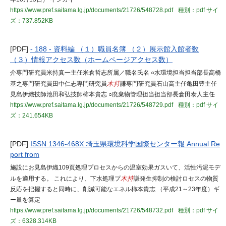
https://www.pref.saitama.lg.jp/documents/21726/548728.pdf
種別：pdf
サイ
ズ：737.852KB
[PDF]
- 188 - 資料編 （１）職員名簿 （２）展示館入館者数
（３）情報アクセス数（ホームページアクセス数）
介専門研究員米持真一主任米倉哲志所属／職名氏名 ○水環境担当担当部長高橋
基之専門研究員田中仁志専門研究員
木持
謙専門研究員石山高主任亀田豊主任
見島伊織技師池田和弘技師柿本貴志 ○廃棄物管理担当担当部長倉田泰人主任
https://www.pref.saitama.lg.jp/documents/21726/548729.pdf
種別：pdf
サイ
ズ：241.654KB
[PDF]
ISSN 1346-468X 埼玉県環境科学国際センター報 Annual Re
port from
施設にお見島伊織109頁処理プロセスからの温室効果ガスいて、活性汚泥モデ
ルを適用する。 これにより、下水処理プ
木持
謙発生抑制の検討ロセスの物質
反応を把握すると同時に、削減可能なエネル柿本貴志 （平成21～23年度）ギ
ー量を算定
https://www.pref.saitama.lg.jp/documents/21726/548732.pdf
種別：pdf
サイ
ズ：6328.314KB