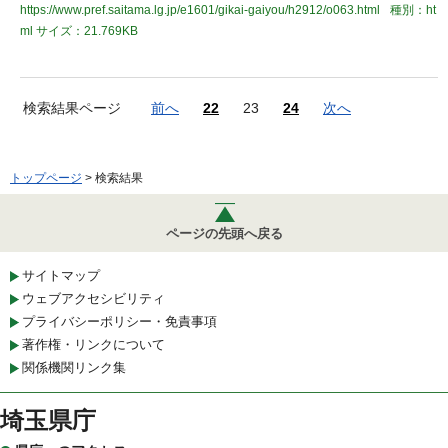
https://www.pref.saitama.lg.jp/e1601/gikai-gaiyou/h2912/o063.html
種別：ht
ml
サイズ：21.769KB
検索結果ページ
前へ
22
23
24
次へ
トップページ
> 検索結果
ページの先頭へ戻る
サイトマップ
ウェブアクセシビリティ
プライバシーポリシー・免責事項
著作権・リンクについて
関係機関リンク集
埼玉県庁