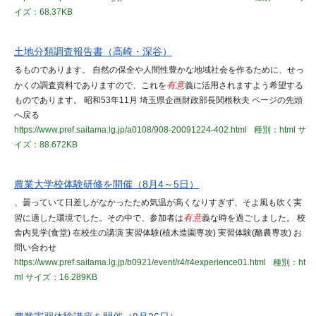
イズ：68.37KB
土地分類調査報告書（高崎・深谷）
るものであります。 自然の保全や人間性豊かな地域社会を作るために、せっ
かくの調査資料でありますので、これを
有意
義に活用されますよう希望する
ものであります。 昭和53年11月 埼玉県企画財政部長関根秋夫 ページの先頭
へ戻る
https://www.pref.saitama.lg.jp/a0108/908-20091224-402.html
種別：html
サ
イズ：88.672KB
農業大学校体験研修を開催（8月4～5日）
、曇っていて日差しがなかったため気温が高くなりすぎず、そよ風も吹く実
習に適した環境でした。その中で、参加者は
有意
義な時を過ごしました。 校
舎内見学(食堂) 在校生の講演 実習体験(植木造園専攻) 実習体験(酪農専攻) お
問い合わせ
https://www.pref.saitama.lg.jp/b0921/event/r4/r4experience01.html
種別：ht
ml
サイズ：16.289KB