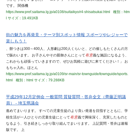
です。 関係機
https://www.pref.saitama.lg.jp/a0108/suitaikyo/r4-shisatsukai.html
種別：htm
l
サイズ：19.491KB
街の魅力を再発見・テーマ別スポット情報 スポーツやレジャーで
楽しもう！
、餅つきは300～400人、人形劇は200人くらいと、どの催しもたくさんの方
で賑わいます。 お子さんやその親御さんにとって
有意
義な施設になるよう、
これからも頑張っていきますので、ぜひお気軽に遊びに来てください！」 お
もちゃ入れ。ほとん
https://www.pref.saitama.lg.jp/a0109/sr-main/sr-townguide/townguide/sports.
html
種別：html
サイズ：79.288KB
平成29年12月定例会 一般質問 質疑質問・答弁全文（齊藤正明議
員） - 埼玉県議会
進めてまいります。 すべての児童生徒のより良い発達を目指すとともに、学
校生活が一人ひとりの児童生徒にとって
有意
義で興味深く、充実したものと
なるよう、引き続きしっかり取り組んでまいります。 上記質問・答弁は速報
版です。 上