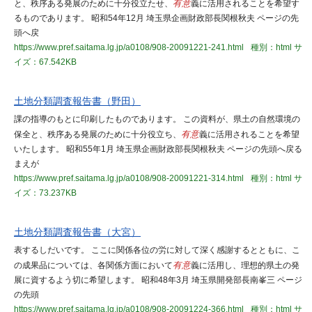
と、秩序ある発展のために十分役立たせ、
有意
義に活用されることを希望す
るものであります。 昭和54年12月 埼玉県企画財政部長関根秋夫 ページの先
頭へ戻
https://www.pref.saitama.lg.jp/a0108/908-20091221-241.html
種別：html
サ
イズ：67.542KB
土地分類調査報告書（野田）
課の指導のもとに印刷したものであります。 この資料が、県土の自然環境の
保全と、秩序ある発展のために十分役立ち、
有意
義に活用されることを希望
いたします。 昭和55年1月 埼玉県企画財政部長関根秋夫 ページの先頭へ戻る
まえが
https://www.pref.saitama.lg.jp/a0108/908-20091221-314.html
種別：html
サ
イズ：73.237KB
土地分類調査報告書（大宮）
表するしだいです。 ここに関係各位の労に対して深く感謝するとともに、こ
の成果品については、各関係方面において
有意
義に活用し、理想的県土の発
展に資するよう切に希望します。 昭和48年3月 埼玉県開発部長南峯三 ページ
の先頭
https://www.pref.saitama.lg.jp/a0108/908-20091224-366.html
種別：html
サ