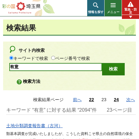
彩の国 埼玉県
緊急・防
情報を探す
メニュー
災
検索結果
サイト内検索
キーワードで検索
ページ番号で検索
検索方法
検索結果ページ
前へ
22
23
24
次へ
キーワード “有意” に対する結果 “2094”件
23ページ目
土地分類調査報告書（古河）
類基本調査が完成いたしましたが、こうした資料こそ県土の自然環境の保全