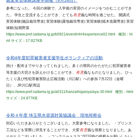
農業実習体験講座を開催（8月26日）
参考になった。 今回の体験で、入学後の実習のイメージをつかむことができ
た。 学生と交流することができ、とても
有意
義な時間を過ごせた。 開講式
実習体験(施設栽培専攻) 実習体験(露地栽培専攻) 実習体験(植木造園専攻) 実習
体験(短期野菜
https://www.pref.saitama.lg.jp/b0921/event/r4/r4experience02.html
種別：ht
ml
サイズ：17.827KB
令和4年度犯罪被害者支援学生ボランティアの活動
掛け・配布までやりきってくれました。多くの県民のかたがたに犯罪被害者
等支援の大切さを訴えかけることができ、
有意
義なものとなりました。 ひっ
たくり及び性犯罪被害防止広報活動（川口駅）への参加 7月22日（金曜
日）、JR川口駅周辺
https://www.pref.saitama.lg.jp/a0311/hanzaihigaisya/aya-30.html
種別：html
サイズ：24.977KB
令和４年度 埼玉県水資源対策協議会 現地視察会
対応いただきありがとうございました。大変参考になりました。 ・プリンス
工法などを実際に拝見することができ、大変
有意
義な視察となりました。あ
りがとうございました。 ・コンクリートスラブ打設時の視察をお願いしたい