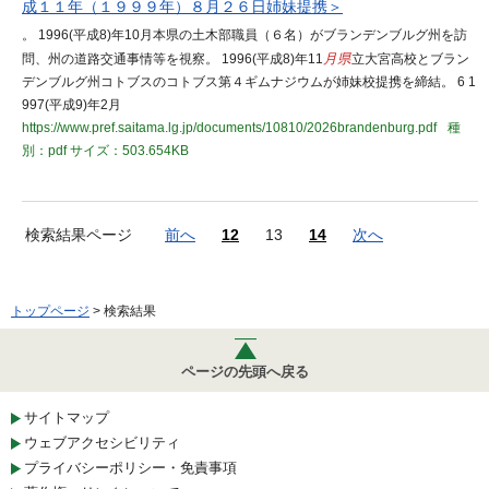
成１１年（１９９９年）８月２６日姉妹提携＞
。 1996(平成8)年10月本県の土木部職員（６名）がブランデンブルグ州を訪
問、州の道路交通事情等を視察。 1996(平成8)年11
月県
立大宮高校とブラン
デンブルグ州コトブスのコトブス第４ギムナジウムが姉妹校提携を締結。 6 1
997(平成9)年2月
https://www.pref.saitama.lg.jp/documents/10810/2026brandenburg.pdf
種
別：pdf
サイズ：503.654KB
検索結果ページ
前へ
12
13
14
次へ
トップページ
> 検索結果
ページの先頭へ戻る
サイトマップ
ウェブアクセシビリティ
プライバシーポリシー・免責事項