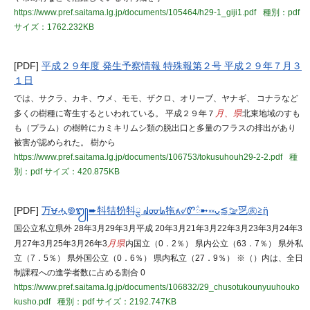
https://www.pref.saitama.lg.jp/documents/105464/h29-1_giji1.pdf
種別：pdf
サイズ：1762.232KB
[PDF]
平成２９年度 発生予察情報 特殊報第２号 平成２９年７月３
１日
では、サクラ、カキ、ウメ、モモ、ザクロ、オリーブ、ヤナギ、 コナラなど
多くの樹種に寄生するといわれている。 平成２９年７
月、県
北東地域のすも
も（プラム）の樹幹にカミキリムシ類の脱出口と多量のフラスの排出があり
被害が認められた。 樹から
https://www.pref.saitama.lg.jp/documents/106753/tokusuhouh29-2-2.pdf
種
別：pdf
サイズ：420.875KB
[PDF]
ㄪᰝሗ࿌᭩➨㸯㸵㸮㸯ྕ ᖹᡂᖺ㸱᭶୰Ꮫᰯ➼༞ᴗ⪅ࡢ㐍㊰≧ἣ
国公立私立県外 28年3月29年3月平成 20年3月21年3月22年3月23年3月24年3
月27年3月25年3月26年3
月県
内国立（0．2％） 県内公立（63．7％） 県外私
立（7．5％） 県外国公立（0．6％） 県内私立（27．9％） ※（）内は、全日
制課程への進学者数に占める割合 0
https://www.pref.saitama.lg.jp/documents/106832/29_chusotukounyuuhouko
kusho.pdf
種別：pdf
サイズ：2192.747KB