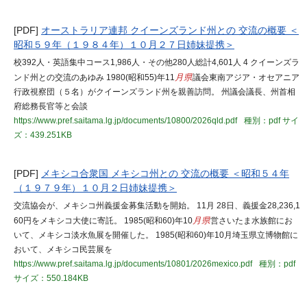
[PDF]
オーストラリア連邦 クイーンズランド州との 交流の概要 ＜
昭和５９年（１９８４年）１０月２７日姉妹提携＞
校392人・英語集中コース1,986人・その他280人総計4,601人 4 クイーンズラ
ンド州との交流のあゆみ 1980(昭和55)年11
月県
議会東南アジア・オセアニア
行政視察団（５名）がクイーンズランド州を親善訪問。 州議会議長、州首相
府総務長官等と会談
https://www.pref.saitama.lg.jp/documents/10800/2026qld.pdf
種別：pdf
サイ
ズ：439.251KB
[PDF]
メキシコ合衆国 メキシコ州との 交流の概要 ＜昭和５４年
（１９７９年）１０月２日姉妹提携＞
交流協会が、メキシコ州義援金募集活動を開始。 11月 28日、義援金28,236,1
60円をメキシコ大使に寄託。 1985(昭和60)年10
月県
営さいたま水族館にお
いて、メキシコ淡水魚展を開催した。 1985(昭和60)年10月埼玉県立博物館に
おいて、メキシコ民芸展を
https://www.pref.saitama.lg.jp/documents/10801/2026mexico.pdf
種別：pdf
サイズ：550.184KB