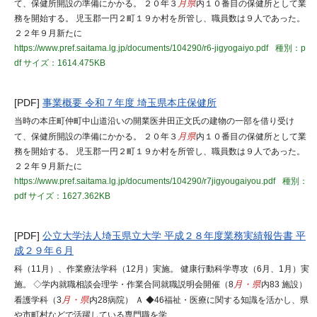
て、保健所開設の準備にかかる。 ２０年３
月県
内１０番目の保健所として業
務を開始する。 児玉郡一円２町１９か村を所管し、職員数は９人であった。
２２年９月新たに
https://www.pref.saitama.lg.jp/documents/104290/r6-jigyogaiyo.pdf
種別：p
df
サイズ：1614.475KB
[PDF]
事業概要 令和７年度 埼玉県本庄保健所
当時の本庄町仲町中山道沿いの開業医井田正文氏の建物の一部を借り受け
て、保健所開設の準備にかかる。 ２０年３
月県
内１０番目の保健所として業
務を開始する。 児玉郡一円２町１９か村を所管し、職員数は９人であった。
２２年９月新たに
https://www.pref.saitama.lg.jp/documents/104290/r7jigyougaiyou.pdf
種別：
pdf
サイズ：1627.362KB
[PDF]
公立大学法人埼玉県立大学 平成２８年度業務実績報告書 平
成２９年６月
科（11月）、作業療法学科（12月）実施。 健康行動科学専攻（6月、1月）実
施。 ◇学内就職相談会理学・作業合同就職説明会開催（8
月・県
内83 施設）
看護学科（3
月・県
内28病院） Ａ ◆46福祉・医療に関する知識を活かし、県
や市町村などで活躍している専門職を学