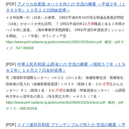
[PDF]
アメリカ合衆国 オハイオ州との 交流の概要 ＜平成２年（１
９９０年）１０月２２日姉妹提携＞
イオ州知事一行（10名）が来県。 1992(平成4)年10月埼玉県議会親善訪問団
（14名）がオハイオ州を訪問。 ７ 1992(平成4)年12
月県
職員１名を１年間オ
ハイオ州に派遣。 （海外事務所実態調査)。 1993(平成5)年度経済ミッション
を開始。 （～７年度） ボランティア交
https://www.pref.saitama.lg.jp/documents/10802/2026ohio.pdf
種別：pdf
サ
イズ：547.966KB
[PDF]
中華人民共和国 山西省との 交流の概要 ＜昭和５７年（１９
８２年）１０月２７日友好提携＞
等（環境科学国際センター） ○Ｈ３０（のべ２名） 保健医療交流・医療衛生
技術者の受入れ（保健医療政策課）○ Ｈ３０（医師１名・２か
月県
立がんセ
ンター） Ｒ１（医師１名・２か
月県
立循環器・呼吸器病センター） ・山西医
科大学から奨学生の受入 （埼玉県立大学） ○ Ｈ３０（７名・
https://www.pref.saitama.lg.jp/documents/10804/2026shanxi.pdf
種別：pdf
サイズ：499.562KB
[PDF]
ドイツ連邦共和国 ブランデンブルグ州との 交流の概要 ＜平