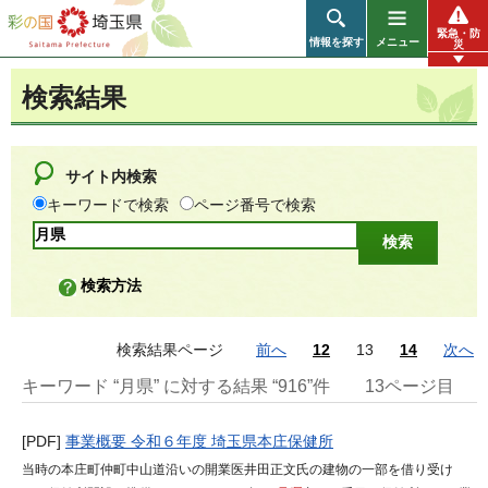
彩の国 埼玉県
緊急・防
情報を探す
メニュー
災
検索結果
サイト内検索
キーワードで検索
ページ番号で検索
検索方法
検索結果ページ
前へ
12
13
14
次へ
キーワード “月県” に対する結果 “916”件
13ページ目
[PDF]
事業概要 令和６年度 埼玉県本庄保健所
当時の本庄町仲町中山道沿いの開業医井田正文氏の建物の一部を借り受け