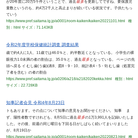
が20年度に20万5千件ということで、過去
最多
を更新してですね、要保護児
童数というのも、約4万2千人と高止まりが続いている状況です。子供たちっ
ていう
https://www.pref.saitama.lg.jp/a0001/room-kaiken/kaiken20221101.html
種
別：html
サイズ：71.143KB
令和2年度学校保健統計調査 調査結果
歳で約4人に1人、11歳では46.0％と、約半数近くとなっている。 小学生の裸
眼視力1.0未満の者の割合は、35.0％と、過去
最多
となっている。 ページの先
頭へ戻る イ むし歯(う歯)(表8、図8・9・10、統計表4・5・9) むし歯（処置完
了者を含む）の者の割合
https://www.pref.saitama.lg.jp/a0206/a218/a2182020kekka.html
種別：html
サイズ：22.728KB
知事記者会見 令和4年8月23日
トもあります。その点について知事の意見をお聞かせください。 知事 ま
ず、陽性者数ですけれども、8月5日に過去
最多
の1万3,991人を記録いたしま
した。その後、前週の同じ曜日を下回る日がしばらく続いてまいりました
が、8月19日か
https://www.pref.saitama.lg.jp/a0001/room-kaiken/kaiken20220823.html
種