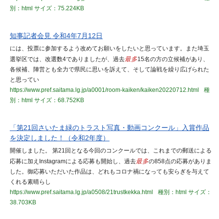
別：html
サイズ：75.224KB
知事記者会見 令和4年7月12日
には、投票に参加するよう改めてお願いをしたいと思っています。また埼玉
選挙区では、改選数4でありましたが、過去
最多
15名の方の立候補があり、
各候補、陣営とも全力で県民に思いを訴えて、そして論戦を繰り広げられた
と思ってい
https://www.pref.saitama.lg.jp/a0001/room-kaiken/kaiken20220712.html
種
別：html
サイズ：68.752KB
「第21回さいたま緑のトラスト写真・動画コンクール」入賞作品
を決定しました！（令和2年度）
開催しました。 第21回となる今回のコンクールでは、これまでの郵送による
応募に加えInstagramによる応募も開始し、過去
最多
の858点の応募がありま
した。御応募いただいた作品は、どれもコロナ禍になっても安らぎを与えて
くれる素晴らし
https://www.pref.saitama.lg.jp/a0508/21trustkekka.html
種別：html
サイズ：
38.703KB