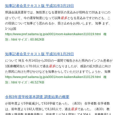
知事記者会見テキスト版 平成31年3月19日
県議会議員選挙では、無投票となる選挙区の見込みが現時点で20あまりにの
ぼっていて、今の選挙制度になって以降
最多
となる見込みですけれども、こ
の現状について知事どう思われるか、受け止めをお伺いします。 知事 まず、
1つは国
https://www.pref.saitama.lg.jp/a0001/room-kaiken/kaiken310319.html
種
別：html
サイズ：60.862KB
知事記者会見テキスト版 平成31年1月29日
について 埼玉 今月14日から20日の一週間で報告された県内のインフル患者が
1医療機関当たり70.03人で過去
最多
になりましたが、感染の拡大防止に向け
た県民に向けた呼びかけなどを知事からしていただけますでしょうか。 知事
https://www.pref.saitama.lg.jp/a0001/room-kaiken/kaiken310129.html
種
別：html
サイズ：46.527KB
令和3年度学校基本調査 調査結果の概要
が前年度より5学級減少して616学級であった。（表33） 在学者数 在学者数
は、前年度より192人増加して8,183人で、過去
最多
であった。（表33） 教
員数と職員数 本務教員数は、前年度より74人増加して4,304人、本務教員1人