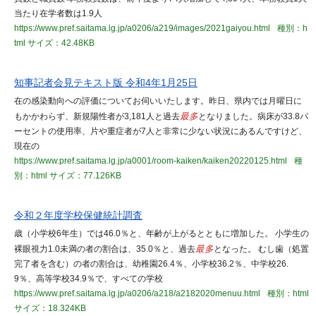
当たり在学者数は1.9人
https://www.pref.saitama.lg.jp/a0206/a219/images/2021gaiyou.html
種別：h
tml
サイズ：42.48KB
知事記者会見テキスト版 令和4年1月25日
在の感染動向への評価についてお伺いいたします。昨日、県内では月曜日に
もかかわらず、新規陽性者が3,181人と過去
最多
となりました。病床が33.8パ
ーセントの使用率、片や重症者が7人と非常に少ない状況にあるんですけど、
現在の
https://www.pref.saitama.lg.jp/a0001/room-kaiken/kaiken20220125.html
種
別：html
サイズ：77.126KB
令和２年度学校保健統計調査
歳（小学校6年生）では46.0％と、年齢が上がるとともに増加した。 小学生の
裸眼視力1.0未満の者の割合は、35.0％と、過去
最多
となった。 むし歯（処置
完了者を含む）の者の割合は、幼稚園26.4％、小学校36.2％、中学校26.
9％、高等学校34.9％で、すべての学校
https://www.pref.saitama.lg.jp/a0206/a218/a2182020menuu.html
種別：html
サイズ：18.324KB