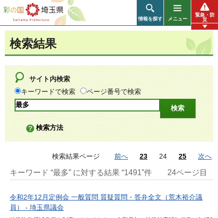
彩の国 埼玉県
緊急・防
情報を探す
メニュー
災
検索結果
サイト内検索
キーワードで検索
ページ番号で検索
検索方法
検索結果ページ
前へ
23
24
25
次へ
キーワード “最多” に対する結果 “1491”件
24ページ目
令和2年12月定例会 一般質問 質疑質問・答弁全文（荒木裕介議
員） - 埼玉県議会