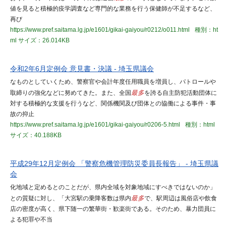
値を見ると積極的疫学調査など専門的な業務を行う保健師が不足するなど、
再び
https://www.pref.saitama.lg.jp/e1601/gikai-gaiyou/r0212/o011.html
種別：ht
ml
サイズ：26.014KB
令和2年6月定例会 意見書・決議 - 埼玉県議会
なものとしていくため、警察官や会計年度任用職員を増員し、パトロールや
取締りの強化などに努めてきた。また、全国
最多
を誇る自主防犯活動団体に
対する積極的な支援を行うなど、関係機関及び団体との協働による事件・事
故の抑止
https://www.pref.saitama.lg.jp/e1601/gikai-gaiyou/r0206-5.html
種別：html
サイズ：40.188KB
平成29年12月定例会 「警察危機管理防災委員長報告」 - 埼玉県議
会
化地域と定めるとのことだが、県内全域を対象地域にすべきではないのか」
との質疑に対し、「大宮駅の乗降客数は県内
最多
で、駅周辺は風俗店や飲食
店の密度が高く、県下随一の繁華街・歓楽街である。そのため、暴力団員に
よる犯罪や不当