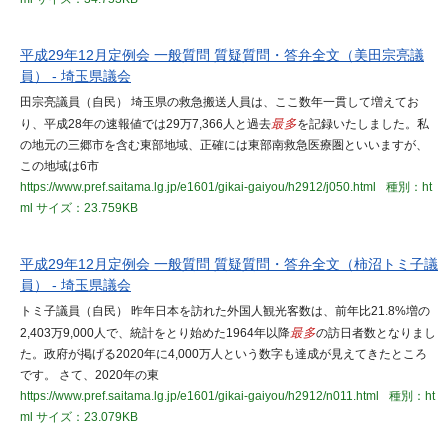
平成29年12月定例会 一般質問 質疑質問・答弁全文（美田宗亮議
員） - 埼玉県議会
田宗亮議員（自民） 埼玉県の救急搬送人員は、ここ数年一貫して増えてお
り、平成28年の速報値では29万7,366人と過去
最多
を記録いたしました。私
の地元の三郷市を含む東部地域、正確には東部南救急医療圏といいますが、
この地域は6市
https://www.pref.saitama.lg.jp/e1601/gikai-gaiyou/h2912/j050.html
種別：ht
ml
サイズ：23.759KB
平成29年12月定例会 一般質問 質疑質問・答弁全文（柿沼トミ子議
員） - 埼玉県議会
トミ子議員（自民） 昨年日本を訪れた外国人観光客数は、前年比21.8%増の
2,403万9,000人で、統計をとり始めた1964年以降
最多
の訪日者数となりまし
た。政府が掲げる2020年に4,000万人という数字も達成が見えてきたところ
です。 さて、2020年の東
https://www.pref.saitama.lg.jp/e1601/gikai-gaiyou/h2912/n011.html
種別：ht
ml
サイズ：23.079KB