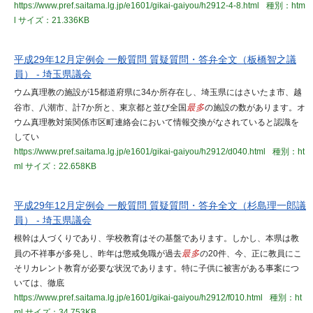
https://www.pref.saitama.lg.jp/e1601/gikai-gaiyou/h2912-4-8.html
種別：htm
l
サイズ：21.336KB
平成29年12月定例会 一般質問 質疑質問・答弁全文（板橋智之議
員） - 埼玉県議会
ウム真理教の施設が15都道府県に34か所存在し、埼玉県にはさいたま市、越
谷市、八潮市、計7か所と、東京都と並び全国
最多
の施設の数があります。オ
ウム真理教対策関係市区町連絡会において情報交換がなされていると認識を
してい
https://www.pref.saitama.lg.jp/e1601/gikai-gaiyou/h2912/d040.html
種別：ht
ml
サイズ：22.658KB
平成29年12月定例会 一般質問 質疑質問・答弁全文（杉島理一郎議
員） - 埼玉県議会
根幹は人づくりであり、学校教育はその基盤であります。しかし、本県は教
員の不祥事が多発し、昨年は懲戒免職が過去
最多
の20件、今、正に教員にこ
そリカレント教育が必要な状況であります。特に子供に被害がある事案につ
いては、徹底
https://www.pref.saitama.lg.jp/e1601/gikai-gaiyou/h2912/f010.html
種別：ht
ml
サイズ：34.753KB