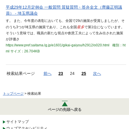
平成29年12月定例会 一般質問 質疑質問・答弁全文（齊藤正明議
員） - 埼玉県議会
す。 また、今年度の表彰においても、全国で29の施策が受賞しましたが、そ
のうち3つが埼玉県の施策であり、これも全国
最多
で第1位になっています。
そういう意味では、職員の新たな視点や創意工夫によって生み出された施策
が評価さ
https://www.pref.saitama.lg.jp/e1601/gikai-gaiyou/h2912/o020.html
種別：ht
ml
サイズ：26.704KB
検索結果ページ
前へ
23
24
25
次へ
トップページ
> 検索結果
ページの先頭へ戻る
サイトマップ
ウェブアクセシビリティ