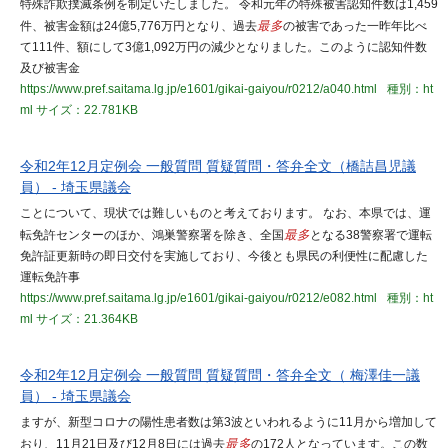
特殊詐欺撲滅条例を制定いたしました。 令和元年の特殊被害認知件数は1,459
件、被害金額は24億5,776万円となり、過去
最多
の被害であった一昨年比べ
て111件、額にして3億1,092万円の減少となりました。このように認知件数
及び被害金
https://www.pref.saitama.lg.jp/e1601/gikai-gaiyou/r0212/a040.html
種別：ht
ml
サイズ：22.781KB
令和2年12月定例会 一般質問 質疑質問・答弁全文（橋詰昌児議
員） - 埼玉県議会
ことについて、現状では難しいものと考えております。 なお、本県では、運
転免許センターのほか、鴻巣警察署を除き、全国
最多
となる38警察署で運転
免許証更新時の即日交付を実施しており、今後とも県民の利便性に配慮した
運転免許事
https://www.pref.saitama.lg.jp/e1601/gikai-gaiyou/r0212/e082.html
種別：ht
ml
サイズ：21.364KB
令和2年12月定例会 一般質問 質疑質問・答弁全文（ 梅澤佳一議
員） - 埼玉県議会
ますが、新型コロナの陽性患者数は第3波といわれるように11月から増加して
おり、11月21日及び12月8日には過去
最多
の172人となっています。この数