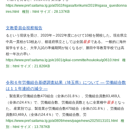
https://www.pref.saitama.lg.jp/a0502/higasa/torikumi/2019higasa_questionna
ires.html
種別：html
サイズ：28.137KB
文教委員会視察報告
るという現状を受け、2020年～2022年度にかけて10校を開校した。現在県立
中高一貫校が13校あり、都道府県立としては全国
最多
である。 一般的に海外
留学をすると、大学入試の準備期間が短くなるが、勝田中等教育学校では高
校一年次の早い
https://www.pref.saitama.lg.jp/e1601/gikai-committe/houkoku/g0610.html
種
別：html
サイズ：21.826KB
令和６年労働組合基礎調査結果（埼玉県）について ― 労働組合数
は１１年連続の減少 ―
、製造業が労働組合数470組合（全体の31.8％）、労働組合員数83,469人
（全体の24.4％）で、労働組合数、労働組合員数ともに全業種中
最多
となっ
た。 産業別では、製造業が労働組合数470組合（全体の31.8％）、労働組合
員数83,469人（全体の24.4％）で、労働組合数、労
https://www.pref.saitama.lg.jp/a0809/news/page/news2025013101.html
種
別：html
サイズ：13.787KB