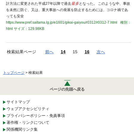
計方法に変更された平成27年以降で過去
最多
となった。 このような中、事故
を未然に防ぐ、又は、重大事故への発展を防止するためには、コロナ禍であ
っても安全
https://www.pref.saitama.lg.jp/e1601/gikai-gaiyou/r0312/r0312-7.html
種別：
html
サイズ：129.98KB
検索結果ページ
前へ
14
15
16
次へ
トップページ
> 検索結果
ページの先頭へ戻る
サイトマップ
ウェブアクセシビリティ
プライバシーポリシー・免責事項
著作権・リンクについて
関係機関リンク集