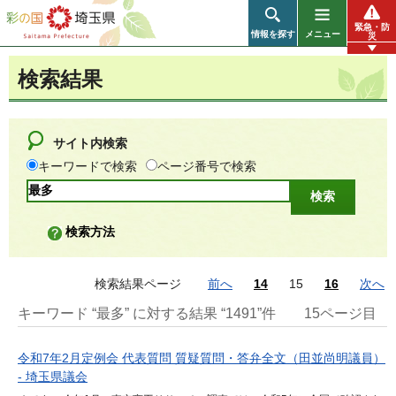
彩の国 埼玉県
緊急・防
情報を探す
メニュー
災
検索結果
サイト内検索
キーワードで検索
ページ番号で検索
検索方法
検索結果ページ
前へ
14
15
16
次へ
キーワード “最多” に対する結果 “1491”件
15ページ目
令和7年2月定例会 代表質問 質疑質問・答弁全文（田並尚明議員）
- 埼玉県議会