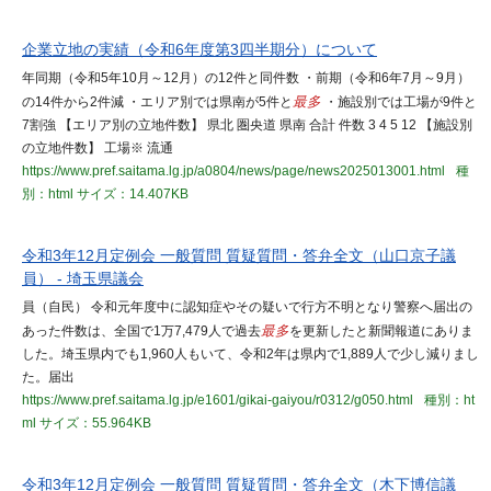
企業立地の実績（令和6年度第3四半期分）について
年同期（令和5年10月～12月）の12件と同件数 ・前期（令和6年7月～9月）
の14件から2件減 ・エリア別では県南が5件と
最多
・施設別では工場が9件と
7割強 【エリア別の立地件数】 県北 圏央道 県南 合計 件数 3 4 5 12 【施設別
の立地件数】 工場※ 流通
https://www.pref.saitama.lg.jp/a0804/news/page/news2025013001.html
種
別：html
サイズ：14.407KB
令和3年12月定例会 一般質問 質疑質問・答弁全文（山口京子議
員） - 埼玉県議会
員（自民） 令和元年度中に認知症やその疑いで行方不明となり警察へ届出の
あった件数は、全国で1万7,479人で過去
最多
を更新したと新聞報道にありま
した。埼玉県内でも1,960人もいて、令和2年は県内で1,889人で少し減りまし
た。届出
https://www.pref.saitama.lg.jp/e1601/gikai-gaiyou/r0312/g050.html
種別：ht
ml
サイズ：55.964KB
令和3年12月定例会 一般質問 質疑質問・答弁全文（木下博信議