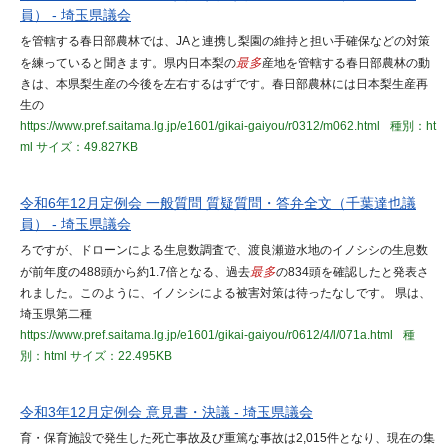
員） - 埼玉県議会
を管轄する春日部農林では、JAと連携し梨園の維持と担い手確保などの対策
を練っていると聞きます。県内日本梨の
最多
産地を管轄する春日部農林の動
きは、本県梨生産の今後を左右するはずです。春日部農林には日本梨生産再
生の
https://www.pref.saitama.lg.jp/e1601/gikai-gaiyou/r0312/m062.html
種別：ht
ml
サイズ：49.827KB
令和6年12月定例会 一般質問 質疑質問・答弁全文（千葉達也議
員） - 埼玉県議会
ろですが、ドローンによる生息数調査で、渡良瀬遊水地のイノシシの生息数
が前年度の488頭から約1.7倍となる、過去
最多
の834頭を確認したと発表さ
れました。このように、イノシシによる被害対策は待ったなしです。 県は、
埼玉県第二種
https://www.pref.saitama.lg.jp/e1601/gikai-gaiyou/r0612/4/l/071a.html
種
別：html
サイズ：22.495KB
令和3年12月定例会 意見書・決議 - 埼玉県議会
育・保育施設で発生した死亡事故及び重篤な事故は2,015件となり、現在の集