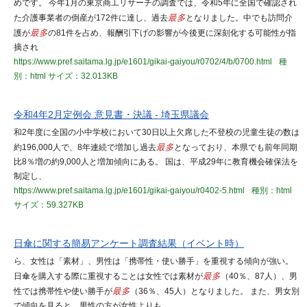
めです。 今年1月の東京商工リサーチの調査では、令和5年に全国で確認され
た介護事業者の倒産が172件に達し、過去
最多
となりました。中でも訪問介
護が
最多
の81件を占め、報酬引下げの影響が今後更に深刻化する可能性が指
摘され
https://www.pref.saitama.lg.jp/e1601/gikai-gaiyou/r0702/4/b/0700.html
種
別：html
サイズ：32.013KB
令和4年2月定例会 意見書・決議 - 埼玉県議会
和2年度に全国の小中学校において30日以上欠席した不登校の児童生徒の数は
約196,000人で、8年連続で増加し過去
最多
となっており、本県でも前年同期
比8％増の約9,000人と増加傾向にある。 国は、平成29年に教育機会確保法を
制定し、
https://www.pref.saitama.lg.jp/e1601/gikai-gaiyou/r0402-5.html
種別：html
サイズ：59.327KB
日傘に関する簡易アンケート調査結果（イベント時）
ら、女性は「素材」、男性は「携帯性・使い勝手」を重視する傾向が強い。
日傘を購入する際に重視することは女性では素材が
最多
（40％、87人）、男
性では携帯性や使い勝手が
最多
（36％、45人）となりました。 また、男女別
で傾向を見ると、男性の方が女性よりも