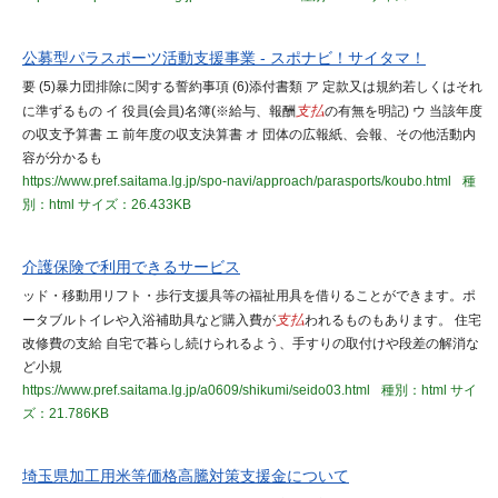
公募型パラスポーツ活動支援事業 - スポナビ！サイタマ！
要 (5)暴力団排除に関する誓約事項 (6)添付書類 ア 定款又は規約若しくはそれ
に準ずるもの イ 役員(会員)名簿(※給与、報酬
支払
の有無を明記) ウ 当該年度
の収支予算書 エ 前年度の収支決算書 オ 団体の広報紙、会報、その他活動内
容が分かるも
https://www.pref.saitama.lg.jp/spo-navi/approach/parasports/koubo.html
種
別：html
サイズ：26.433KB
介護保険で利用できるサービス
ッド・移動用リフト・歩行支援具等の福祉用具を借りることができます。ポ
ータブルトイレや入浴補助具など購入費が
支払
われるものもあります。 住宅
改修費の支給 自宅で暮らし続けられるよう、手すりの取付けや段差の解消な
ど小規
https://www.pref.saitama.lg.jp/a0609/shikumi/seido03.html
種別：html
サイ
ズ：21.786KB
埼玉県加工用米等価格高騰対策支援金について