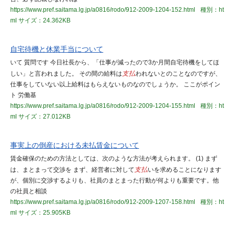
https://www.pref.saitama.lg.jp/a0816/rodo/912-2009-1204-152.html
種別：ht
ml
サイズ：24.362KB
自宅待機と休業手当について
いて 質問です 今日社長から、「仕事が減ったので3か月間自宅待機をしてほ
しい」と言われました。 その間の給料は
支払
われないとのことなのですが、
仕事をしていない以上給料はもらえないものなのでしょうか。 ここがポイン
ト 労働基
https://www.pref.saitama.lg.jp/a0816/rodo/912-2009-1204-155.html
種別：ht
ml
サイズ：27.012KB
事実上の倒産における未払賃金について
賃金確保のための方法としては、次のような方法が考えられます。 (1) まず
は、まとまって交渉を まず、経営者に対して
支払
いを求めることになります
が、個別に交渉するよりも、社員のまとまった行動が何よりも重要です。他
の社員と相談
https://www.pref.saitama.lg.jp/a0816/rodo/912-2009-1207-158.html
種別：ht
ml
サイズ：25.905KB