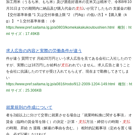
加工用米（うるち米、もち米）及び酒造好適米の玄米又は精米で、令和8年10
月31日までの期間内に納品及び購入代金の
支払
いが完了したもの 支援金の額
【交付基準単価 *1 又は交付単価上限 *2 （円/kg）の低い方】×【購入量（k
g）】 ＊1.交付基準単価：（令
https://www.pref.saitama.lg.jp/a0803/komekakakukoutoushien.html
種別：ht
ml
サイズ：17.49KB
求人広告の内容と実際の労働条件が違う
件が違う 質問です 月給20万円という求人広告を見てある会社に入社したので
すが、実際には18万円しか給料が
支払
われていません。求人広告と違うこと
を会社に抗議したのですが受け入れてもらえず、現在まで勤務してきてしま
い
https://www.pref.saitama.lg.jp/a0816/rodo/912-2009-1204-149.html
種別：ht
ml
サイズ：25.306KB
就業規則の作成について
者を2組以上に分けて交替に就業させる場合は「就業時転換に関する事項」 オ
賃金（臨時の賃金等を除く）の決定・計算・
支払
方法・締切りの時期・
支払
の時期、昇給 カ 退職（解雇の事由を含む。） 相対的記載事項（定めを置く場
合、必ず記載しなければ