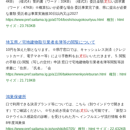
4KB） （様式4）誓約書（ワード：33KB） （様式3）委託金額
支払
い請求書
（ワード：47KB）※概算払いが必要な場合 委託事業完了後、県に提出が必要
な書類 受託者は事業実施後30日以内又は2027
https://www.pref.saitama.lg.jp/a0704/boshi/sougokourlyuu.html
種別：html
サイズ：23.763KB
埼玉県／宅地建物取引業者名簿等の閲覧について
10円を加えた額となります。 ※県庁窓口では、キャッシュレス決済（クレジ
ットカード、電子マネー等）により手数料をお
支払
いいただきます。 5. 閲覧
の手順 (1) 閲覧（写しの交付）申請 窓口で宅地建物取引業者名簿等閲覧等請
求書に「住所」「氏名」「会
https://www.pref.saitama.lg.jp/a1106/takkenmenkyo/etsuran.html
種別：html
サイズ：21.719KB
鴻巣保健所
口で利用できる決済ブランド等については、こちら（別ウインドウで開きま
す）でご確認ください。 ※引き続き現金でのお
支払
いも可能です。 「新型コ
ロナウイルス感染症の診断」を受けられた方へ インフルエンザ流行情報 令和
8年度鴻巣保
https://www.pref.saitama.lg.jp/soshiki/b0705/
種別：html
サイズ：22.432KB