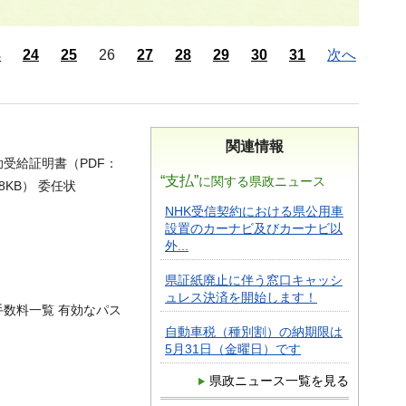
3
24
25
26
27
28
29
30
31
次へ
関連情報
扶助受給証明書（PDF：
“支払”
に関する県政ニュース
8KB） 委任状
NHK受信契約における県公用車
設置のカーナビ及びカーナビ以
外...
県証紙廃止に伴う窓口キャッシ
ュレス決済を開始します！
手数料一覧 有効なパス
自動車税（種別割）の納期限は
5月31日（金曜日）です
県政ニュース一覧を見る