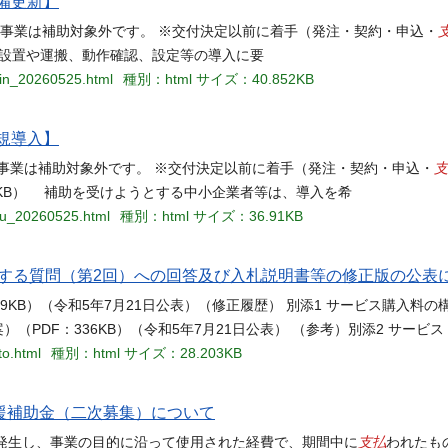
備更新】
規事業は補助対象外です。 ※交付決定以前に着手（発注・契約・申込・
る設置や運搬、動作確認、設定等の導入に要
sin_20260525.html
種別：html
サイズ：40.852KB
規導入】
支
事業は補助対象外です。 ※交付決定以前に着手（発注・契約・申込・
04KB） 補助を受けようとする中小企業者等は、導入を希
nyu_20260525.html
種別：html
サイズ：36.91KB
関する質問（第2回）への回答及び入札説明書等の修正版の公表
19KB）（令和5年7月21日公表）（修正履歴） 別添1 サービス購入料の
（PDF：336KB）（令和5年7月21日公表） （参考）別添2 サービス
to.html
種別：html
サイズ：28.203KB
援補助金（二次募集）について
支払
に発生し、事業の目的に沿って使用された経費で、期間中に
われたもの