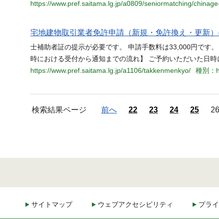
https://www.pref.saitama.lg.jp/a0809/seniormatching/chinage
宅地建物取引業者免許申請（新規・免許換え・更新）
士補助者証の提示が必要です。 申請手数料は33,000円で
時における受付から通知までの流れ】 ご予約いただいた日時
https://www.pref.saitama.lg.jp/a1106/takkenmenkyo/
種別：h
検索結果ページ
前へ
22
23
24
25
2
サイトマップ
ウェブアクセシビリティ
プライ