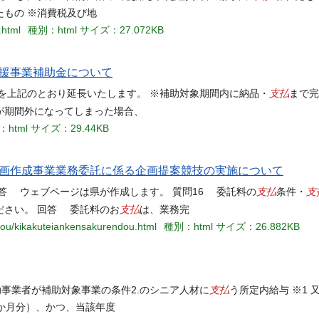
もの ※消費税及び地
.html
種別：html
サイズ：27.072KB
援事業補助金について
支払
を上記のとおり延長いたします。 ※補助対象期間内に納品・
まで完
が期間外になってしまった場合、
html
サイズ：29.44KB
画作成事業業務委託に係る企画提案競技の実施について
支払
支
答 ウェブページは県が作成します。 質問16 委託料の
条件・
支払
ださい。 回答 委託料のお
は、業務完
ndou/kikakuteiankensakurendou.html
種別：html
サイズ：26.882KB
支払
助事業者が補助対象事業の条件2.のシニア人材に
う所定内給与 ※1
8か月分）、かつ、当該年度