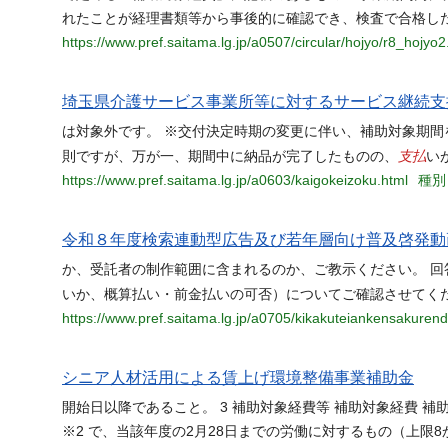
れたことが経理書類等から事後的に確認でき、検査で合格した
https://www.pref.saitama.lg.jp/a0507/circular/hojyo/r8_hojyo2
埼玉県介護サービス事業所等に対するサービス継続支
は対象外です。 ※交付決定時期の変更に伴い、補助対象期間
支払
則ですが、万が一、期間中に納品が完了したものの、
い
https://www.pref.saitama.lg.jp/a0603/kaigokeizoku.html
種別：
令和８年度検索連動型広告及び若年層向け普及啓発動
か、受託者の制作範囲に含まれるのか、ご教示ください。 回
いか、概算払い・前金払いの可否）についてご確認させてく
https://www.pref.saitama.lg.jp/a0705/kikakuteiankensakure
シニア人材活用による賃上げ環境整備事業補助金
開始日以降であること。 3 補助対象経費等 補助対象経費 補
※2 で、当該年度の2月28日までの労働に対するもの（上限