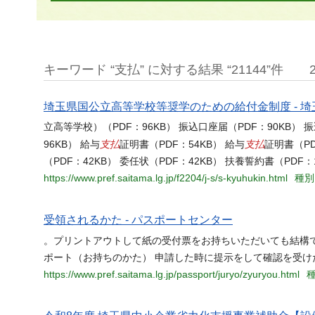
キーワード “支払” に対する結果 “21144”件
埼玉県国公立高等学校等奨学のための給付金制度 - 
立高等学校）（PDF：96KB） 振込口座届（PDF：90KB） 
支払
支払
96KB） 給与
証明書（PDF：54KB） 給与
証明書（PD
（PDF：42KB） 委任状（PDF：42KB） 扶養誓約書（PDF：
https://www.pref.saitama.lg.jp/f2204/j-s/s-kyuhukin.html
種別
受領されるかた - パスポートセンター
。プリントアウトして紙の受付票をお持ちいただいても結構で
ポート（お持ちのかた） 申請した時に提示をして確認を受け
https://www.pref.saitama.lg.jp/passport/juryo/zyuryou.html
種