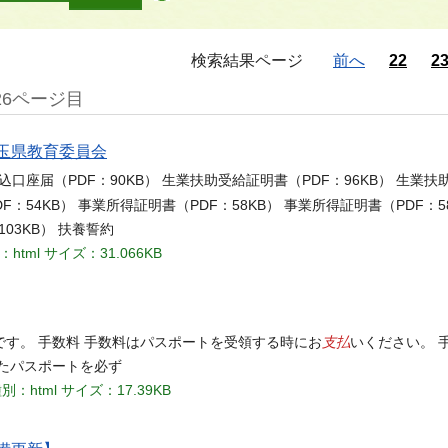
検索結果ページ
前へ
22
2
26ページ目
埼玉県教育委員会
振込口座届（PDF：90KB） 生業扶助受給証明書（PDF：96KB） 生業
F：54KB） 事業所得証明書（PDF：58KB） 事業所得証明書（PDF：5
103KB） 扶養誓約
：html
サイズ：31.066KB
支払
す。 手数料 手数料はパスポートを受領する時にお
いください。 
たパスポートを必ず
別：html
サイズ：17.39KB