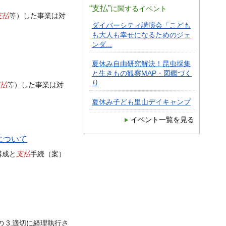
“支払”
に関するイベント
支払
等）した事業は対
ダイバーシティ講演会「こども
も大人も幸せになるためのジェ
ンダ...
夏休み自由研究解決！昆虫採集
と生きもの観察MAP・図鑑づく
り
払
等）した事業は対
夏休み子ども里山デイキャンプ
イベント一覧を見る
について
支払
構成と
手続（案）
 3.適切に経理執行さ