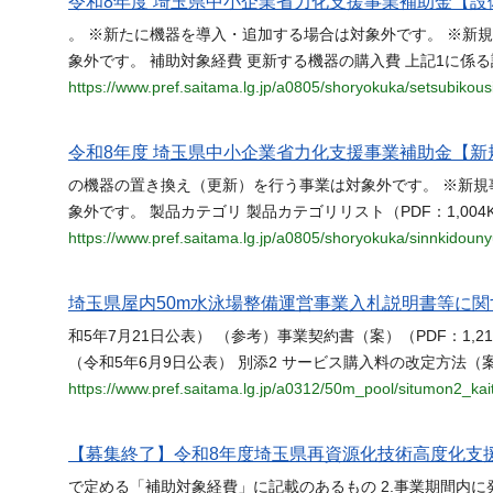
令和8年度 埼玉県中小企業省力化支援事業補助金【設
。 ※新たに機器を導入・追加する場合は対象外です。 ※新
象外です。 補助対象経費 更新する機器の購入費 上記1に係
https://www.pref.saitama.lg.jp/a0805/shoryokuka/setsubikou
令和8年度 埼玉県中小企業省力化支援事業補助金【新
の機器の置き換え（更新）を行う事業は対象外です。 ※新規
象外です。 製品カテゴリ 製品カテゴリリスト（PDF：1,0
https://www.pref.saitama.lg.jp/a0805/shoryokuka/sinnkidou
埼玉県屋内50m水泳場整備運営事業入札説明書等に
和5年7月21日公表） （参考）事業契約書（案）（PDF：1,2
（令和5年6月9日公表） 別添2 サービス購入料の改定方法（案）
https://www.pref.saitama.lg.jp/a0312/50m_pool/situmon2_kai
【募集終了】令和8年度埼玉県再資源化技術高度化支
で定める「補助対象経費」に記載のあるもの 2.事業期間内