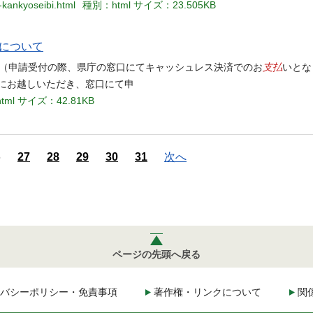
-kankyoseibi.html
種別：html
サイズ：23.505KB
について
支払
す。（申請受付の際、県庁の窓口にてキャッシュレス決済でのお
いとな
にお越しいただき、窓口にて申
tml
サイズ：42.81KB
6
27
28
29
30
31
次へ
ページの先頭へ戻る
バシーポリシー・免責事項
著作権・リンクについて
関