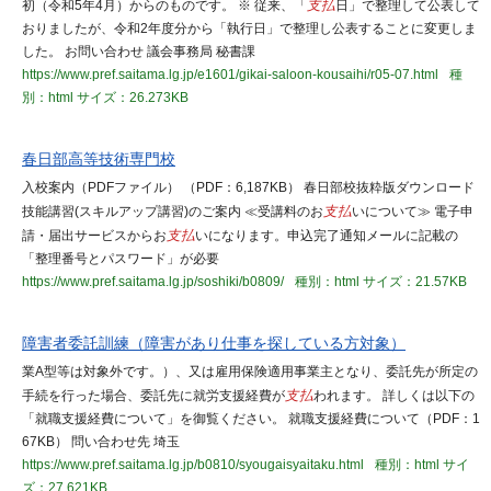
初（令和5年4月）からのものです。 ※ 従来、「
支払
日」で整理して公表して
おりましたが、令和2年度分から「執行日」で整理し公表することに変更しま
した。 お問い合わせ 議会事務局 秘書課
https://www.pref.saitama.lg.jp/e1601/gikai-saloon-kousaihi/r05-07.html
種
別：html
サイズ：26.273KB
春日部高等技術専門校
入校案内（PDFファイル） （PDF：6,187KB） 春日部校抜粋版ダウンロード
技能講習(スキルアップ講習)のご案内 ≪受講料のお
支払
いについて≫ 電子申
請・届出サービスからお
支払
いになります。申込完了通知メールに記載の
「整理番号とパスワード」が必要
https://www.pref.saitama.lg.jp/soshiki/b0809/
種別：html
サイズ：21.57KB
障害者委託訓練（障害があり仕事を探している方対象）
業A型等は対象外です。）、又は雇用保険適用事業主となり、委託先が所定の
手続を行った場合、委託先に就労支援経費が
支払
われます。 詳しくは以下の
「就職支援経費について」を御覧ください。 就職支援経費について（PDF：1
67KB） 問い合わせ先 埼玉
https://www.pref.saitama.lg.jp/b0810/syougaisyaitaku.html
種別：html
サイ
ズ：27.621KB