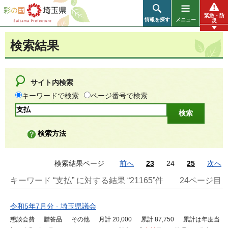
彩の国 埼玉県
緊急・防
情報を探す
メニュー
災
検索結果
サイト内検索
キーワードで検索
ページ番号で検索
検索方法
検索結果ページ
前へ
23
24
25
次へ
キーワード “支払” に対する結果 “21165”件
24ページ目
令和5年7月分 - 埼玉県議会
懇談会費 贈答品 その他 月計 20,000 累計 87,750 累計は年度当