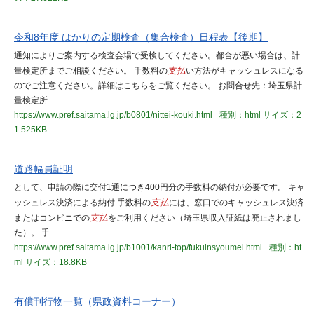
令和8年度 はかりの定期検査（集合検査）日程表【後期】
通知によりご案内する検査会場で受検してください。都合が悪い場合は、計
量検定所までご相談ください。 手数料の
支払
い方法がキャッシュレスになる
のでご注意ください。詳細はこちらをご覧ください。 お問合せ先：埼玉県計
量検定所
https://www.pref.saitama.lg.jp/b0801/nittei-kouki.html
種別：html
サイズ：2
1.525KB
道路幅員証明
として、申請の際に交付1通につき400円分の手数料の納付が必要です。 キャ
ッシュレス決済による納付 手数料の
支払
には、窓口でのキャッシュレス決済
またはコンビニでの
支払
をご利用ください（埼玉県収入証紙は廃止されまし
た）。 手
https://www.pref.saitama.lg.jp/b1001/kanri-top/fukuinsyoumei.html
種別：ht
ml
サイズ：18.8KB
有償刊行物一覧（県政資料コーナー）