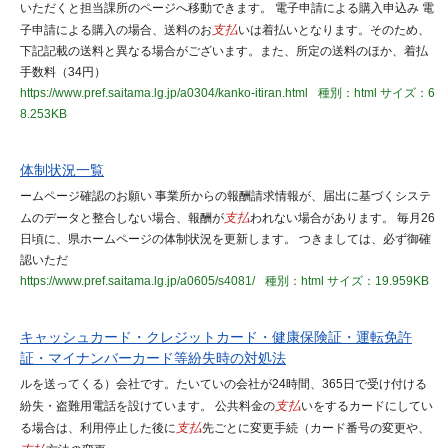
いただくと担当課所のページへ移動できます。 電子申請による購入申込み 電
子申請による購入の場合、送料のお
支払
いは着払いとなります。そのため、
下記記載の送料と異なる場合がございます。また、所定の送料のほか、着払
手数料（34円）
https://www.pref.saitama.lg.jp/a0304/kanko-itiran.html
種別：html
サイズ：6
8.253KB
体制状況一覧
ームページ確認のお願い 事業所からの報酬請求情報が、届出に基づくシステ
ムのデータと整合しない場合、報酬が
支払
われない場合があります。 毎月26
日頃に、県ホームページの体制状況を更新します。 つきましては、必ず御確
認いただ
https://www.pref.saitama.lg.jp/a0605/s4081/
種別：html
サイズ：19.959KB
キャッシュカード・クレジットカード・健康保険証・運転免許
証・マイナンバーカード等紛失時の対処法
ルを送ってくる）会社です。たいていの会社が24時間、365日で受け付ける
紛失・盗難用電話を設けています。 公共料金の
支払
いをするカードにしてい
る場合は、利用停止した後に
支払
先ごとに変更手続（カード番号の変更や、