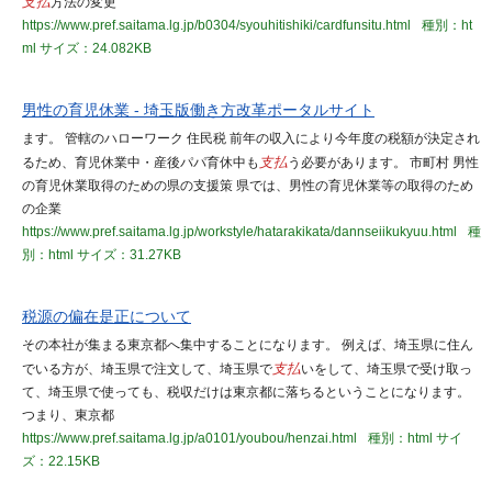
支払
方法の変更
https://www.pref.saitama.lg.jp/b0304/syouhitishiki/cardfunsitu.html
種別：ht
ml
サイズ：24.082KB
男性の育児休業 - 埼玉版働き方改革ポータルサイト
ます。 管轄のハローワーク 住民税 前年の収入により今年度の税額が決定され
るため、育児休業中・産後パパ育休中も
支払
う必要があります。 市町村 男性
の育児休業取得のための県の支援策 県では、男性の育児休業等の取得のため
の企業
https://www.pref.saitama.lg.jp/workstyle/hatarakikata/dannseiikukyuu.html
種
別：html
サイズ：31.27KB
税源の偏在是正について
その本社が集まる東京都へ集中することになります。 例えば、埼玉県に住ん
でいる方が、埼玉県で注文して、埼玉県で
支払
いをして、埼玉県で受け取っ
て、埼玉県で使っても、税収だけは東京都に落ちるということになります。
つまり、東京都
https://www.pref.saitama.lg.jp/a0101/youbou/henzai.html
種別：html
サイ
ズ：22.15KB