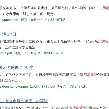
指定
項を加える。 ７第四条の規定は、第三項ただし書の場合において、
。 ）が利用者に対して第一項に規定
-syuusei.pdf
種別：pdf
サイズ：33.167KB
年3月1 7日
指定通所
設備に関する基準」に改める。 第百三十九条第一項中「（当該
五十五条に規定する指定
0317.pdf
種別：pdf
サイズ：8209.782KB
員との兼務について
指定通所
ついて平成２７年７月１０日埼玉県福祉部高齢者福祉課
介護事
ければならない
nsidouintonokenmu_1.pdf
種別：pdf
サイズ：78.547KB
成長・自立自尊の埼玉」の実現
指定通所
改正等の動きなし 79 宿泊デイサービスの法整備
介護事業所等