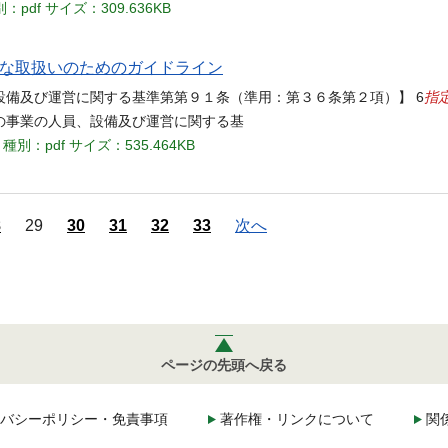
：pdf
サイズ：309.636KB
切な取扱いのためのガイドライン
指
備及び運営に関する基準第第９１条（準用：第３６条第２項）】 6
の事業の人員、設備及び運営に関する基
種別：pdf
サイズ：535.464KB
8
29
30
31
32
33
次へ
ページの先頭へ戻る
バシーポリシー・免責事項
著作権・リンクについて
関