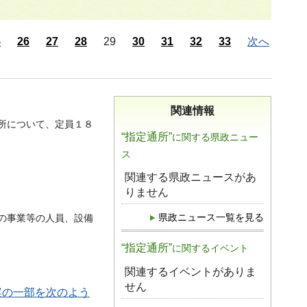
5
26
27
28
29
30
31
32
33
次へ
関連情報
所について、定員１８
“指定通所”
に関する県政ニュー
ス
関連する県政ニュースがあ
りません
県政ニュース一覧を見る
の事業等の人員、設備
“指定通所”
に関するイベント
関連するイベントがありま
せん
案の一部を次のよう