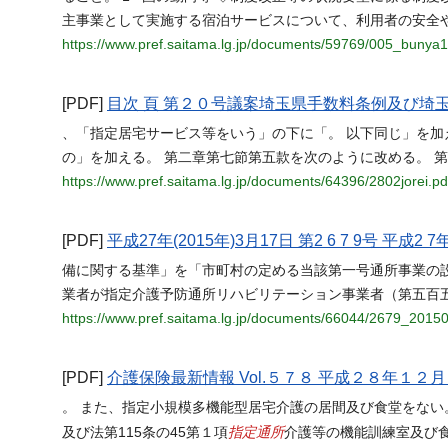
主事業として実施する宿泊サービスについて、利用者の安全
https://www.pref.saitama.lg.jp/documents/59769/005_bunya1
[PDF]
目次 頁 第２０号議案埼玉県手数料条例及び埼玉県証紙条例の一部を
、「指定居宅サービス等をいう」の下に「。 以下同じ」を加
の」を加える。 第二章第七節第五款を次のように改める。 
https://www.pref.saitama.lg.jp/documents/64396/2802jorei.pd
[PDF]
平成27年(2015年)3月17日 第2 6 7 9号 平成2 7
備に関する基準」を「市町村の定める当該第一号通所事業の
業者が指定介護予防通所リハビリテーション事業者（第五百
https://www.pref.saitama.lg.jp/documents/66044/2679_2015
[PDF]
介護保険最新情報 Vol.５７８ 平成２８年１２
。 また、指定小規模多機能型居宅介護の居間及び食堂をない
指定通所
及び法第115条の45第１項
介護等の機能訓練室及び