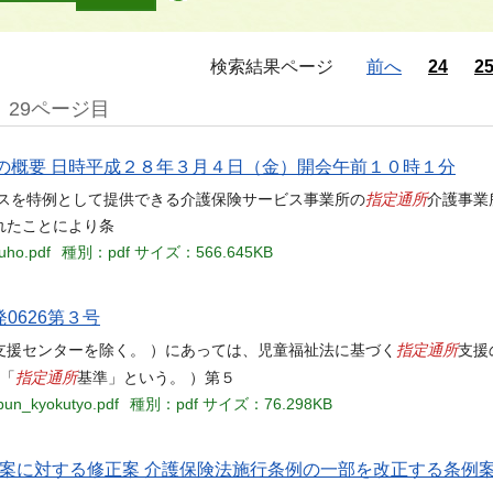
検索結果ページ
前へ
24
2
29ページ目
員会の概要 日時平成２８年３月４日（金）開会午前１０時１分
指定通所
ビスを特例として提供できる介護保険サービス事業所の
介護事業
れたことにより条
uho.pdf
種別：pdf
サイズ：566.645KB
0626第３号
指定通所
支援センターを除く。 ）にあっては、児童福祉法に基づく
支援
指定通所
下「
基準」という。 ）第５
nbun_kyokutyo.pdf
種別：pdf
サイズ：76.298KB
例案に対する修正案 介護保険法施行条例の一部を改正する条例