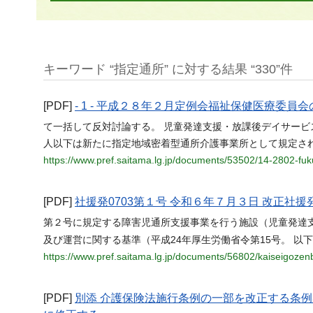
キーワード “指定通所” に対する結果 “330”件
[PDF]
- 1 - 平成２８年２月定例会福祉保健医療委
て一括して反対討論する。 児童発達支援・放課後デイサー
人以下は新たに指定地域密着型通所介護事業所として規定さ
https://www.pref.saitama.lg.jp/documents/53502/14-2802-fuk
[PDF]
社援発0703第１号 令和６年７月３日 改正社援発
第２号に規定する障害児通所支援事業を行う施設（児童発達
及び運営に関する基準（平成24年厚生労働省令第15号。 以
https://www.pref.saitama.lg.jp/documents/56802/kaiseigoze
[PDF]
別添 介護保険法施行条例の一部を改正する条