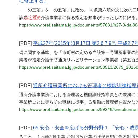
に修正する。
、「の三項」を「の五項」に改め、 同条第六項の次に次の二
指定通所
該
介護事業者に係る指定を知事が行ったものに限る
https://www.pref.saitama.lg.jp/documents/57631/h27-9-dai86
[PDF]
平成27年(2015年)3月17日 第2 6 7 9号 平成2 7
備に関する基準」を「市町村の定める当該第一号通所事業の
業者が指定介護予防通所リハビリテーション事業者（第五百
https://www.pref.saitama.lg.jp/documents/58513/2679_2015
[PDF]
通所介護事業所における管理者と機能訓練指導
通所介護事業所における管理者と機能訓練指導員との兼務に
事業所ごとに専らその職務に従事する常勤の管理者を置かな
https://www.pref.saitama.lg.jp/documents/59248/kinoukunre
[PDF]
65 安心・安全を広げる分野分野１ 「安心・
ること。 1 ○国の動向等 ◇制度改正等の状況要望に係る制度