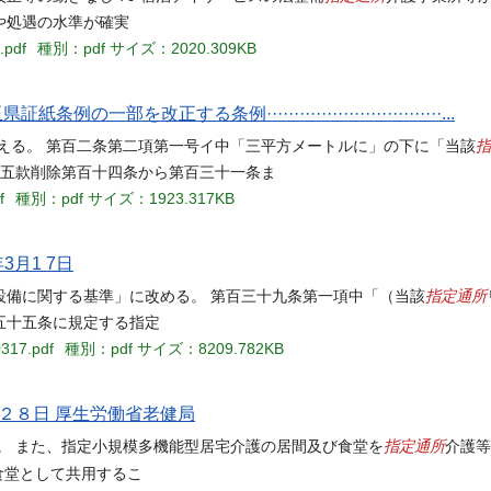
や処遇の水準が確実
.pdf
種別：pdf
サイズ：2020.309KB
改正する条例································...
指
える。 第百二条第二項第一号イ中「三平方メートルに」の下に「当該
第五款削除第百十四条から第百三十一条ま
f
種別：pdf
サイズ：1923.317KB
年3月1 7日
指定通所
設備に関する基準」に改める。 第百三十九条第一項中「（当該
五十五条に規定する指定
0317.pdf
種別：pdf
サイズ：8209.782KB
月２８日 厚生労働省老健局
指定通所
。 また、指定小規模多機能型居宅介護の居間及び食堂を
介護等
食堂として共用するこ