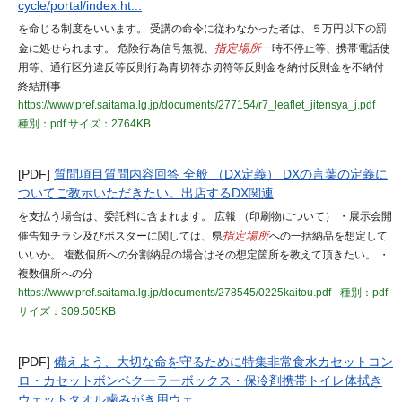
cycle/portal/index.ht...
を命じる制度をいいます。 受講の命令に従わなかった者は、５万円以下の罰
金に処せられます。 危険行為信号無視、
指定場所
一時不停止等、携帯電話使
用等、通行区分違反等反則行為青切符赤切符等反則金を納付反則金を不納付
終結刑事
https://www.pref.saitama.lg.jp/documents/277154/r7_leaflet_jitensya_j.pdf
種別：pdf
サイズ：2764KB
[PDF]
質問項目質問内容回答 全般 （DX定義） DXの言葉の定義に
ついてご教示いただきたい。出店するDX関連
を支払う場合は、委託料に含まれます。 広報 （印刷物について） ・展示会開
催告知チラシ及びポスターに関しては、県
指定場所
への一括納品を想定して
いいか。 複数個所への分割納品の場合はその想定箇所を教えて頂きたい。 ・
複数個所への分
https://www.pref.saitama.lg.jp/documents/278545/0225kaitou.pdf
種別：pdf
サイズ：309.505KB
[PDF]
備えよう、大切な命を守るために特集非常食水カセットコン
ロ・カセットボンベクーラーボックス・保冷剤携帯トイレ体拭き
ウェットタオル歯みがき用ウェ...