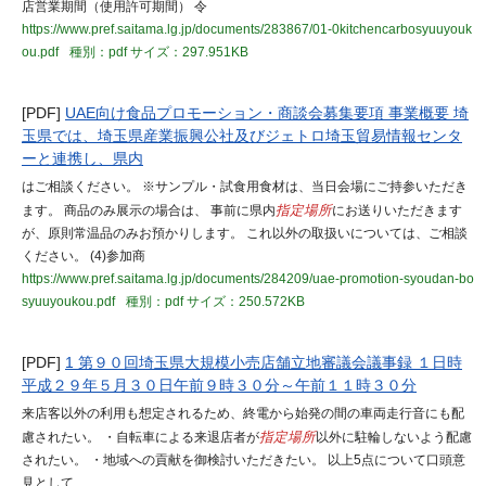
店営業期間（使用許可期間） 令
https://www.pref.saitama.lg.jp/documents/283867/01-0kitchencarbosyuuyouk
ou.pdf
種別：pdf
サイズ：297.951KB
[PDF]
UAE向け食品プロモーション・商談会募集要項 事業概要 埼
玉県では、埼玉県産業振興公社及びジェトロ埼玉貿易情報センタ
ーと連携し、県内
はご相談ください。 ※サンプル・試食用食材は、当日会場にご持参いただき
ます。 商品のみ展示の場合は、 事前に県内
指定場所
にお送りいただきます
が、原則常温品のみお預かりします。 これ以外の取扱いについては、ご相談
ください。 (4)参加商
https://www.pref.saitama.lg.jp/documents/284209/uae-promotion-syoudan-bo
syuuyoukou.pdf
種別：pdf
サイズ：250.572KB
[PDF]
1 第９０回埼玉県大規模小売店舗立地審議会議事録 １日時
平成２９年５月３０日午前９時３０分～午前１１時３０分
来店客以外の利用も想定されるため、終電から始発の間の車両走行音にも配
慮されたい。 ・自転車による来退店者が
指定場所
以外に駐輪しないよう配慮
されたい。 ・地域への貢献を御検討いただきたい。 以上5点について口頭意
見として