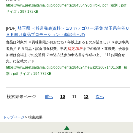
https://www.pref.saitama.lg.jp/documents/284554/90gijiroku.pdf
種別：pdf
サイズ：297.172KB
[PDF]
埼玉県 ＜報道発表資料＞ 1/3 カテゴリー:募集 埼玉県主催Ｕ
ＡＥ向け食品プロモーション・商談会への
食品は対象外 ※賞味期限がおおむね１年以上あるものが望ましい ６参加事業
者負担 ＰＲ商品・試食用食材費、県内
指定場所
までの輸送・運搬費、会場参
加者は会場までの交通費 ７申込方法参加申込書を作成の上、「11お問合せ
先」に記載のアド
https://www.pref.saitama.lg.jp/documents/284624/news2026071401.pdf
種
別：pdf
サイズ：194.772KB
検索結果ページ
前へ
10
11
12
次へ
トップページ
> 検索結果