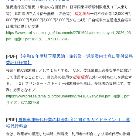
違反通行区分違反 （車道の右側通行） 軽車両乗車積載制限違反（二人乗り
等） 遮断踏切立入り信号無視 （赤色等）
指定場所
一時不停止等 12,000円7,
000円5,000円 5,000円3,000円3,000円からに4月1日自転車の交通違反自転車
は環境に優しい交通
https://www.pref.saitama.lg.jp/documents/279169/sainokunidayori_2026_03.
pdf
種別：pdf
サイズ：19721.032KB
[PDF]
【令和８年度埼玉県民泊・旅行業・通訳案内士窓口受付業務
委託仕様書】
接続可能な端末機」として１台とする。 なお、委託業務上必要な場合に限定
して使用することとし、 目的外の使用や
指定場所
以外への持ち出しを禁止す
る。 （２）プリンター・スキャナー端末機受託者は、受託者の負担にて、業
務に必要となるプ
https://www.pref.saitama.lg.jp/documents/279410/02siyosyo.pdf
種別：pdf
サイズ：377.027KB
[PDF]
自動車運転代行業の料金制度に関するガイドライン １．運
転代行料金
金は、利用者の指定した場所に到着後、利用者の都合により運転代行の依頼