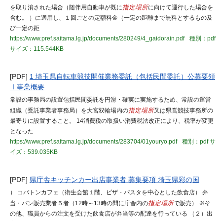
を取り消された場合（随伴用自動車が既に
指定場所
に向けて運行した場合を
含む。 ）に適用し、１回ごとの定額料金（一定の距離まで無料とするもの及
び一定の距
https://www.pref.saitama.lg.jp/documents/280249/4_gaidorain.pdf
種別：pdf
サイズ：115.544KB
[PDF]
1 埼玉県自転車競技開催業務委託（包括民間委託）公募要領
Ⅰ事業概要
常設の事務局の設置包括民間委託を円滑・確実に実施するため、常設の運営
組織（受託事業者事務局）を大宮双輪場内の
指定場所
又は県営競技事務所の
最寄りに設置すること。 14消費税の取扱い消費税法改正により、税率が変更
となった
https://www.pref.saitama.lg.jp/documents/283704/01youryo.pdf
種別：pdf
サ
イズ：539.035KB
[PDF]
県庁舎キッチンカー出店事業者 募集要項 埼玉県彩の国
） コバトンカフェ（衛生会館１階、ピザ・パスタを中心とした飲食店） 弁
当・パン販売業者５者（12時～13時の間に庁舎内の
指定場所
で販売） ※そ
の他、職員からの注文を受けた飲食店が弁当等の配達を行っている （２）出