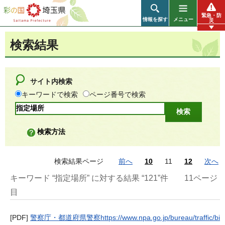
彩の国 埼玉県
緊急・防
情報を探す
メニュー
災
検索結果
サイト内検索
キーワードで検索
ページ番号で検索
検索方法
検索結果ページ
前へ
10
11
12
次へ
キーワード “指定場所” に対する結果 “121”件
11ページ
目
[PDF]
警察庁・都道府県警察https://www.npa.go.jp/bureau/traffic/bi