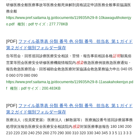
研修医務全般医療事故等医務全般死体解剖資格認定申請医務全般事前協議医
務全般
https://www.pref.saitama.lg.jp/documents/119935/h29-8-10kawagutihokenjy
o.pdf
種別：pdf
サイズ：277.778KB
[PDF]
ファイル基準表 分類 番号 色 分類 番号 担当名 第１ガイド
第２ガイド個別フォルダー保存
告等照会・回答巡回診療医療安全相談・苦情・報告事前相談各種
証明
願風俗
営業等照会医療安全研修医療機能情報院内
感染
救急医療例規救急医療通知・
報告救急医療照会・回答補助金救急医療対策協議会救急業務協力申出 040 05
0 060 070 080 090
https://www.pref.saitama.lg.jp/documents/119935/h29-8-11asakahokenjyo.pd
f
種別：pdf
サイズ：200.483KB
[PDF]
ファイル基準表 分類 番号 色 分類 番号 担当名 第１ガイド
第２ガイド個別フォルダー保存
医療法人（役員変更届） 医療法人（解散届等） 医療施設番号巡回診療届事務
処理状況報告医療安全医療安全相談院内
感染
対策医療事故報告 180 190 200
210 220 230 240 250 260 270 290 300 310 320 330 340 345 3 3 5 11 3 3 3