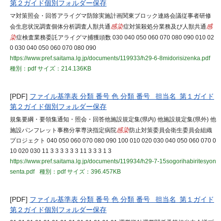
第２ガイド個別フォルダー保存
マ対策照会・回答アライグマ防除実施計画関東ブロック連絡会議従事者研修
会生息状況調査個体分析調査人獣共通
感染
症対策殺処分業務及び人獣共通
感
染
症検査業務委託アライグマ捕獲頭数 030 040 050 060 070 080 090 010 02
0 030 040 050 060 070 080 090
https://www.pref.saitama.lg.jp/documents/119933/h29-6-8midorisizenka.pdf
種別：pdf
サイズ：214.136KB
[PDF]
ファイル基準表 分類 番号 色 分類 番号 担当名 第１ガイド
第２ガイド個別フォルダー保存
規集要綱・要領集通知・照会・回答他施設規定集(県内) 他施設規定集(県外) 他
施設パンフレット事務分掌専決指定病院
感染
防止対策委員会衛生委員会組織
プロジェクト 040 050 060 070 080 090 100 010 020 030 040 050 060 070 0
10 020 030 11 3 3 3 3 3 3 11 3 3 3 1 3
https://www.pref.saitama.lg.jp/documents/119934/h29-7-15sogorihabiritesyon
senta.pdf
種別：pdf
サイズ：396.457KB
[PDF]
ファイル基準表 分類 番号 色 分類 番号 担当名 第１ガイド
第２ガイド個別フォルダー保存