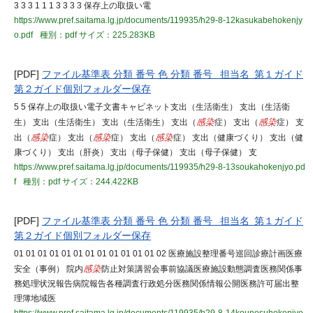
3 3 3 1 1 1 3 3 3 3 保存上の取扱い電
https://www.pref.saitama.lg.jp/documents/119935/h29-8-12kasukabehokenjy
o.pdf
種別：pdf
サイズ：225.283KB
[PDF]
ファイル基準表 分類 番号 色 分類 番号 担当名 第１ガイド
第２ガイド個別フォルダー保存
5 5 保存上の取扱い電子文書キャビネット支出（生活衛生） 支出（生活衛
生） 支出（生活衛生） 支出（生活衛生） 支出（
感染
症） 支出（
感染
症） 支
出（
感染
症） 支出（
感染
症） 支出（
感染
症） 支出（健康づくり） 支出（健
康づくり） 支出（肝炎） 支出（母子保健） 支出（母子保健） 支
https://www.pref.saitama.lg.jp/documents/119935/h29-8-13soukahokenjyo.pd
f
種別：pdf
サイズ：244.422KB
[PDF]
ファイル基準表 分類 番号 色 分類 番号 担当名 第１ガイド
第２ガイド個別フォルダー保存
01 01 01 01 01 01 01 01 01 01 01 01 02 医療施設整理番号巡回診療計画医療
安全（事例） 院内
感染
防止対策講習会事前協議医療施設動態調査医務関係事
務処理状況報告病院報告各種調査行政処分医務関係情報公開医務許可届出整
理簿地域医