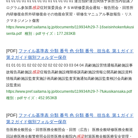
01 01 01 01 01 01 01 01 01 01 01 01 01 運営指針運営関係予算担当内会議プ
ログラム参加票
感染
症対策委員会 ＰＳＷ研修委員会通知・報告照会・回答所
内研修復命所外研修復命その他復命実習・研修生マニュアル事故報告・リス
クマネジメント傷害
https://www.pref.saitama.lg.jp/documents/119934/h29-7-16seisinhokenfukusi
senta.pdf
種別：pdf
サイズ：177.283KB
[PDF]
ファイル基準表 分類 番号 色 分類 番号 担当名 第１ガイド
第２ガイド個別フォルダー保存
01 01 01 01 02 02 02 02 02 02 02 03 03 04 04 高齢施設苦情通報高齢施設事
故報告高齢施設
感染
症報告高齢施設権限移譲高齢施設情報公開高齢施設資料
情報高齢施設監査実施計画高齢施設監査実施通知高齢施設監査検討会高齢施
設監査結
https://www.pref.saitama.lg.jp/documents/119934/h29-7-7fukusikansaka.pdf
種別：pdf
サイズ：452.953KB
[PDF]
ファイル基準表 分類 番号 色 分類 番号 担当名 第１ガイド
第２ガイド個別フォルダー保存
告医務全般照会・回答医務全般照会・回答（広告） 医務全般研修医務全般巡
回診療医務全般警察照会回答医務全般院内
感染
対策医務全般医療安全管理・