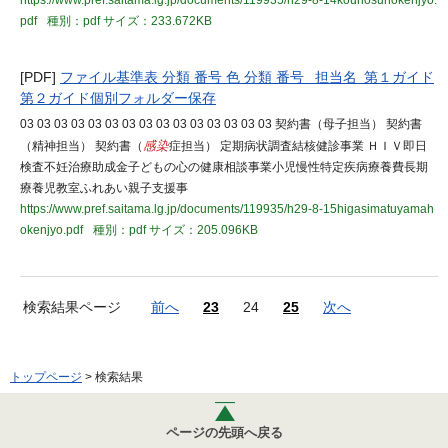
https://www.pref.saitama.lg.jp/documents/119935/h29-8-14kounosuhokenjyo.
pdf
種別：pdf
サイズ：233.672KB
[PDF]
ファイル基準表 分類 番号 色 分類 番号 担当名 第１ガイド
第２ガイド個別フォルダー保存
03 03 03 03 03 03 03 03 03 03 03 03 03 03 03 契約書（母子担当） 契約書
（精神担当） 契約書（
感染
症担当） 定期病状調査結核健診事業 ＨＩＶ即日
検査不妊治療助成金子どもの心の健康相談事業小児慢性特定疾病療養費長期
療養児教室ふれあい親子支援事
https://www.pref.saitama.lg.jp/documents/119935/h29-8-15higasimatuyamah
okenjyo.pdf
種別：pdf
サイズ：205.096KB
検索結果ページ
前へ
23
24
25
次へ
トップページ
> 検索結果
ページの先頭へ戻る