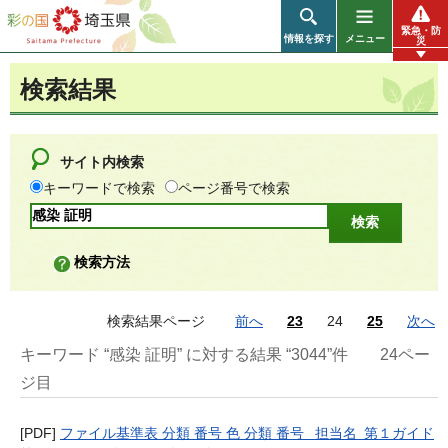
彩の国 埼玉県
緊急・防
情報を探す
メニュー
災
検索結果
サイト内検索
キーワードで検索
ページ番号で検索
検索方法
検索結果ページ
前へ
23
24
25
次へ
キーワード “感染 証明” に対する結果 “3044”件
24ペー
ジ目
[PDF]
ファイル基準表 分類 番号 色 分類 番号 担当名 第１ガイド