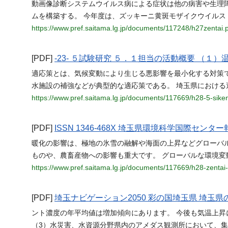
動画像診断システムウイルス病による症状は他の病害や生理
ムを構築する。 今年度は、ズッキーニ黄斑モザイクウイルス
https://www.pref.saitama.lg.jp/documents/117248/h27zentai.
[PDF]
-23- ５試験研究 ５．１担当の活動概要 （１
適応策とは、気候変動により生じる悪影響を最小化する対策
水施設の補強などが典型的な適応策である。 埼玉県における
https://www.pref.saitama.lg.jp/documents/117669/h28-5-sike
[PDF]
ISSN 1346-468X 埼玉県環境科学国際センター報 Ann
暖化の影響は、極地の氷雪の融解や海面の上昇などグローバ
ものや、農畜産物への影響も重大です。 グローバルな環境変
https://www.pref.saitama.lg.jp/documents/117669/h28-zentai-
[PDF]
埼玉ナビゲーション2050 彩の国埼玉県 埼玉
ント濃度の年平均値は増加傾向にあります。 今後も気温上
（3）水災害、水資源分野県内のアメダス観測所において、