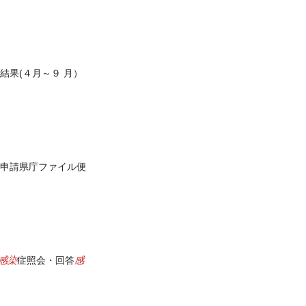
結果(４月～９ 月）
申請県庁ファイル便
感染
感
症照会・回答