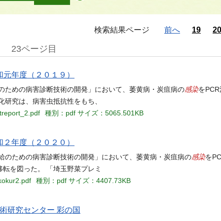
検索結果ページ
前へ
19
2
23ページ目
令和元年度（２０１９）
感染
給のための病害診断技術の開発」において、萎黄病・炭疽病の
をPC
化研究は、病害虫抵抗性をもち、
treport_2.pdf
種別：pdf
サイズ：5065.501KB
令和２年度（２０２０）
感染
供給のための病害診断技術の開発」において、萎黄病・炭疽病の
をP
転を図った。 「埼玉野菜プレミ
kokur2.pdf
種別：pdf
サイズ：4407.73KB
術研究センター 彩の国