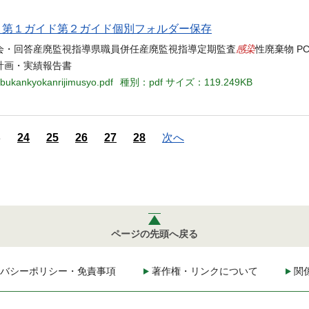
当名 第１ガイド第２ガイド個別フォルダー保存
感染
会・回答産廃監視指導県職員併任産廃監視指導定期監査
性廃棄物 P
計画・実績報告書
tibukankyokanrijimusyo.pdf
種別：pdf
サイズ：119.249KB
3
24
25
26
27
28
次へ
ページの先頭へ戻る
バシーポリシー・免責事項
著作権・リンクについて
関