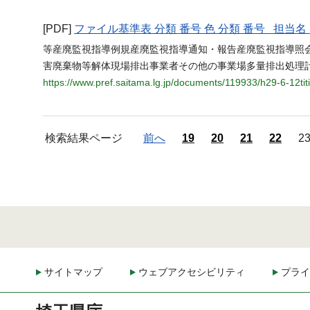
[PDF]
ファイル基準表 分類 番号 色 分類 番号 担
等産廃監視指導例規産廃監視指導通知・報告産廃監視指導照
害廃棄物等解体現場排出事業者その他の事業場多量排出処理
https://www.pref.saitama.lg.jp/documents/119933/h29-6-12ti
検索結果ページ
前へ
19
20
21
22
2
サイトマップ
ウェブアクセシビリティ
プライ