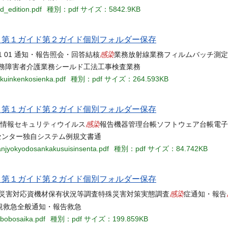
d_edition.pdf
種別：pdf
サイズ：5842.9KB
当名 第１ガイド第２ガイド個別フォルダー保存
感染
01 01 01 01 通知・報告照会・回答結核
業務放射線業務フィルムバッチ測定
業務障害者介護業務シールド工法工事検査業務
okuinkenkosienka.pdf
種別：pdf
サイズ：264.593KB
当名 第１ガイド第２ガイド個別フォルダー保存
感染
04 04 04 情報セキュリティウイルス
報告機器管理台帳ソフトウェア台帳電子
 センター独自システム例規文書通
anjyokyodosankakusuisinsenta.pdf
種別：pdf
サイズ：84.742KB
当名 第１ガイド第２ガイド個別フォルダー保存
感染
C災害対応資機材保有状況等調査特殊災害対策実態調査
症通知・報告
規救急全般通知・報告救急
obobosaika.pdf
種別：pdf
サイズ：199.859KB