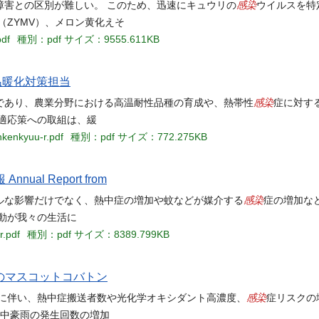
感染
障害との区別が難しい。 このため、迅速にキュウリの
ウイルスを特
（ZYMV）、メロン黄化えそ
pdf
種別：pdf
サイズ：9555.611KB
）温暖化対策担当
感染
であり、農業分野における高温耐性品種の育成や、熱帯性
症に対す
適応策への取組は、緩
nkenkyuu-r.pdf
種別：pdf
サイズ：772.275KB
ual Report from
感染
ルな影響だけでなく、熱中症の増加や蚊などが媒介する
症の増加な
動が我々の生活に
r.pdf
種別：pdf
サイズ：8389.799KB
県のマスコットコバトン
感染
昇に伴い、熱中症搬送者数や光化学オキシダント高濃度、
症リスクの
集中豪雨の発生回数の増加