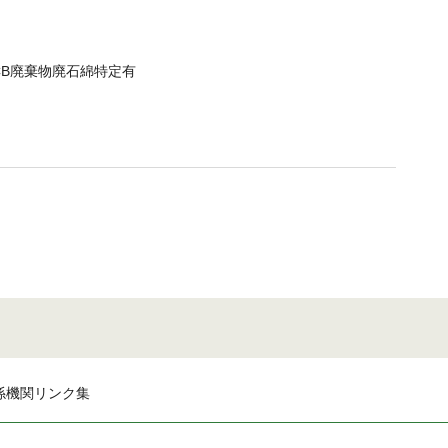
CB廃棄物廃石綿特定有
係機関リンク集