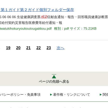
当名 第１ガイド第２ガイド個別フォルダー保存
感染
5 05 06 06 06 生徒健康調査票
症献血通知・報告・回答職員健康診断票
答給付契約災害報告医療費等給付通知・報
-iwatukihokuryoukoutougakkou.pdf
種別：pdf
サイズ：75.21KB
8
19
20
21
22
23
次へ
ページの先頭へ戻る
バシーポリシー・免責事項
著作権・リンクについて
関