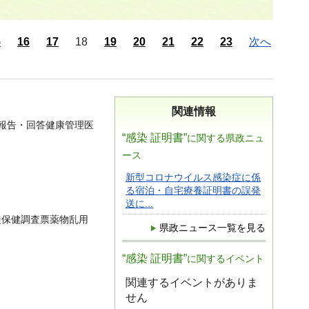
5
16
17
18
19
20
21
22
23
次へ
関連情報
・報告・回答健康管理医
“感染 証明書”
に関する県政ニュ
ース
新型コロナウイルス感染症に係
る宿泊・自宅療養証明書の誤発
送に...
徒保健調査票薬物乱用
県政ニュース一覧を見る
“感染 証明書”
に関するイベント
関連するイベントがありま
せん