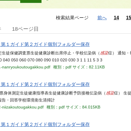
検索結果ページ
前へ
14
1
件
18ページ目
当名 第１ガイド第２ガイド個別フォルダー保存
感染
定生徒保健調査票生徒健康診断出席停止・学校伝染病（
症） 通知
050 060 070 080 090 010 020 030 3 1 1 11 5 3 3
01-nanryoukoutougakkou.pdf
種別：pdf
サイズ：82.11KB
当名 第１ガイド第２ガイド個別フォルダー保存
感染
査票身体測定生徒健康指導表生徒健康診断予防接種伝染病（
症） 生
報告・回答学校環境衛生清掃計
2-niizakoutougakkou.pdf
種別：pdf
サイズ：84.015KB
当名 第１ガイド第２ガイド個別フォルダー保存