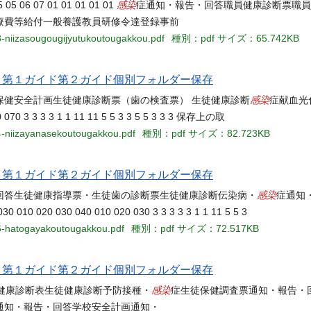
感染
 06 07 01 01 01 01 01
症通知・報告・回答職員健康診断票職員
療費等給付一般養護教員研修令達登録事前
3-niizasougougijyutukoutougakkou.pdf
種別：pdf
サイズ：65.742KB
当名 第１ガイド第２ガイド個別フォルダー保存
感染
保健安全計画生徒健康診断票（歯の検査票） 生徒健康診断
症献血光化
0 070 3 3 3 3 1 1 11 11 5 5 3 3 5 5 3 3 3 保存上の取
4-niizayanasekoutougakkou.pdf
種別：pdf
サイズ：82.723KB
当名 第１ガイド第２ガイド個別フォルダー保存
感染
回答生徒健康指導票・生徒歯の診断票生徒健康診断伝染病・
症通知
0 020 030 040 010 020 030 3 3 3 3 3 1 1 11 5 5 3
06-hatogayakoutougakkou.pdf
種別：pdf
サイズ：72.517KB
当名 第１ガイド第２ガイド個別フォルダー保存
感染
健安全計画生徒健康診断表生徒健康診断予防接種・
症生徒保健調査票通知・報告・
通知・報告・回答学校安全計画通知・