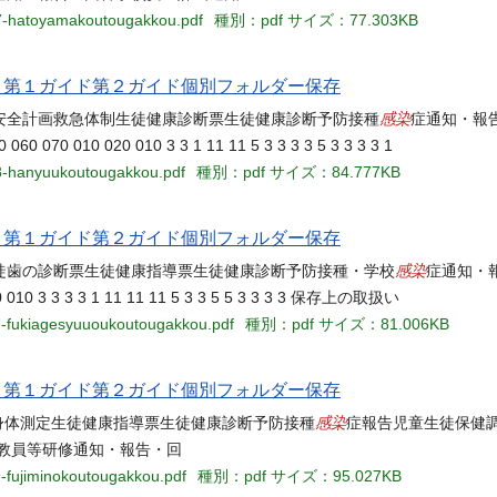
07-hatoyamakoutougakkou.pdf
種別：pdf
サイズ：77.303KB
当名 第１ガイド第２ガイド個別フォルダー保存
感染
安全計画救急体制生徒健康診断票生徒健康診断予防接種
症通知・報
0 070 010 020 010 3 3 1 11 11 5 3 3 3 3 5 3 3 3 3 1
08-hanyuukoutougakkou.pdf
種別：pdf
サイズ：84.777KB
当名 第１ガイド第２ガイド個別フォルダー保存
感染
徒歯の診断票生徒健康指導票生徒健康診断予防接種・学校
症通知・報
70 010 3 3 3 3 1 11 11 11 5 3 3 5 5 3 3 3 3 保存上の取扱い
17-fukiagesyuuoukoutougakkou.pdf
種別：pdf
サイズ：81.006KB
当名 第１ガイド第２ガイド個別フォルダー保存
感染
票身体測定生徒健康指導票生徒健康診断予防接種
症報告児童生徒保健
教員等研修通知・報告・回
9-fujiminokoutougakkou.pdf
種別：pdf
サイズ：95.027KB