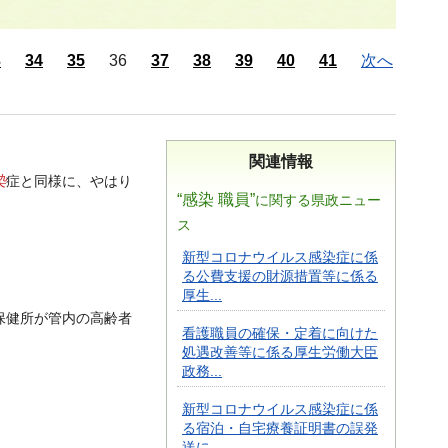
3
34
35
36
37
38
39
40
41
次へ
関連情報
染
症と同様に、やはり
“感染 職員”
に関する県政ニュー
ス
新型コロナウイルス感染症に係
る公費支援の財源措置等に係る
厚生...
保健所が管内の高齢者
看護職員の確保・定着に向けた
処遇改善等に係る厚生労働大臣
政務...
新型コロナウイルス感染症に係
る宿泊・自宅療養証明書の誤発
送に...