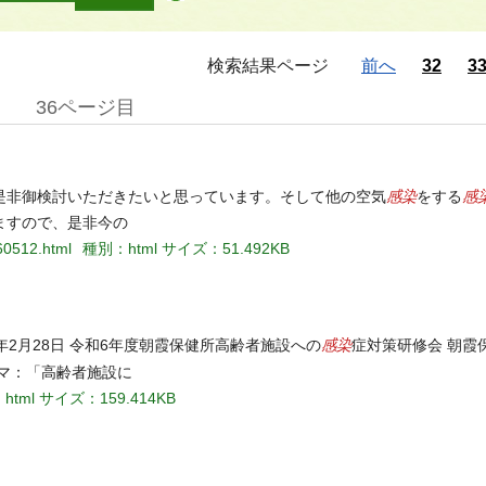
検索結果ページ
前へ
32
3
36ページ目
感染
感
是非御検討いただきたいと思っています。そして他の空気
をする
ますので、是非今の
60512.html
種別：html
サイズ：51.492KB
感染
年2月28日 令和6年度朝霞保健所高齢者施設への
症対策研修会 朝霞
マ：「高齢者施設に
html
サイズ：159.414KB