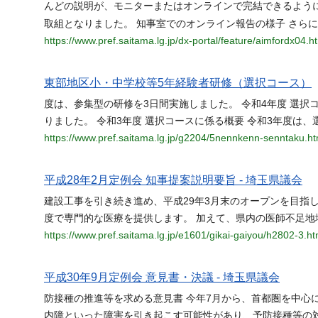
んどの説明が、モニターまたはオンラインで完結できるよう
取組となりました。 知事室でのオンライン報告の様子 さら
https://www.pref.saitama.lg.jp/dx-portal/feature/aimfordx04.h
東部地区小・中学校等5年経験者研修（選択コース）
度は、参集型の研修を3日間実施しました。 令和4年度 選択
りました。 令和3年度 選択コースに係る概要 令和3年度は、
https://www.pref.saitama.lg.jp/g2204/5nennkenn-senntaku.ht
平成28年2月定例会 知事提案説明要旨 - 埼玉県議会
建設工事を引き続き進め、平成29年3月末のオープンを目指
度で専門的な医療を提供します。 加えて、県内の医師不足地
https://www.pref.saitama.lg.jp/e1601/gikai-gaiyou/h2802-3.ht
平成30年9月定例会 意見書・決議 - 埼玉県議会
防接種の推進等を求める意見書 今年7月から、首都圏を中心
内障といった障害を引き起こす可能性があり、予防接種等の