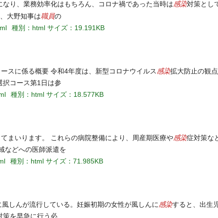
感染
になり、業務効率化はもちろん、コロナ禍であった当時は
対策とし
職員
に、大野知事は
の
tml
種別：html
サイズ：19.191KB
感染
コースに係る概要 令和4年度は、新型コロナウイルス
拡大防止の観点
選択コース第1日は参
ml
種別：html
サイズ：18.577KB
感染
してまいります。 これらの病院整備により、周産期医療や
症対策な
域などへの医師派遣を
ml
種別：html
サイズ：71.985KB
感染
に風しんが流行している。妊娠初期の女性が風しんに
すると、出生
対策を早急に行う必