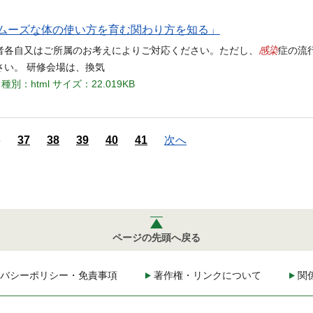
ムーズな体の使い方を育む関わり方を知る」
感染
者各自又はご所属のお考えによりご対応ください。ただし、
症の流
い。 研修会場は、換気
種別：html
サイズ：22.019KB
6
37
38
39
40
41
次へ
ページの先頭へ戻る
バシーポリシー・免責事項
著作権・リンクについて
関