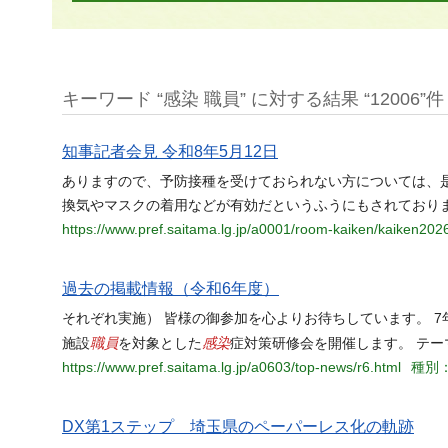
キーワード “感染 職員” に対する結果 “12006”件
知事記者会見 令和8年5月12日
ありますので、予防接種を受けておられない方については、
換気やマスクの着用などが有効だというふうにもされており
https://www.pref.saitama.lg.jp/a0001/room-kaiken/kaiken202
過去の掲載情報（令和6年度）
それぞれ実施） 皆様の御参加を心よりお待ちしています。 7
職員
感染
施設
を対象とした
症対策研修会を開催します。 テー
https://www.pref.saitama.lg.jp/a0603/top-news/r6.html
種別：
DX第1ステップ 埼玉県のペーパーレス化の軌跡