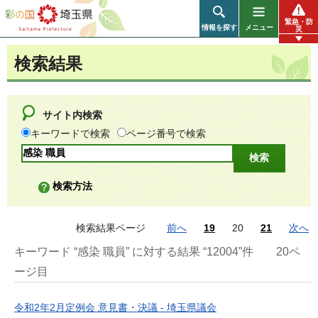
彩の国 埼玉県
緊急・防
情報を探す
メニュー
災
検索結果
サイト内検索
キーワードで検索
ページ番号で検索
検索方法
検索結果ページ
前へ
19
20
21
次へ
キーワード “感染 職員” に対する結果 “12004”件
20ペ
ージ目
令和2年2月定例会 意見書・決議 - 埼玉県議会