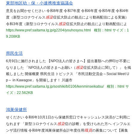
東部地区幼・保・小連携推進協議会
意見をお聞かせください 令和8年度 令和7年度 令和6年度 令和5年度 令和4年
度（新型コロナウイルス
感染
症拡大防止の観点により動画配信による実施）
令和3年度（新型コロナウイルス
感染
症拡大防止の観点により動画配信によ
https://www.pref.saitama.lg.jp/g2204/youhosyou.html
種別：html
サイズ：1
9.208KB
県民生活
6月9日に施行されました 【NPO法人の皆さまへ】提出書類への押印が不要に
なりました 「NPO法人の皆さまへお願い（
感染
症拡大防止に関して）」 を掲
載しました 開催概要 県民生活 トピックス 「市民活動交流会～Social Meet U
p～ in Kawagoe」を開催します！ 川越市
https://www.pref.saitama.lg.jp/soshiki/b0106/kenminseikatsu/
種別：html
サ
イズ：22.562KB
鴻巣保健所
せください 令和6年10月1日から保健所窓口でキャッシュレス決済がご利用に
なれます 「新型コロナウイルス
感染
症の診断」を受けられた方へ インフルエ
ンザ流行情報 令和8年度鴻巣保健所会計年度任用
職員
の募集について【募集