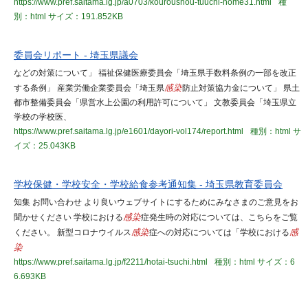
https://www.pref.saitama.lg.jp/a0703/kouroushou-tuuchi-home31.html
種
別：html
サイズ：191.852KB
委員会リポート - 埼玉県議会
などの対策について」 福祉保健医療委員会「埼玉県手数料条例の一部を改正
する条例」 産業労働企業委員会「埼玉県
感染
防止対策協力金について」 県土
都市整備委員会「県営水上公園の利用許可について」 文教委員会「埼玉県立
学校の学校医、
https://www.pref.saitama.lg.jp/e1601/dayori-vol174/report.html
種別：html
サ
イズ：25.043KB
学校保健・学校安全・学校給食参考通知集 - 埼玉県教育委員会
知集 お問い合わせ より良いウェブサイトにするためにみなさまのご意見をお
聞かせください 学校における
感染
症発生時の対応については、こちらをご覧
ください。 新型コロナウイルス
感染
症への対応については「学校における
感
染
https://www.pref.saitama.lg.jp/f2211/hotai-tsuchi.html
種別：html
サイズ：6
6.693KB