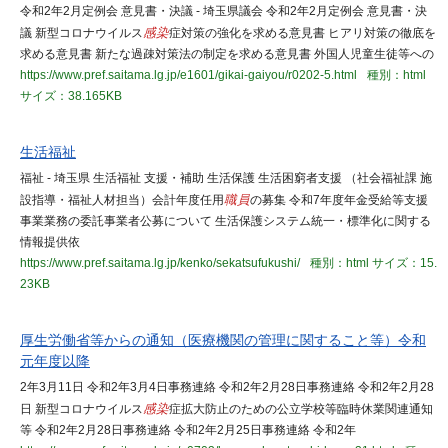
令和2年2月定例会 意見書・決議 - 埼玉県議会 令和2年2月定例会 意見書・決
議 新型コロナウイルス
感染
症対策の強化を求める意見書 ヒアリ対策の徹底を
求める意見書 新たな過疎対策法の制定を求める意見書 外国人児童生徒等への
https://www.pref.saitama.lg.jp/e1601/gikai-gaiyou/r0202-5.html
種別：html
サイズ：38.165KB
生活福祉
福祉 - 埼玉県 生活福祉 支援・補助 生活保護 生活困窮者支援 （社会福祉課 施
設指導・福祉人材担当）会計年度任用
職員
の募集 令和7年度年金受給等支援
事業業務の委託事業者公募について 生活保護システム統一・標準化に関する
情報提供依
https://www.pref.saitama.lg.jp/kenko/sekatsufukushi/
種別：html
サイズ：15.
23KB
厚生労働省等からの通知（医療機関の管理に関すること等）令和
元年度以降
2年3月11日 令和2年3月4日事務連絡 令和2年2月28日事務連絡 令和2年2月28
日 新型コロナウイルス
感染
症拡大防止のための公立学校等臨時休業関連通知
等 令和2年2月28日事務連絡 令和2年2月25日事務連絡 令和2年