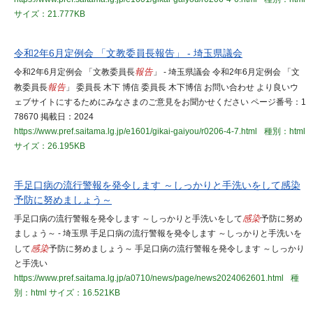
サイズ：21.777KB
令和2年6月定例会 「文教委員長報告」 - 埼玉県議会
令和2年6月定例会 「文教委員長
報告
」 - 埼玉県議会 令和2年6月定例会 「文
教委員長
報告
」 委員長 木下 博信 委員長 木下博信 お問い合わせ より良いウ
ェブサイトにするためにみなさまのご意見をお聞かせください ページ番号：1
78670 掲載日：2024
https://www.pref.saitama.lg.jp/e1601/gikai-gaiyou/r0206-4-7.html
種別：html
サイズ：26.195KB
手足口病の流行警報を発令します ～しっかりと手洗いをして感染
予防に努めましょう～
手足口病の流行警報を発令します ～しっかりと手洗いをして
感染
予防に努め
ましょう～ - 埼玉県 手足口病の流行警報を発令します ～しっかりと手洗いを
して
感染
予防に努めましょう～ 手足口病の流行警報を発令します ～しっかり
と手洗い
https://www.pref.saitama.lg.jp/a0710/news/page/news2024062601.html
種
別：html
サイズ：16.521KB