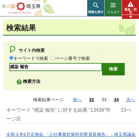
彩の国 埼玉県
緊急・防
情報を探す
メニュー
災
検索結果
サイト内検索
キーワードで検索
ページ番号で検索
検索方法
検索結果ページ
前へ
32
33
34
次へ
キーワード “感染 報告” に対する結果 “13436”件
33ペ
ージ目
令和３年6月定例会 「公社事業対策特別委員長報告」 - 埼玉県議会