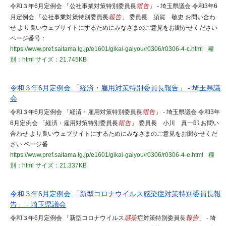
令和３年6月定例会 「公社事業対策特別委員長
報告
」 - 埼玉県議会 令和3年6
月定例会 「公社事業対策特別委員長
報告
」 委員長 須賀 敬史 お問い合わ
せ より良いウェブサイトにするためにみなさまのご意見をお聞かせください
ページ番号：
https://www.pref.saitama.lg.jp/e1601/gikai-gaiyou/r0306/r0306-4-c.html
種
別：html
サイズ：21.745KB
令和３年6月定例会 「経済・雇用対策特別委員長報告」 - 埼玉県議
会
令和３年6月定例会 「経済・雇用対策特別委員長
報告
」 - 埼玉県議会 令和3年
6月定例会 「経済・雇用対策特別委員長
報告
」 委員長 小川 真一郎 お問い
合わせ より良いウェブサイトにするためにみなさまのご意見をお聞かせくだ
さい ページ番
https://www.pref.saitama.lg.jp/e1601/gikai-gaiyou/r0306/r0306-4-e.html
種
別：html
サイズ：21.337KB
令和３年6月定例会 「新型コロナウイルス感染症対策特別委員長報
告」 - 埼玉県議会
令和３年6月定例会 「新型コロナウイルス
感染
症対策特別委員長
報告
」 - 埼