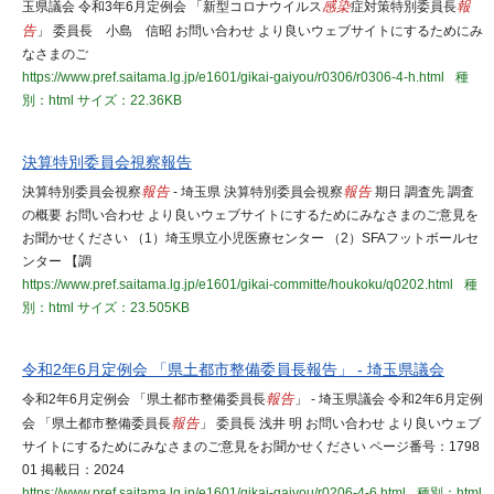
玉県議会 令和3年6月定例会 「新型コロナウイルス
感染
症対策特別委員長
報
告
」 委員長 小島 信昭 お問い合わせ より良いウェブサイトにするためにみ
なさまのご
https://www.pref.saitama.lg.jp/e1601/gikai-gaiyou/r0306/r0306-4-h.html
種
別：html
サイズ：22.36KB
決算特別委員会視察報告
決算特別委員会視察
報告
- 埼玉県 決算特別委員会視察
報告
期日 調査先 調査
の概要 お問い合わせ より良いウェブサイトにするためにみなさまのご意見を
お聞かせください （1）埼玉県立小児医療センター （2）SFAフットボールセ
ンター 【調
https://www.pref.saitama.lg.jp/e1601/gikai-committe/houkoku/q0202.html
種
別：html
サイズ：23.505KB
令和2年6月定例会 「県土都市整備委員長報告」 - 埼玉県議会
令和2年6月定例会 「県土都市整備委員長
報告
」 - 埼玉県議会 令和2年6月定例
会 「県土都市整備委員長
報告
」 委員長 浅井 明 お問い合わせ より良いウェブ
サイトにするためにみなさまのご意見をお聞かせください ページ番号：1798
01 掲載日：2024
https://www.pref.saitama.lg.jp/e1601/gikai-gaiyou/r0206-4-6.html
種別：html