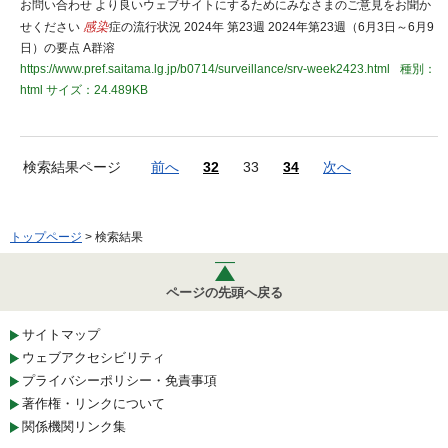
お問い合わせ より良いウェブサイトにするためにみなさまのご意見をお聞か
せください
感染
症の流行状況 2024年 第23週 2024年第23週（6月3日～6月9
日）の要点 A群溶
https://www.pref.saitama.lg.jp/b0714/surveillance/srv-week2423.html
種別：
html
サイズ：24.489KB
検索結果ページ
前へ
32
33
34
次へ
トップページ
> 検索結果
ページの先頭へ戻る
サイトマップ
ウェブアクセシビリティ
プライバシーポリシー・免責事項
著作権・リンクについて
関係機関リンク集