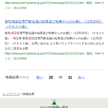
https://www.pref.saitama.lg.jp/a0701/message20211122.html
種別：html
サ
イズ：30.121KB
新型感染症専門家会議の結果及び知事からのお願い（12月20日）
（テキスト版）
新型
感染
症専門家会議の結果及び知事からのお願い（12月20日）（テキスト
版） - 埼玉県 新型
感染
症専門家会議の結果及び知事からのお願い（12月20
日）（テキスト版） お問い合わせ より良いウェブサイトにするためにみなさ
まのご意見をお聞
https://www.pref.saitama.lg.jp/a0701/message20211220.html
種別：html
サ
イズ：30.529KB
検索結果ページ
前へ
29
30
31
次へ
トップページ
> 検索結果
ページの先頭へ戻る