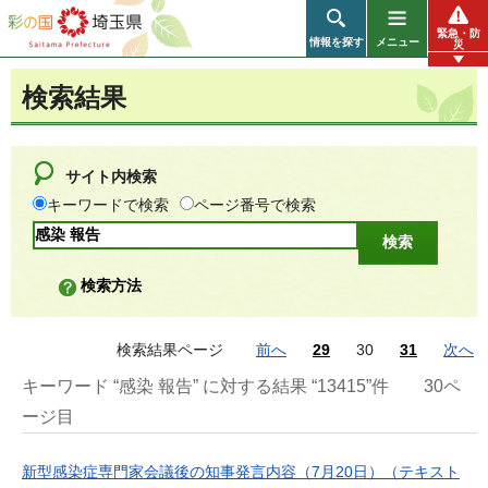
彩の国 埼玉県
緊急・防
情報を探す
メニュー
災
検索結果
サイト内検索
キーワードで検索
ページ番号で検索
検索方法
検索結果ページ
前へ
29
30
31
次へ
キーワード “感染 報告” に対する結果 “13415”件
30ペ
ージ目
新型感染症専門家会議後の知事発言内容（7月20日）（テキスト