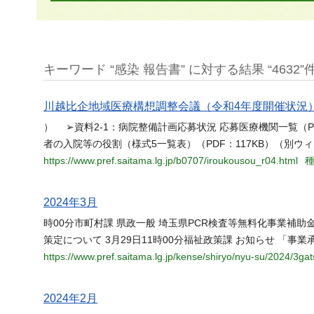
キーワード “感染 報告書” に対する結果 “4632”
川越比企地域医療構想調整会議（令和4年度開催状況
） ➢資料2-1：病院整備計画応募状況 応募医療機関一覧（P
者の入院等の役割（様式5一覧表）（PDF：117KB）（別ウ
https://www.pref.saitama.lg.jp/b0707/iroukousou_r04.html
種
2024年3月
時00分市町村課 県政一般 埼玉県PCR検査等無料化事業補助金
策定について 3月29日11時00分福祉政策課 お知らせ 「事
https://www.pref.saitama.lg.jp/kense/shiryo/nyu-su/2024/3gat
2024年2月