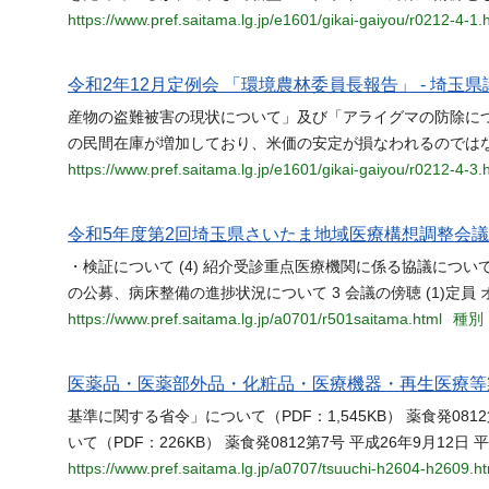
https://www.pref.saitama.lg.jp/e1601/gikai-gaiyou/r0212-4-1.
令和2年12月定例会 「環境農林委員長報告」 - 埼玉県
産物の盗難被害の現状について」及び「アライグマの防除に
の民間在庫が増加しており、米価の安定が損なわれるのでは
https://www.pref.saitama.lg.jp/e1601/gikai-gaiyou/r0212-4-3.
令和5年度第2回埼玉県さいたま地域医療構想調整会議
・検証について (4) 紹介受診重点医療機関に係る協議について 
の公募、病床整備の進捗状況について 3 会議の傍聴 (1)定員 
https://www.pref.saitama.lg.jp/a0701/r501saitama.html
種別：
医薬品・医薬部外品・化粧品・医療機器・再生医療等製
基準に関する省令」について（PDF：1,545KB） 薬食発0812
いて（PDF：226KB） 薬食発0812第7号 平成26年9月12
https://www.pref.saitama.lg.jp/a0707/tsuuchi-h2604-h2609.ht