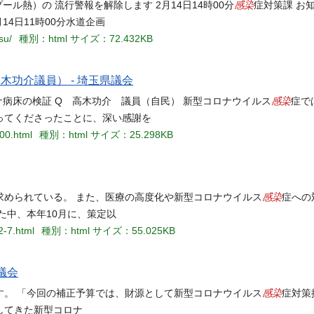
感染
プール熱）の 流行警報を解除します 2月14日14時00分
症対策課 お
4日11時00分水道企画
su/
種別：html
サイズ：72.432KB
木功介議員） - 埼玉県議会
感染
ナ病床の検証 Q 高木功介 議員（自民） 新型コロナウイルス
症で
ってくださったことに、深い感謝を
600.html
種別：html
サイズ：25.298KB
感染
求められている。 また、医療の高度化や新型コロナウイルス
症への
た中、本年10月に、策定以
2-7.html
種別：html
サイズ：55.025KB
議会
感染
す。 「今回の補正予算では、財源として新型コロナウイルス
症対策
してきた新型コロナ