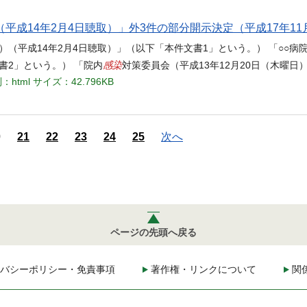
平成14年2月4日聴取）」外3件の部分開示決定（平成17年11
（平成14年2月4日聴取）」（以下「本件文書1」という。） 「○○病院m
感染
書2」という。） 「院内
対策委員会（平成13年12月20日（木曜日
：html
サイズ：42.796KB
0
21
22
23
24
25
次へ
ページの先頭へ戻る
バシーポリシー・免責事項
著作権・リンクについて
関