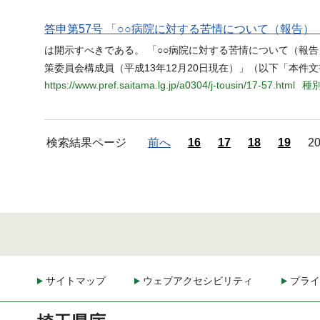
答申第57号 「○○病院に対する苦情について（報告）（
は開示すべきである。 「○○病院に対する苦情について（報告）
策委員会構成員（平成13年12月20日現在）」（以下「本件文
https://www.pref.saitama.lg.jp/a0304/j-tousin/17-57.html
種別
検索結果ページ
前へ
16
17
18
19
2
サイトマップ
ウェブアクセシビリティ
プライ