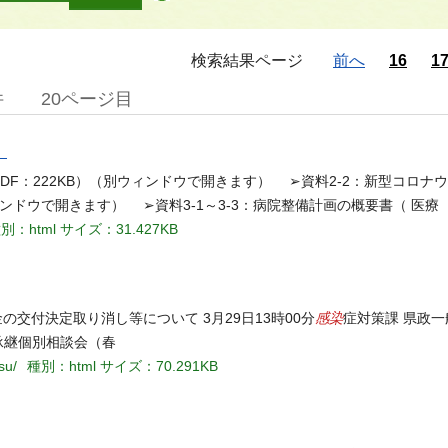
検索結果ページ
前へ
16
1
件
20ページ目
）
DF：222KB）（別ウィンドウで開きます） ➢資料2-2：新型コロナ
ィンドウで開きます） ➢資料3-1～3-3：病院整備計画の概要書（ 医療
別：html
サイズ：31.427KB
感染
の交付決定取り消し等について 3月29日13時00分
症対策課 県政一
業承継個別相談会（春
su/
種別：html
サイズ：70.291KB