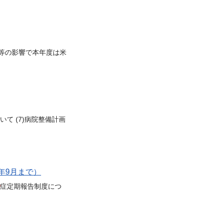
等の影響で本年度は米
て (7)病院整備計画
年9月まで）
症定期報告制度につ