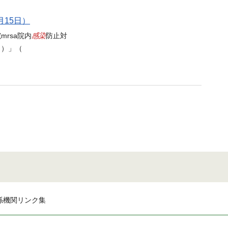
月15日）
感染
rsa院内
防止対
））」（
係機関リンク集