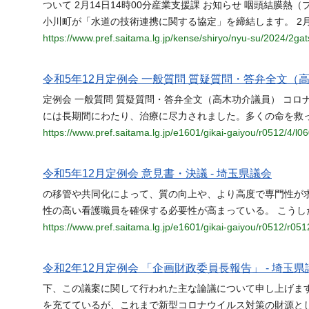
ついて 2月14日14時00分産業支援課 お知らせ 咽頭結膜熱（
小川町が「水道の技術連携に関する協定」を締結します。 2月1
https://www.pref.saitama.lg.jp/kense/shiryo/nyu-su/2024/2gat
令和5年12月定例会 一般質問 質疑質問・答弁全文（高
定例会 一般質問 質疑質問・答弁全文（高木功介議員） コロ
には長期間にわたり、治療に尽力されました。多くの命を救
https://www.pref.saitama.lg.jp/e1601/gikai-gaiyou/r0512/4/l0
令和5年12月定例会 意見書・決議 - 埼玉県議会
の移管や共同化によって、質の向上や、より高度で専門性が
性の高い看護職員を確保する必要性が高まっている。 こうし
https://www.pref.saitama.lg.jp/e1601/gikai-gaiyou/r0512/r051
令和2年12月定例会 「企画財政委員長報告」 - 埼玉県
下、この議案に関して行われた主な論議について申し上げま
を充てているが、これまで新型コロナウイルス対策の財源と