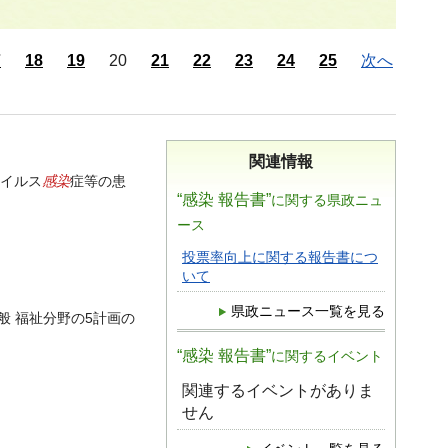
7
18
19
20
21
22
23
24
25
次へ
関連情報
感染
ウイルス
症等の患
“感染 報告書”
に関する県政ニュ
ース
投票率向上に関する報告書につ
いて
県政ニュース一覧を見る
般 福祉分野の5計画の
“感染 報告書”
に関するイベント
関連するイベントがありま
せん